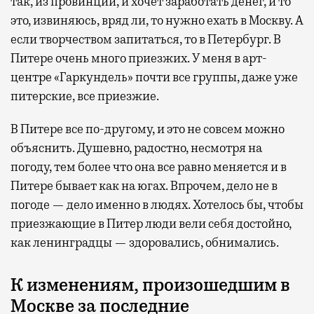
так, из провинции, и хочет заработать денег, и то
это, извиняюсь, вряд ли, то нужно ехать в Москву. А
если творчеством запитаться, то в Петербург. В
Питере очень много приезжих. У меня в арт-
центре «Гаркундель» почти все группы, даже уже
питерские, все приезжие.
В Питере все по-другому, и это не совсем можно
объяснить. Душевно, радостно, несмотря на
погоду, тем более что она все равно меняется и в
Питере бывает как на югах. Впрочем, дело не в
погоде — дело именно в людях. Хотелось бы, чтобы
приезжающие в Питер люди вели себя достойно,
как ленинградцы — здоровались, обнимались.
К изменениям, произошедшим в
Москве за последние