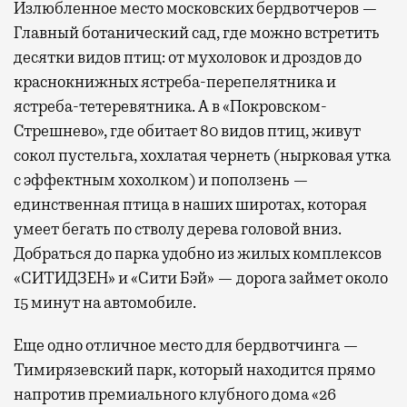
Излюбленное место московских бердвотчеров —
Главный ботанический сад, где можно встретить
десятки видов птиц: от мухоловок и дроздов до
краснокнижных ястреба-перепелятника и
ястреба-тетеревятника. А в «Покровском-
Стрешнево», где обитает 80 видов птиц, живут
сокол пустельга, хохлатая чернеть (нырковая утка
с эффектным хохолком) и поползень —
единственная птица в наших широтах, которая
умеет бегать по стволу дерева головой вниз.
Добраться до парка удобно из жилых комплексов
«СИТИДЗЕН» и «Сити Бэй» — дорога займет около
15 минут на автомобиле.
Еще одно отличное место для бердвотчинга —
Тимирязевский парк, который находится прямо
напротив премиального клубного дома «26