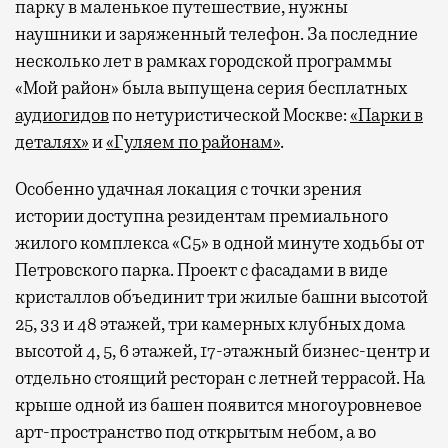
парку в маленькое путешествие, нужны
наушники и заряженный телефон. За последние
несколько лет в рамках городской программы
«Мой район» была выпущена серия бесплатных
аудиогидов
по нетуристической Москве:
«Парки в
деталях»
и
«Гуляем по районам»
.
Особенно удачная локация с точки зрения
истории доступна резидентам премиального
жилого комплекса «С5»
в одной минуте ходьбы от
Петровского парка. Проект с фасадами в виде
кристаллов объединит три жилые башни высотой
25, 33 и 48 этажей, три камерных клубных дома
высотой 4, 5, 6 этажей, 17-этажный бизнес-центр и
отдельно стоящий ресторан с летней террасой. На
крыше одной из башен появится многоуровневое
арт-пространство под открытым небом, а во