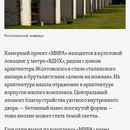
Ростокинский акведук
Камерный проект «МИРА» находится в культовой
локации: у метро «ВДНХ», рядом с домом
архитектора Жолтовского в стиле сталинского
ампира и бруталистским «домом на ножках». Их
архитектура нашла отражение в архитектуре
корпусов жилого комплекса. Центральный
элемент благоустройства уютного внутреннего
двора — бетонный навес изогнутой формы —
тоже вполне может стать темой скетча.
Еще один выход из комплекса «МИРА» через