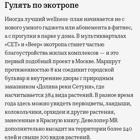
Гулять по экотропе
Иногда лучший wellness-план начинается не с
нового умного гаджета или абонемента в фитнес,
а с прогулки в парке у дома. В мультикварталах
«СЕТ» и «Веер» экотропа станет частью
благоустройства жилых комплексов — и это
первый подобный проект в Москве. Маршрут
протяженностью 8 км соединит городской
бульвар и внутренние дворы с природным
заказником «Долина реки Сетуни», где
насчитывается 384 вида растений. В разное время
года здесь можно увидеть первоцветы, ландыши,
колокольчики, орхидеи и другие растения,
занесенные в Красную книгу. Девелопер MR
дополнительно высадит на территории более 240
елей и свыше 100 видов растений.