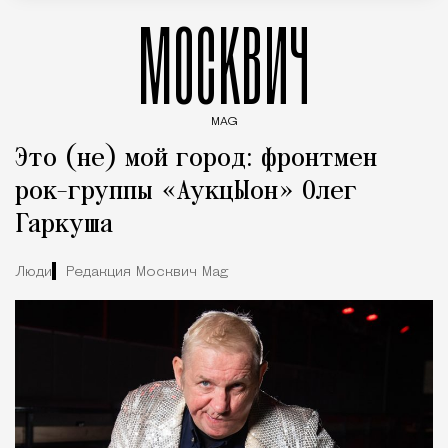
МОСКВИЧ
MAG
Введите ключевые слова для поиска статей
Это (не) мой город: фронтмен
рок-группы «АукцЫон» Олег
Гаркуша
Люди
Редакция Москвич Mag