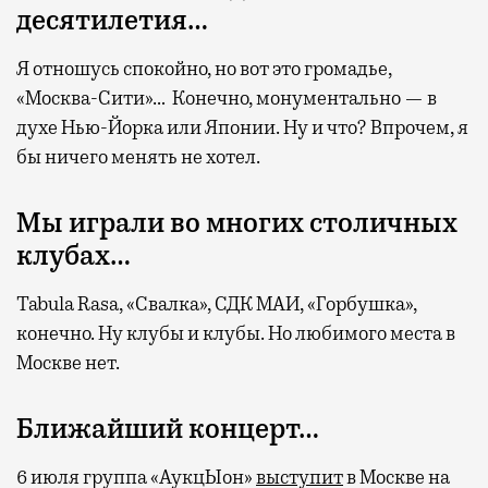
десятилетия…
Я отношусь спокойно, но вот это громадье,
«Москва-Сити»… Конечно, монументально — в
духе Нью-Йорка или Японии. Ну и что? Впрочем, я
бы ничего менять не хотел.
Мы играли во многих столичных
клубах…
Tabula Rasa, «Свалка», СДК МАИ, «Горбушка»,
конечно. Ну клубы и клубы. Но любимого места в
Москве нет.
Ближайший концерт…
6 июля группа «АукцЫон»
выступит
в Москве на