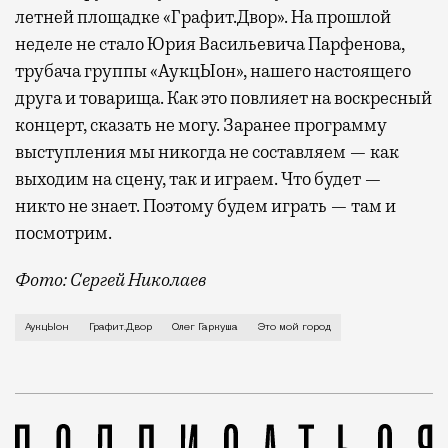
летней площадке «Графит.Двор». На прошлой
неделе не стало Юрия Васильевича Парфенова,
трубача группы «АукцЫон», нашего настоящего
друга и товарища. Как это повлияет на воскресный
концерт, сказать не могу. Заранее программу
выступления мы никогда не составляем — как
выходим на сцену, так и играем. Что будет —
никто не знает. Поэтому будем играть — там и
посмотрим.
Фото: Сергей Николаев
О душевном, несмотря на погоду, Петербурге и нежел
АукцЫон
Графит.Двор
Олег Гаркуша
Это мой город