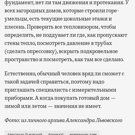
фундамент, нет ли там движения и протекания. У
всех загородных домов, которые строили горе-
умельцы, есть текущие цокольные этажи и
плесень. Проверить все тепловизором, чтобы
определить, не поддувает ли где, как пропускают
стены тепло, посмотреть давление в трубах
(сделать опрессовку), вскрыть подкровельное
пространство и посмотреть, как там все сделано.
Естественно, обычный человек вряд ли сможет с
такой задачей справиться, поэтому надо
приглашать специалиста с измерительными
приборами. А когда покупать готовый дом —
зимой или летом — значения не имеет.
Фото: из личного архива Александра Львовского
Русские князья и цари веками жили в деревянных дв
Александр Львовский
Архиwood
деревянные дома