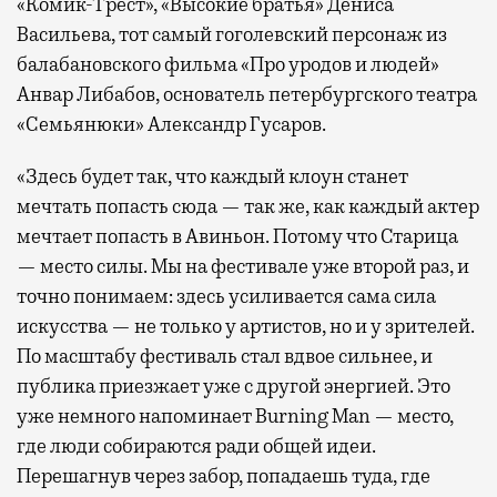
«Комик-Трест», «Высокие братья» Дениса
Васильева, тот самый гоголевский персонаж из
балабановского фильма «Про уродов и людей»
Анвар Либабов, основатель петербургского театра
«Семьянюки» Александр Гусаров.
«Здесь будет так, что каждый клоун станет
мечтать попасть сюда — так же, как каждый актер
мечтает попасть в Авиньон. Потому что Старица
— место силы. Мы на фестивале уже второй раз, и
точно понимаем: здесь усиливается сама сила
искусства — не только у артистов, но и у зрителей.
По масштабу фестиваль стал вдвое сильнее, и
публика приезжает уже с другой энергией. Это
уже немного напоминает Burning Man — место,
где люди собираются ради общей идеи.
Перешагнув через забор, попадаешь туда, где