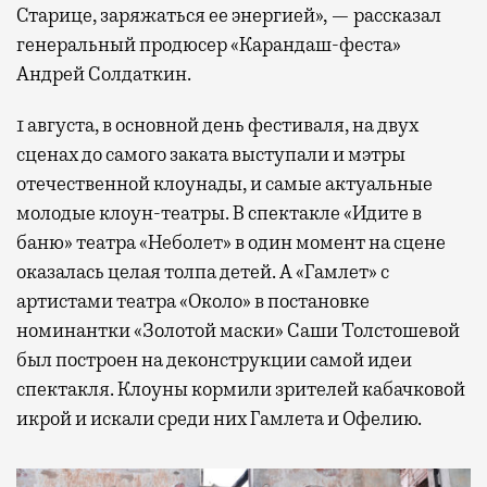
Старице, заряжаться ее энергией», — рассказал
генеральный продюсер «Карандаш-феста»
Андрей Солдаткин.
1 августа, в основной день фестиваля, на двух
сценах до самого заката выступали и мэтры
отечественной клоунады, и самые актуальные
молодые клоун-театры. В спектакле «Идите в
баню» театра «Неболет» в один момент на сцене
оказалась целая толпа детей. А «Гамлет» с
артистами театра «Около» в постановке
номинантки «Золотой маски» Саши Толстошевой
был построен на деконструкции самой идеи
спектакля. Клоуны кормили зрителей кабачковой
икрой и искали среди них Гамлета и Офелию.