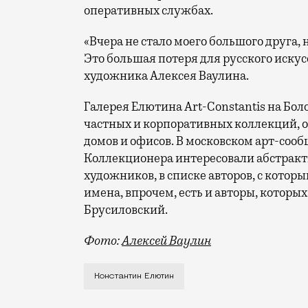
оперативных службах.
«Вчера не стало моего большого друга,
Это большая потеря для русского искус
художника Алексея Ваулина.
Галерея Елютина Art-Constantis на Б
частных и корпоративных коллекций, 
домов и офисов. В московском арт-соо
Коллекционера интересовали абстракт
художников, в списке авторов, с котор
имена, впрочем, есть и авторы, которы
Брусиловский.
Фото:
Алексей Ваулин
Тело 77-летнего арт-дилера, галерист
Константин Елютин