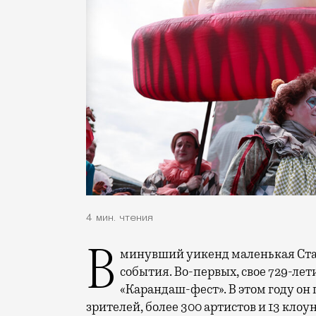
4 мин. чтения
В минувший уикенд маленькая Старица в Тверской области отметила сразу два
события. Во-первых, свое 729-ле
«Карандаш-фест». В этом году он 
зрителей, более 300 артистов и 13 клоу