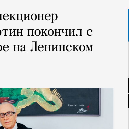
лекционер
тин покончил с
ре на Ленинском