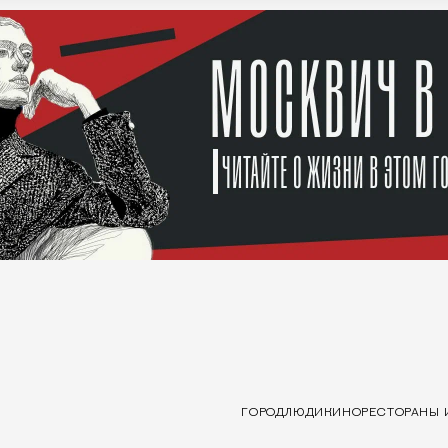
ГОРОД
ЛЮДИ
КИНО
РЕСТОРАНЫ 