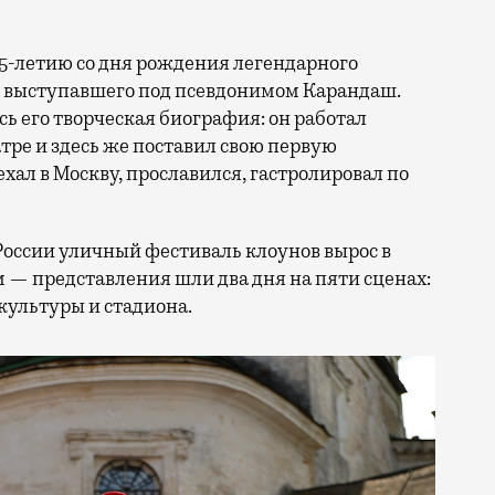
25-летию со дня рождения легендарного
, выступавшего под псевдонимом Карандаш.
сь его творческая биография: он работал
ре и здесь же поставил свою первую
ал в Москву, прославился, гастролировал по
России уличный фестиваль клоунов вырос в
 — представления шли два дня на пяти сценах:
культуры и стадиона.