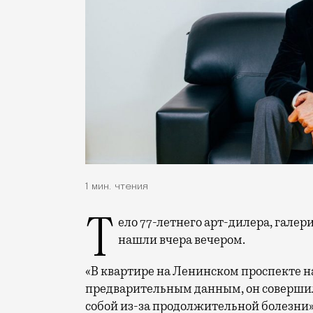
1 мин. чтения
Тело 77-летнего арт-дилера, галериста и коллекционера Константина Елютина
нашли вчера вечером.
«В квартире на Ленинском проспекте н
предварительным данным, он совершил
собой из-за продолжительной болезни