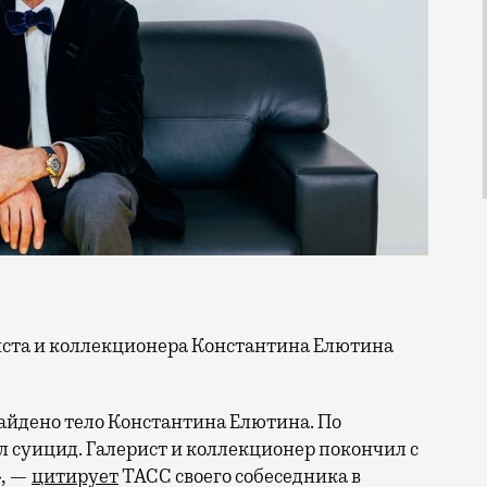
айдено тело Константина Елютина. По
 суицид. Галерист и коллекционер покончил с
», —
цитирует
ТАСС своего собеседника в