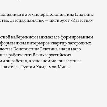
 наставника и арт-дилера Константина Елютина.
ства. Светлая память», —
цитируют
«Известия»
олотной набережной занималась формированием
оформлением интерьеров квартир, загородных
бществе Константина Елютина знали мало.
ные работы китайских и российских
ыми он работал, в основном малоизвестные
х знают все: Рустам Хамдамов, Миша
а и коллекционера Константина Елютина нашли вчера в