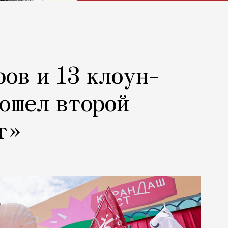
ров и 13 клоун-
рошел второй
т»