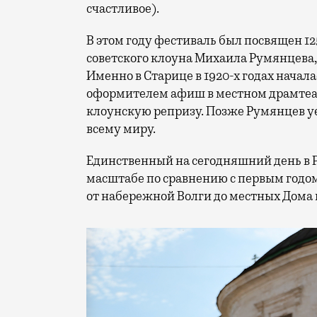
счастливое).
В этом году фестиваль был посвящен 1
советского клоуна Михаила Румянцева
Именно в Старице в 1920-х годах начала
оформителем афиш в местном драмтеат
клоунскую репризу. Позже Румянцев уех
всему миру.
Единственный на сегодняшний день в 
масштабе по сравнению с первым годом
от набережной Волги до местных Дома 