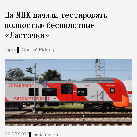
Реклама
Редакция Москвич Mag
На МЦК начали тестировать
Город
полностью беспилотные
«Ласточки»
Город
Сергей Рыбачук
09.08.2026
1 мин. чтения