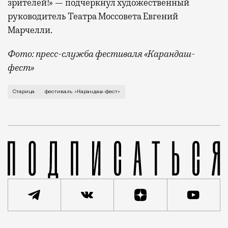
зрителей!» — подчеркнул художественный
руководитель Театра Моссовета Евгений
Марчелли.
Фото: пресс-служба фестиваля «Карандаш-
фест»
В минувший уикенд маленькая Старица в Тверской об
Старица
фестиваль «Карандаш-фест»