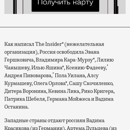
Как написал The Insider* (нежелательная
организация), Россия освободила Эвана
Гершковича, Владимира Кара-Мурзу*, Лилию
*
Чанышеву, Илью Яшина*, Ксению Фадееву,
*
Андрея Пивоварова,
Пола Уилана, Алсу
Курмашеву, Олега Орлова*, Сашу Скочиленко,
Дитера Воронина, Кевина Лика, Рико Кригера,
Патрика Шебеля, Германа Мойжеса и Вадима
Останина.
Западные страны отдают россиян Вадима
Красикова (из Германии), Артема Дульцева (из