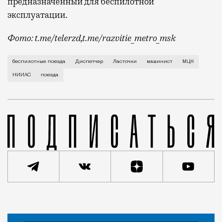
предназначенный для беспилотной
эксплуатации.
Фото: t.me/telerzd,t.me/razvitie_metro_msk
Новые поезда работают на четвертом уровне автома
беспилотные поезда
Диспетчер
Ласточки
машинист
МЦК
НИИАС
поезда
Статья
Сергей Рыбачук