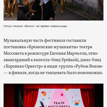
Клоун театра «Микос» во время кавалькады
Музыкальную часть фестиваля составили
постановка «Бременские музыканты» театра
Моссовета в режиссуре Евгения Марчелли, этно-
авангардный а капелла-бэнд Spokanki, джаз-бэнд
«Хоронько Оркестр» и инди-группа «Рубеж Веков»
— в финале, когда не танцевать было невозможно.