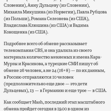
Словении), Анну Дульцеву (из Словении),
Михаила Микушина (из Норвегии), Павла Рубцова
(из Польши), Романа Селезнева (из США),
Владислава Клюшина (из США) и Вадима
Конощенка (из США).
Подробнее всего об обмене рассказывает
телекомпания CBS, и она удалила из своего
материала количество меняемых и имена Кара-
Мурзы и Красикова, а турецкие СМИ пишут об
обмене 26 человек, а не 24 (16+8) — по их данным,
в Россию отправляются 10 человек
(предположительно еще двое — это дети
Дульцевых), 13 — в Германию и еще трое — в США.
Как сообщает Mash, последний этап масштабного
обмена пройдет сегодня в 19.00 в одном из