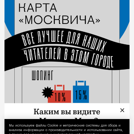
Город
×
Мы используем файлы Сookie и метрические системы для сбора и
Уведомление 
анализа информации о производительности и использовании сайта,