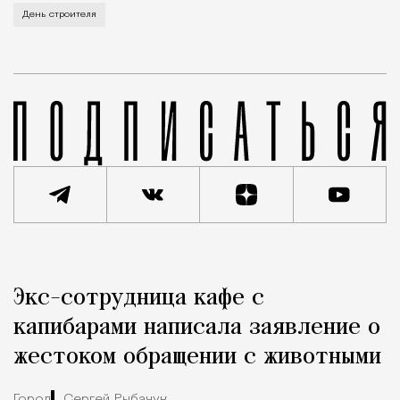
В этом году профессиональный праздник День строи
День строителя
Реклама
Редакция Москвич Mag
Экс-сотрудница кафе с
Город
капибарами написала заявление о
жестоком обращении с животными
Город
Сергей Рыбачук