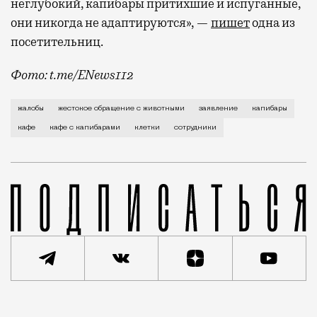
неглубокий, капибары притихшие и испуганные,
они никогда не адаптируются», —
пишет
одна из
посетительниц.
Фото: t.me/ENews112
С момента открытия нового контактного кафе с капи
жалобы
жестокое обращение с животными
заявление
капибары
кафе
кафе с капибарами
клетки
сотрудники