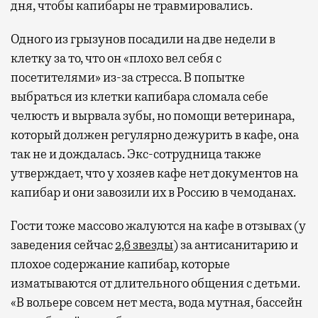
дня, чтобы капибары не травмировались.
Одного из грызунов посадили на две недели в
клетку за то, что он «плохо вел себя с
посетителями» из-за стресса. В попытке
выбраться из клетки капибара сломала себе
челюсть и вырвала зубы, но помощи ветеринара,
который должен регулярно дежурить в кафе, она
так не и дождалась. Экс-сотрудница также
утверждает, что у хозяев кафе нет документов на
капибар и они завозили их в Россию в чемоданах.
Гости тоже массово жалуются на кафе в отзывах (у
заведения сейчас
2,6 звезды
) за антисанитарию и
плохое содержание капибар, которые
изматываются от длительного общения с детьми.
«В вольере совсем нет места, вода мутная, бассейн