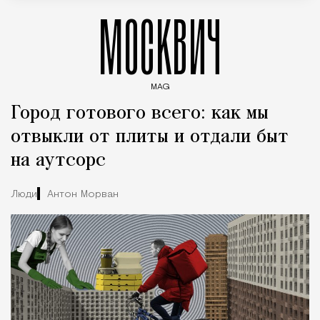
МОСКВИЧ
MAG
Введите ключевые слова для поиска статей
Город готового всего: как мы
отвыкли от плиты и отдали быт
на аутсорс
Люди
Антон Морван