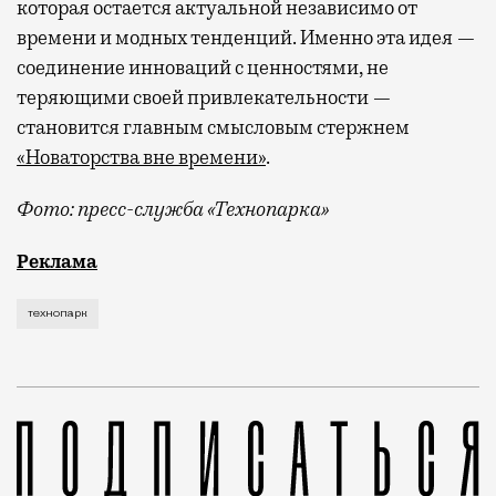
которая остается актуальной независимо от
времени и модных тенденций. Именно эта идея —
соединение инноваций с ценностями, не
теряющими своей привлекательности —
становится главным смысловым стержнем
«Новаторства вне времени»
.
Фото: пресс-служба «Технопарка»
Рекламные кампании техники редко выходят за рамк
Реклама
технопарк