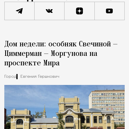
Реклама
Редакция Москвич Mag
Дом недели: особняк Свечиной —
Город
Циммерман — Моргунова на
проспекте Мира
Город
Евгения Гершкович