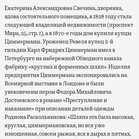
Екатерина Александровна Свечина, дворянка,
вдова состоятельного помещика, в 1828 году стала
следующей владелицей недвижимости (проспект
Мира, 25, стр. 1), а в 1870-е годы дом купили купцы
Циммерманы. Уроженец Ревеля купец 2-й
гильдии Карл Фридрих Циммерман имел в
Петербурге на набережной Обводного канала
фабрику «круглых и форменных шляп». Изделия
предприятия Циммермана экспонировались на
Всемирной выставке в Лондоне и были
увековечены пером Федора Михайловича
Достоевского в романе «Преступление и
наказание» при описании деталей одежды
Родиона Раскольникова: «Шляпа эта была высокая,
круглая, циммермановская, но вся уже
изношенная, совсем рыжая, вся в дырах и пятнах,