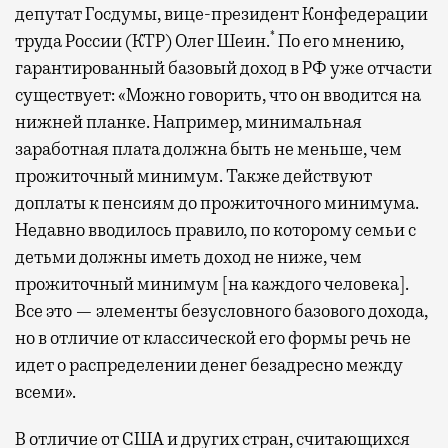
депутат Госдумы, вице-президент Конфедерации
*
труда России (КТР) Олег Шеин.
По его мнению,
гарантированный базовый доход в РФ уже отчасти
существует: «Можно говорить, что он вводится на
нижней планке. Например, минимальная
заработная плата должна быть не меньше, чем
прожиточный минимум. Также действуют
доплаты к пенсиям до прожиточного минимума.
Недавно вводилось правило, по которому семьи с
детьми должны иметь доход не ниже, чем
прожиточный минимум [на каждого человека].
Все это — элементы безусловного базового дохода,
но в отличие от классической его формы речь не
идет о распределении денег безадресно между
всеми».
В отличие от США и других стран, считающихся