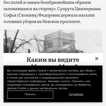
без полей и самым безобразнейшим образом
заломившаяся на сторону». Супруга Циммермана
Софья (Сюзанна) Федоровна держала магазин
головных уборов на Невском проспекте.
×
Мы используем файлы Сookie и метрические системы для сбора и
Уведомление 
анализа информации о производительности и использовании сайта,
а также для улучшения и индивидуальной настройки
предоставления информации. Нажимая кнопку «Принять» или
продолжая пользоваться сайтом, вы соглашаетесь на обработку
файлов Cookie и данных метрических систем.
Принять
Подробнее