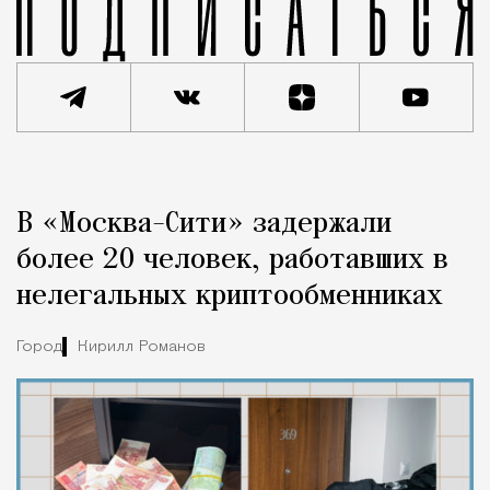
Реклама
Редакция Москвич Mag
В «Москва-Сити» задержали
Город
более 20 человек, работавших в
нелегальных криптообменниках
Город
Кирилл Романов