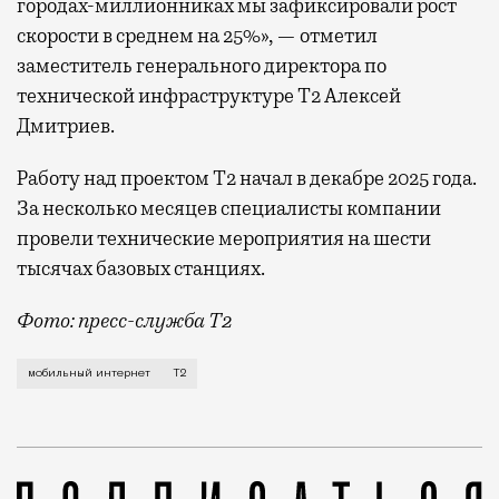
городах-миллионниках мы зафиксировали рост
скорости в среднем на 25%», — отметил
заместитель генерального директора по
технической инфраструктуре Т2 Алексей
Дмитриев.
Работу над проектом Т2 начал в декабре 2025 года.
За несколько месяцев специалисты компании
провели технические мероприятия на шести
тысячах базовых станциях.
Фото: пресс-служба Т2
Мобильный оператор Т2 завершил работы по увеличе
мобильный интернет
Т2