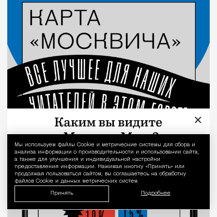
×
Мы используем файлы Сookie и метрические системы для сбора и
Уведомление 
анализа информации о производительности и использовании сайта,
а также для улучшения и индивидуальной настройки
предоставления информации. Нажимая кнопку «Принять» или
продолжая пользоваться сайтом, вы соглашаетесь на обработку
файлов Cookie и данных метрических систем.
Принять
Подробнее