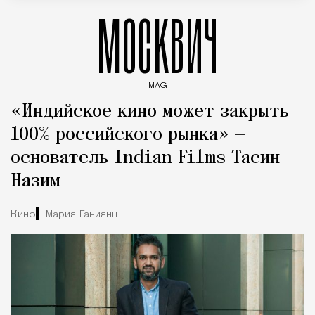
МОСКВИЧ
MAG
Введите ключевые слова для поиска статей
«Индийское кино может закрыть
100% российского рынка» —
основатель Indian Films Тасин
Назим
Кино
Мария Ганиянц