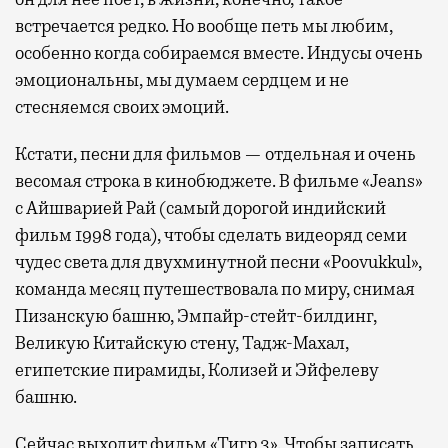
встречается редко. Но вообще петь мы любим,
особенно когда собираемся вместе. Индусы очень
эмоциональны, мы думаем сердцем и не
стесняемся своих эмоций.
Кстати, песни для фильмов — отдельная и очень
весомая строка в кинобюджете. В фильме «Jeans»
с Айшварией Рай (самый дорогой индийский
фильм 1998 года), чтобы сделать видеоряд семи
чудес света для двухминутной песни «Poovukkul»,
команда месяц путешествовала по миру, снимая
Пизанскую башню, Эмпайр-стейт-билдинг,
Великую Китайскую стену, Тадж-Махал,
египетские пирамиды, Колизей и Эйфелеву
башню.
Сейчас выходит фильм «Тигр 3». Чтобы записать