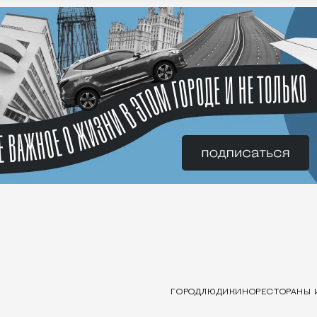
ГОРОД
ЛЮДИ
КИНО
РЕСТОРАНЫ 