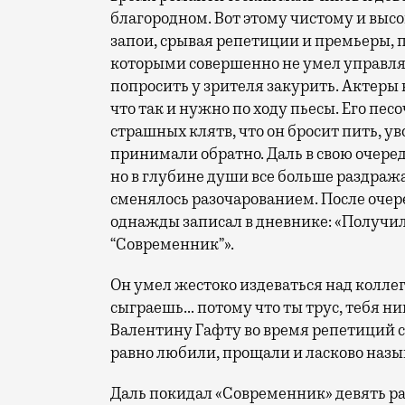
благородном. Вот этому чистому и высо
запои, срывая репетиции и премьеры,
которыми совершенно не умел управлят
попросить у зрителя закурить. Актеры 
что так и нужно по ходу пьесы. Его пес
страшных клятв, что он бросит пить, у
принимали обратно. Даль в свою очере
но в глубине души все больше раздраж
сменялось разочарованием. После очере
однажды записал в дневнике: «Получил
“Современник”».
Он умел жестоко издеваться над коллег
сыграешь… потому что ты трус, тебя ни
Валентину Гафту во время репетиций спе
равно любили, прощали и ласково наз
Даль покидал «Современник» девять ра