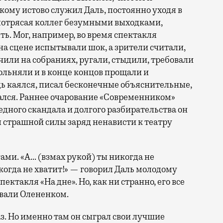
кому истово служил Даль, постоянно уходя в
 потрясая коллег безумными выходками,
ь. Мог, например, во время спектакля
на сцене испытывали шок, а зрители считали,
очили на собраниях, ругали, стыдили, требовали
вольняли и в конце концов прощали и
дь каялся, писал бесконечные объяснительные,
ался. Раннее очарование «Современником»
дного скандала и долгого разбирательства он
 страшной силы заряд ненависти к театру
ами. «А… (взмах рукой) ты никогда не
когда не хватит!» — говорил Даль молодому
ктакля «На дне». Но, как ни странно, его все
ывали Олененком.
з. Но именно там он сыграл свои лучшие