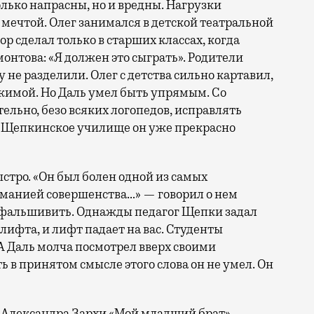
лько напрасны, но и вредны. Нагрузки
ь мечтой. Олег занимался в детской театральной
р сделал только в старших классах, когда
онтова: «Я должен это сыграть». Родители
 не разделили. Олег с детства сильно картавил,
ижимой. Но Даль умел быть упрямым. Со
ельно, безо всяких логопедов, исправлять
в Щепкинское училище он уже прекрасно
стро. «Он был болен одной из самых
 манией совершенства…» — говорил о нем
л фальшивить. Однажды педагог Щепки задал
 лифта, и лифт падает на вас. Студенты
 А Даль молча посмотрел вверх своими
 в принятом смысле этого слова он не умел. Он
 Александра Зархи «Мой младший брат» —