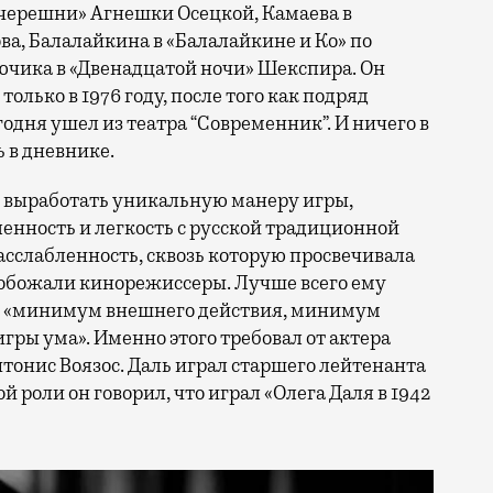
 черешни» Агнешки Осецкой, Камаева в
а, Балалайкина в «Балалайкине и Ко» по
чика в «Двенадцатой ночи» Шекспира. Он
олько в 1976 году, после того как подряд
годня ушел из театра “Современник”. И ничего в
ь в дневнике.
ь выработать уникальную манеру игры,
ность и легкость с русской традиционной
асслабленность, сквозь которую просвечивала
 обожали кинорежиссеры. Лучше всего ему
ось «минимум внешнего действия, минимум
ры ума». Именно этого требовал от актера
тонис Воязос. Даль играл старшего лейтенанта
й роли он говорил, что играл «Олега Даля в 1942