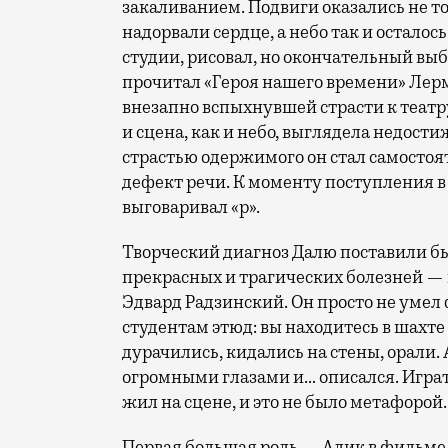
закаливанием. Подвиги оказались не то
надорвали сердце, а небо так и осталос
студии, рисовал, но окончательный выбо
прочитал «Героя нашего времени» Лерм
внезапно вспыхнувшей страсти к театру
и сцена, как и небо, выглядела недост
страстью одержимого он стал самостоят
дефект речи. К моменту поступления 
выговаривал «р».
Творческий диагноз Далю поставили бы
прекрасных и трагических болезней —
Эдвард Радзинский. Он просто не уме
студентам этюд: вы находитесь в шахте
дурачились, кидались на стены, орали.
огромными глазами и… описался. Играть
жил на сцене, и это не было метафорой.
Первая большая роль — Алик в фильме