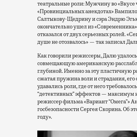
театральные роли: Мужчину во «Вкусе
«Провинциальных анекдотах» Вампилов
Салтыкову-Щедрину и сэра Эндрю Эгью
окончательно ушел из «Современника» т
отказался от двух серьезных ролей. «Се
душе не отозвалось» — так записал Дал
Как говорили режиссеры, Далю удалос
совмещающую американскую расслаблен
глубиной. Именно за эту пластичную р
сжатая пружина воли и страдания, его
удавались роли, где от него требовал
“детективных” эффектов — максимум иг
режиссер фильма «Вариант “Омега”» Ан
госбезопасности Сергея Скорина. Об это
году».