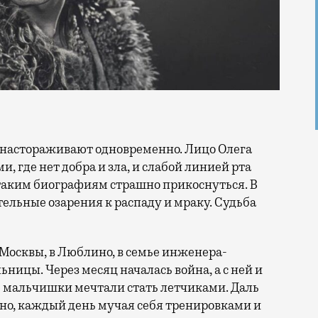
, где нет добра и зла, и слабой линией рта
 таким биографиям страшно прикоснуться. В
тельные озарения к распаду и мраку. Судьба
е Москвы, в Люблино, в семье инженера-
ицы. Через месяц началась война, а с ней и
се мальчишки мечтали стать летчиками. Даль
зно, каждый день мучая себя тренировками и