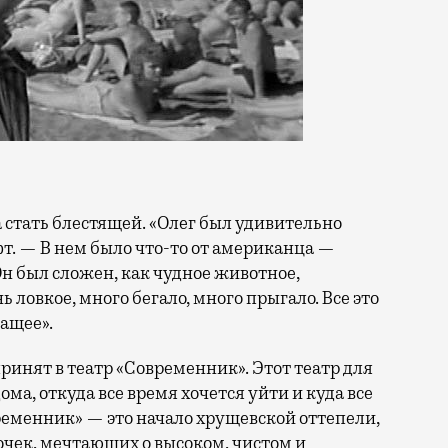
а стать блестящей. «Олег был удивительно
фт. — В нем было что-то от американца —
Он был сложен, как чудное животное,
 ловкое, много бегало, много прыгало. Все это
ащее».
ринят в театр «Современник». Этот театр для
ома, откуда все время хочется уйти и куда все
ременник» — это начало хрущевской оттепели,
чек, мечтающих о высоком, чистом и