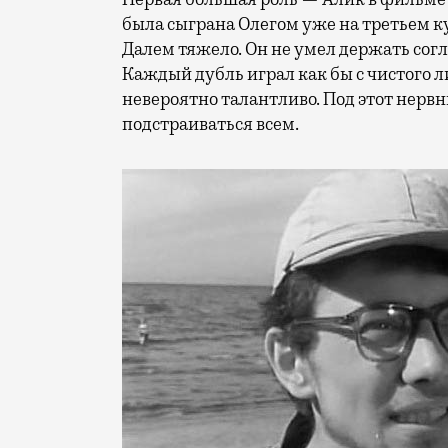
была сыграна Олегом уже на третьем ку
Далем тяжело. Он не умел держать сог
Каждый дубль играл как бы с чистого 
невероятно талантливо. Под этот нерв
подстраиваться всем.