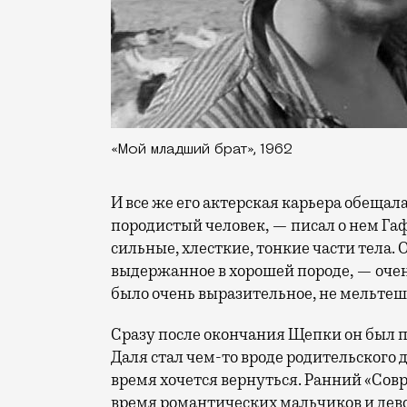
«Мой младший брат», 1962
И все же его актерская карьера обещал
породистый человек, — писал о нем Га
сильные, хлесткие, тонкие части тела. 
выдержанное в хорошей породе, — очень
было очень выразительное, не мельтеш
Сразу после окончания Щепки он был п
Даля стал чем-то вроде родительского д
время хочется вернуться. Ранний «Сов
время романтических мальчиков и дево