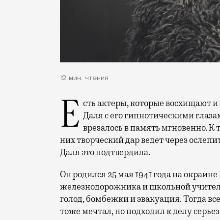
12 мин. чтения
Есть актеры, которые восхищают и настораживают одновременно. Лицо Олега
Даля с его гипнотическими глазами
врезалось в память мгновенно. К
них творческий дар ведет через ослепи
Даля это подтвердила.
Он родился 25 мая 1941 года на окраин
железнодорожника и школьной учительн
голод, бомбежки и эвакуация. Тогда в
тоже мечтал, но подходил к делу серье