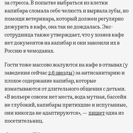
за стресса. В попытке выбраться из клетки
капибара сломала себе челюсть и вырвала зубы, но
помощи ветеринара, который должен регулярно
дежурить в кафе, она так не дождалась. Экс-
сотрудница также утверждает, что у хозяев кафе
нет документов на капибар и они завозили их в
Россию в чемоданах.
Гости тоже массово жалуются на кафе в отзывах (у
заведения сейчас
2,6 звезды
) за антисанитарию и
плохое содержание капибар, которые
изматываются от длительного общения с детьми.
«В вольере совсем нет места, вода мутная, бассейн
не глубокий, капибары притихшие и испуганные,
они никогда не адаптируются», —
пишет
одна из
посетительниц.