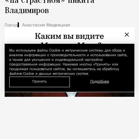
«На Страстном» Никита
Владимиров
Город
Анастасия Медвецкая
×
Мы используем файлы Сookie и метрические системы для сбора и
Уведомление 
анализа информации о производительности и использовании сайта,
а также для улучшения и индивидуальной настройки
предоставления информации. Нажимая кнопку «Принять» или
продолжая пользоваться сайтом, вы соглашаетесь на обработку
файлов Cookie и данных метрических систем.
Принять
Подробнее
08.08.2026
7 мин. чтения
О рождении за границей благодаря бабушке
Алисе Фрейндлих, о папе, который устраивал