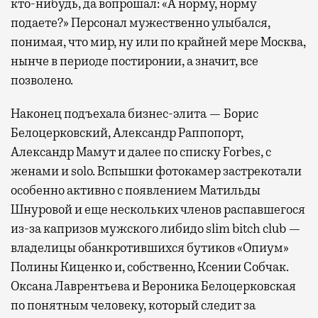
кто-нибудь, да вопрошал: «А норму, норму
подаете?» Персонал мужественно улыбался,
понимая, что мир, ну или по крайней мере Москва,
нынче в периоде постиронии, а значит, все
позволено.
Наконец подъехала бизнес-элита — Борис
Белоцерковский, Александр Раппопорт,
Александр Мамут и далее по списку Forbes, с
женами и solo. Вспышки фотокамер застрекотали
особенно активно с появлением Матильды
Шнуровой и еще нескольких членов распавшегося
из-за капризов мужского либидо slim bitch club —
владелицы обанкротившихся бутиков «Опиум»
Полины Киценко и, собственно, Ксении Собчак.
Оксана Лаврентьева и Вероника Белоцерковская
по понятным человеку, который следит за