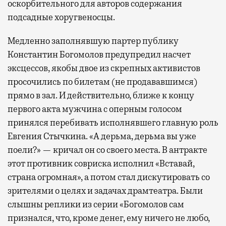
оскорбительного для авторов содержания
подсадные хоругвеносцы.
Медленно заполнявшую партер публику
Константин Богомолов предупредил насчет
эксцессов, якобы двое из скрепных активистов
просочились по билетам (не продававшимся)
прямо в зал. И действительно, ближе к концу
первого акта мужчина с оперным голосом
принялся перебивать исполнявшего главную роль
Евгения Стычкина. «А дерьма, дерьма вы уже
поели?» — кричал он со своего места. В антракте
этот противник совриска исполнил «Вставай,
страна огромная», а потом стал дискутировать со
зрителями о целях и задачах драмтеатра. Были
слышны реплики из серии «Богомолов сам
признался, что, кроме денег, ему ничего не любо,