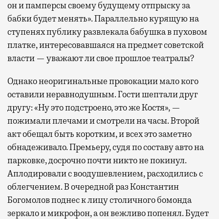
он и памперсы своему будущему отпрыску за
бабки будет менять». Параллельно курящую на
ступенях публику развлекала бабушка в пуховом
платке, интересовавшаяся на предмет советской
власти — уважают ли свое прошлое театралы?
Однако неоригинальные провокации мало кого
оставили неравнодушным. Гости шептали друг
другу: «Ну это подстроено, это же Костя», —
пожимали плечами и смотрели на часы. Второй
акт обещал быть коротким, и всех это заметно
обнадеживало. Премьеру, судя по составу авто на
парковке, досрочно почти никто не покинул.
Аплодировали с воодушевлением, расходились с
облегчением. В очередной раз Константин
Богомолов поднес к лицу столичного бомонда
зеркало и микрофон, а он вежливо попенял. Будет