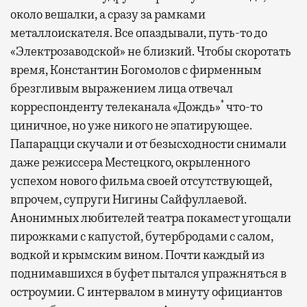
около вешалки, а сразу за рамками
металлоискателя. Все опаздывали, путь-то до
«Электрозаводской» не близкий. Чтобы скоротать
время, Константин Богомолов с фирменным
брезгливым выражением лица отвечал
*
корреспонденту телеканала «Дождь»
что-то
циничное, но уже никого не эпатирующее.
Папарацци скучали и от безысходности снимали
даже режиссера Местецкого, окрыленного
успехом нового фильма своей отсутствующей,
впрочем, супруги Нигины Сайфуллаевой.
Анонимных любителей театра покамест угощали
пирожками с капустой, бутербродами с салом,
водкой и крымским вином. Почти каждый из
поднимавшихся в буфет пытался упражняться в
остроумии. С интервалом в минуту официантов