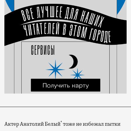
*
Актер Анатолий Белый
тоже не избежал пытки