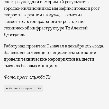
спектра уже дали измеримый результат: в
городах-миллионниках мы зафиксировали рост
скорости в среднем на 25%», — отметил
заместитель генерального директора по
технической инфраструктуре Т2 Алексей
Дмитриев.
Работу над проектом Т2 начал в декабре 2025 года.
За несколько месяцев специалисты компании
провели технические мероприятия на шести
тысячах базовых станциях.
Фото: пресс-служба Т2
Мобильный оператор Т2 завершил работы по увеличе
мобильный интернет
Т2