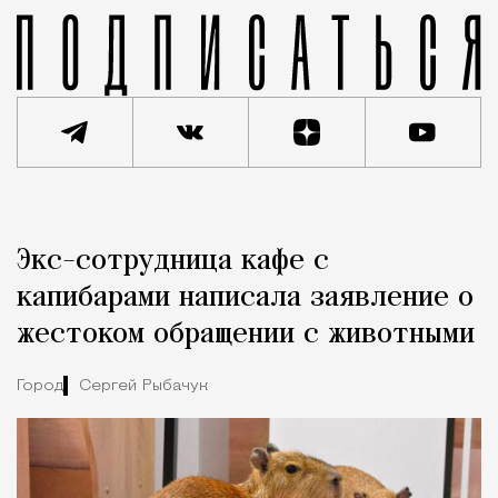
Реклама
Редакция Москвич Mag
Экс-сотрудница кафе с
Город
капибарами написала заявление о
жестоком обращении с животными
Город
Сергей Рыбачук