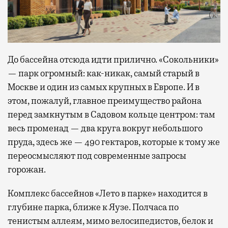
До бассейна отсюда идти прилично. «Сокольники»
— парк огромный: как-никак, самый старый в
Москве и один из самых крупных в Европе. И в
этом, пожалуй, главное преимущество района
перед замкнутым в Садовом кольце центром: там
весь променад — два круга вокруг небольшого
пруда, здесь же — 490 гектаров, которые к тому же
переосмысляют под современные запросы
горожан.
Комплекс бассейнов «Лето в парке» находится в
глубине парка, ближе к Яузе. Полчаса по
тенистым аллеям, мимо велосипедистов, белок и