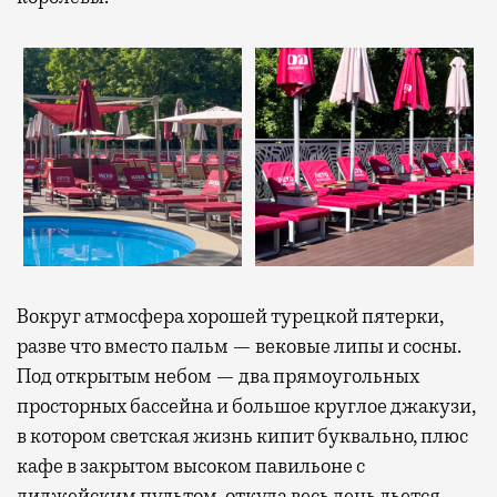
Вокруг атмосфера хорошей турецкой пятерки,
разве что вместо пальм — вековые липы и сосны.
Под открытым небом — два прямоугольных
просторных бассейна и большое круглое джакузи,
в котором светская жизнь кипит буквально, плюс
кафе в закрытом высоком павильоне с
диджейским пультом, откуда весь день льется