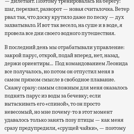
— дилетант. Поэтому тренировалась на берегу:
шаг, перехват, разворот — новая считалочка. Ветер
рвал так, что доску крутило даже по песку — дух
захватывало. И вот так весело, на суше и в воде, я
провела все дни своего водного путешествия.
В последний день мы отрабатывали управление:
закрой парус, открой, подай вперед, нет, назад,
держи ориентиры… Под командованием Леонида
все получалось, но потом он отпустил меня в
самом прямом смысле в свободное плавание.
Скажу сразу: самым сложным для меня оказалось
поднять парус из воды за бечевку; если
вытаскивать его «спиной», то он просто
невесомый, но мне почему-то в этот момент
удавалось только занять позу птицы — как меня
сразу предупредили, «срущей чайки», — поэтому