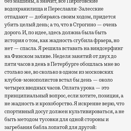
без машины, а значит, все Пироговские
водохранилища и Переславли-Залесские
отпадают — добираясь своим ходом, придется
убить целый день; а то, что в Строгино — очень
дорого. И, по идее, здесь должна была быть
история о том, как жадность сгубила фраера, но
нет — спасла. Я решила вставать на виндсерфинг
на Финском заливе. Неделя занятий от двух до
пяти часов в день в Петербурге обошлась мне во
столько же, во сколько в одном из московских
клубов-монополистов встал бы день — около
четырех вводных часов. Оплата урока — это
принципиальный вопрос, если хотите, позиция, а
не жадность и крохоборство. Я искренне верю, что
спортивный досуг должен культивироваться, а не
быть методом тусовки для одной стороны и
загребания бабла лопатой для другой: