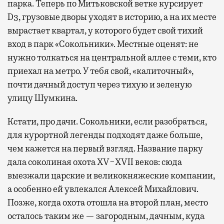
парка. Теперь по Митьковской ветке курсирует
D3, грузовые дворы уходят в историю, а на их месте
вырастает квартал, у которого будет свой тихий
вход в парк «Сокольники». Местные оценят: не
нужно толкаться на центральной аллее с теми, кто
приехал на метро. У тебя свой, «калиточный»,
почти дачный доступ через тихую и зеленую
улицу Шумкина.
Кстати, про дачи. Сокольники, если разобраться,
для курортной легенды подходят даже больше,
чем кажется на первый взгляд. Название парку
дала соколиная охота XV−XVII веков: сюда
выезжали царские и великокняжеские компании,
а особенно ей увлекался Алексей Михайлович.
Позже, когда охота отошла на второй план, место
осталось таким же — загородным, дачным, куда