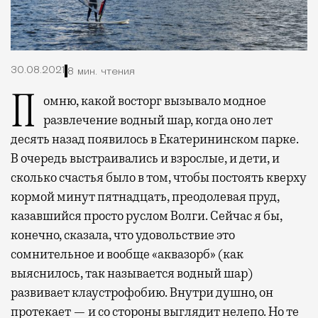
30.08.2021
8 мин. чтения
Помню, какой восторг вызывало модное
развлечение водный шар, когда оно лет
десять назад появилось в Екатерининском парке.
В очередь выстраивались и взрослые, и дети, и
сколько счастья было в том, чтобы постоять кверху
кормой минут пятнадцать, преодолевая пруд,
казавшийся просто руслом Волги. Сейчас я бы,
конечно, сказала, что удовольствие это
сомнительное и вообще «аквазорб» (как
выяснилось, так называется водный шар)
развивает клаустрофобию. Внутри душно, он
протекает — и со стороны выглядит нелепо. Но те