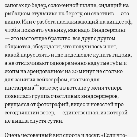
сапогах до бедер, соломенной шляпе, сидящий на
рыбацком стульчике на берегу, он счастлив — это
видно. Или с разбега наскакивающий на виндсерф,
чтобы показать ученику, как надо. Виндсерфинг
— это настоящее братство: все друг с другом
общаются, обсуждают, что получилось и нет,
какой парус взять и где подешевле купить гидрик,
а не отклячивают одновременно надутые губы и
жопы на арендованном на 20 минут не столько
для занятия вейксерфом, сколько для
***
инстаграма
катере; а в вотсапе у меня теперь
появилась группа счастливых виндсерферов,
рвущаяся от фотографий, видео и новостей про
сегодняшний ветер, — единственная, из которой
не вышла спустя сутки.
Очень человечный вид спорта и досуг: «Если что-