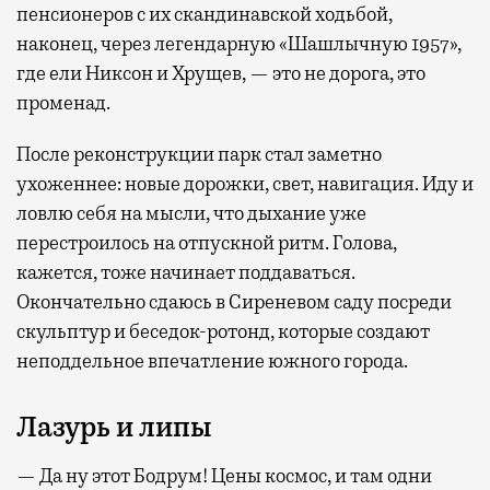
пенсионеров с их скандинавской ходьбой,
наконец, через легендарную «Шашлычную 1957»,
где ели Никсон и Хрущев, — это не дорога, это
променад.
После реконструкции парк стал заметно
ухоженнее: новые дорожки, свет, навигация. Иду и
ловлю себя на мысли, что дыхание уже
перестроилось на отпускной ритм. Голова,
кажется, тоже начинает поддаваться.
Окончательно сдаюсь в Сиреневом саду посреди
скульптур и беседок-ротонд, которые создают
неподдельное впечатление южного города.
Лазурь и липы
— Да ну этот Бодрум! Цены космос, и там одни