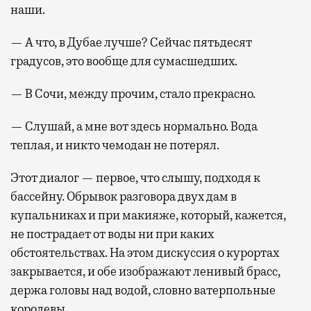
наши.
— А что, в Дубае лучше? Сейчас пятьдесят
градусов, это вообще для сумасшедших.
— В Сочи, между прочим, стало прекрасно.
— Слушай, а мне вот здесь нормально. Вода
теплая, и никто чемодан не потерял.
Этот диалог — первое, что слышу, подходя к
бассейну. Обрывок разговора двух дам в
купальниках и при макияже, который, кажется,
не пострадает от воды ни при каких
обстоятельствах. На этом дискуссия о курортах
закрывается, и обе изображают ленивый брасс,
держа головы над водой, словно ватерпольные
королевы.