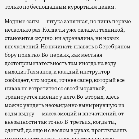
только по беспощадным курортным ценам.
Модные сапы — штука занятная, но лишь первые
несколько раз. Когда ты уже овладел техникой,
становится скучно: ни адреналина, ни новых
впечатлений. Но начинать плавать в Серебряном
бору приятно. Во-первых, как местная
достопримечательность там иногда на воду
выходит Газманов, и каждый инструктор
сообщает, что моряк, точнее сапер, который все
никак не встретится со своей морячкой,
тренируется именно у него. Во-вторых, здесь
можно увидеть неожиданно вынырнувшую из
воды выдру — масса эмоций и впечатлений, от
внезапности так точно. В-третьих, когда ты,
одетый, да еще и с веслом в руках, проплываешь
мимо нудистского пляжа, чувствуешь свое