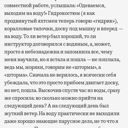
совместной работе, услышала: «Одеваемся,
выходим на воду!» Гидрокостюм (я как
продвинутый яхтсмен теперь говорю «гидрик»),
коралловые тапочки, доску под мышку и вперед —
на воду. То ли ветер был хороший, то ли
инструктор договорился с водяным, а, может,
просто я небезнадежна и запомнила все, чему
меня научили, но я встала и пошла —не поплыла,
ведь мы, моряки, говорим не «штормы», а
«шторма». Сначала не верилось, я всячески себя
убеждала, что это просто прибоем двигает доску,
но нет, пошла. Выскочив спустя час из воды, сразу
же спросила: во сколько можно прийти на
следующий день? А на следующий день был
жуткий ветер. На воду практически не выходили
даже хорошо знающие парусное дело, не то что я