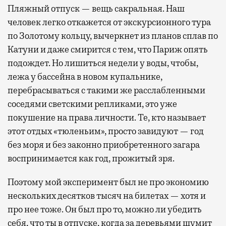
Пляжный отпуск — вещь сакральная. Наш
человек легко откажется от экскурсионного тура
по Золотому кольцу, вычеркнет из планов сплав по
Катуни и даже смирится с тем, что Париж опять
подождет. Но лишиться недели у воды, чтобы,
лежа у бассейна в новом купальнике,
перебрасываться с такими же расслабленными
соседями светскими репликами, это уже
покушение на права личности. Те, кто называет
этот отдых «тюленьим», просто завидуют — год
без моря и без законно приобретенного загара
воспринимается как год, прожитый зря.
Поэтому мой эксперимент был не про экономию
нескольких десятков тысяч на билетах — хотя и
про нее тоже. Он был про то, можно ли убедить
себя, что ты в отпуске, когда за деревьями шумит