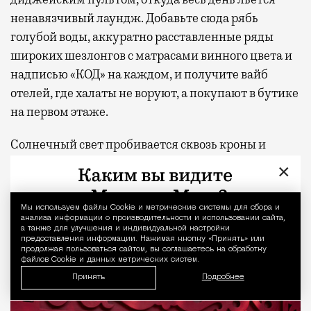
ненавязчивый лаундж. Добавьте сюда рябь
голубой воды, аккуратно расставленные ряды
широких шезлонгов с матрасами винного цвета и
надписью «КОД» на каждом, и получите вайб
отелей, где халаты не воруют, а покупают в бутике
на первом этаже.
Солнечный свет пробивается сквозь кроны и
рассыпается по воде бликами — в Дубае за такой
×
эффект отвечает ландшафтный дизайнер, здесь
справляется сокольнический лес. Пахнет хвоей,
Мы используем файлы Сookie и метрические системы для сбора и
Уведомление 
водой и немного шашлыком из соседних беседок
анализа информации о производительности и использовании сайта,
а также для улучшения и индивидуальной настройки
— микс, который ни один пятизвездочный отель
предоставления информации. Нажимая кнопку «Принять» или
продолжая пользоваться сайтом, вы соглашаетесь на обработку
не воспроизводит.
файлов Cookie и данных метрических систем.
Принять
Подробнее