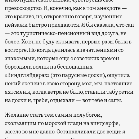
превосходство. И, конечно, как в том анекдоте —
это красиво, но, откровенно говоря, изученные
пейзажи быстро приедаются. Я бы сказала, что сап
— это туристическо-пенсионный вид досуга, не
более. Хотя, не буду скрывать, первые разы была в
восторге. Но когда делилась впечатлениями со
знакомыми, которые еще с советских времен
бороздили волны на беспощадных
«Виндгляйдерах» (это парусные доски), ощутила
некий скепсис в свою сторону, мол, мы, настоящие
яхтсмены, когда ветра не было, ставили табуретки
на доски и, гребя, отдыхали — вот тебе и сапы.
Желание стать тем самым полубогом,
скользящим по морской глади на виндсерфе,
засело во мне давно. Останавливали две вещи: я