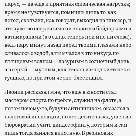
парус, — да еще и приятная физическая нагрузка;
время не чувствуется, помнишь лишь то, как
летел, скользил, как говорят, выходил на глиссер; и
это чувство несравнимо ни с какими байдарками и
катамаранами (а о сапах теперь при мне ни слова),
ведь пару минут назад перед твоими глазами небо
сливалось с водой, а ты мчался в это никуда по
глянцевым волнам —лазурным в солнечный день,
а в серый — мутным, как стакан из-под кисточек с
гуашью, но при этом черно-блестящим.
Леонид рассказал мне, что еще в юности стал
мастером спорта по гребле, служил на флоте, а
потом почему-то, будучи айтишником, оказался в
налоговой инспекции, но лет десять назад ушел из
бюрократии учить виндсерфингу, которым и сам
лишь тогда занялся вплотную. В резиновых