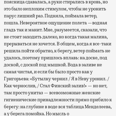
поясница сдавалась, а руки стирались в кровь, но
это было неплохим стимулом, чтобы не уронить
парус лишний раз. Подняла, поймала ветер,
пошла. Невероятное ощущение полета —водная
гладь так и манит. Мне, разумеется, сказали, что
не стоит заходить далеко, но когда такая малина,
прерываться не хочется. В общем, когда я все-таки
решила пойти обратно, к берегу, ветер поймать не
удалось, поэтому пришлось вплавь: на доске, под
доской, с доской под мышкой. Вода в заливе не
самая чистая, и если бы было просто как у
Григорьева: «Бутылку чернил / Я в Неву уронил. /
Как чернослив, / Стал Финский залив!» — но нет,
там просто унитаз — всевозможные женские
гигиенические принадлежности прямо прибило к
берегу: на глубине в воде вся таблица Менделеева,
а у берега помойка. Но мысль о