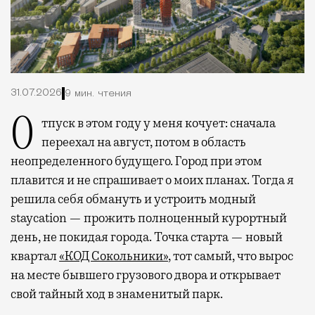
31.07.2026
9 мин. чтения
Отпуск в этом году у меня кочует: сначала
переехал на август, потом в область
неопределенного будущего. Город при этом
плавится и не спрашивает о моих планах. Тогда я
решила себя обмануть и устроить модный
staycation — прожить полноценный курортный
день, не покидая города. Точка старта — новый
квартал
«КОД Сокольники»
, тот самый, что вырос
на месте бывшего грузового двора и открывает
свой тайный ход в знаменитый парк.