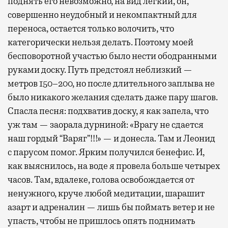
поднять его невозможно, на вид легкий, он,
совершенно неудобный и некомпактный для
переноса, остается только волочить, что
категорически нельзя делать. Поэтому моей
бесповоротной участью было нести ободранными
руками доску. Путь предстоял неблизкий —
метров 150–200, но после длительного заплыва не
было никакого желания сделать даже пару шагов.
Спасла песня: подхватив доску, я как запела, что
уж там — заорала дурниной: «Врагу не сдается
наш гордый “Варяг”!!!» — и донесла. Там и Леонид
с парусом помог. Ярким получился бенефис. И,
как выяснилось, на воде я провела больше четырех
часов. Там, вдалеке, голова освобождается от
ненужного, круче любой медитации, шарашит
азарт и адреналин — лишь бы поймать ветер и не
упасть, чтобы не пришлось опять поднимать