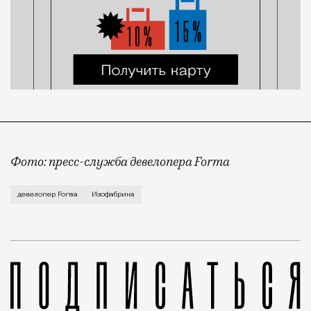
Фото: пресс-служба девелопера Forma
Корпус скульптуры и лепки Изофабрики на Часовой 
девелопер Forma
Изофабрика