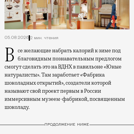
05.08.2026
2 мин. чтения
Все желающие набрать калорий к зиме под
благовидным познавательным предлогом
смогут сделать это на ВДНХ в павильоне «Юные
натуралисты». Там заработает «Фабрика
шоколадных открытий», создатели которой
называют свой проект первым в России
иммерсивным музеем-фабрикой, посвященным
шоколаду.
ПРОДОЛЖЕНИЕ НИЖЕ