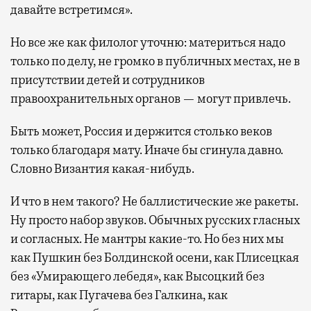
давайте встретимся».
Но все же как филолог уточню: материться надо
только по делу, не громко в публичных местах, не в
присутствии детей и сотрудников
правоохранительных органов — могут привлечь.
Быть может, Россия и держится столько веков
только благодаря мату. Иначе бы сгинула давно.
Словно Византия какая-нибудь.
И что в нем такого? Не баллистические же ракеты.
Ну просто набор звуков. Обычных русских гласных
и согласных. Не мантры какие-то. Но без них мы
как Пушкин без Болдинской осени, как Плисецкая
без «Умирающего лебедя», как Высоцкий без
гитары, как Пугачева без Галкина, как