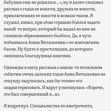
бабушка еще не родилась… », ну и далее следовал
рассказ о годах ее юности, друзьях ее юности,
приключениях ее юности и всяком таком. Я
слушал, кивал, при этом страшно боялся задать
какой-то вопрос, который бы выдал во мне не
слишком образованного балбеса. Да, я чуть
побаивался Анны Витальевны с ее мхатовским
басом. Ну будто я простолюдин, до которого
снизошла благодушная княгиня.
Однажды в пылу рассказа о каком-то печальном
событии очень далеких годов Анна Витальевна на
секунду задумалась, как бы точнее его
охарактеризовать. И вдруг усмехнулась: «Короче,
это был совершенный п…ц».
Я вздрогнул. Специалистка по кватроченто,