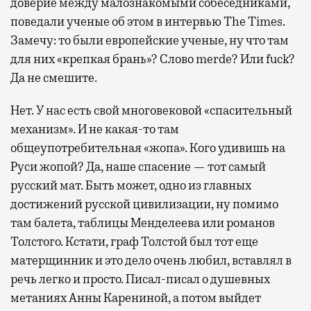
доверие между малознакомыми собеседниками,
поведали ученые об этом в интервью The Times.
Замечу: то были европейские ученые, ну что там
для них «крепкая брань»? Слово merde? Или fuck?
Да не смешите.
Нет. У нас есть свой многовековой «спасительный
механизм». И не какая-то там
общеупотребительная «жопа». Кого удивишь на
Руси жопой? Да, наше спасение — тот самый
русский мат. Быть может, одно из главных
достижений русской цивилизации, ну помимо
там балета, таблицы Менделеева или романов
Толстого. Кстати, граф Толстой был тот еще
матерщинник и это дело очень любил, вставлял в
речь легко и просто. Писал-писал о душевных
метаниях Анны Карениной, а потом выйдет