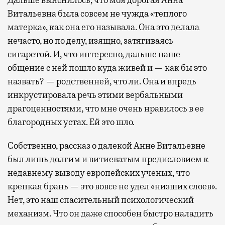
Витальевна была совсем не чужда «теплого
матерка», как она его называла. Она это делала
нечасто, но по делу, изящно, затягиваясь
сигаретой. И, что интересно, дальше наше
общение с ней пошло куда живей и — как бы это
назвать? — родственней, что ли. Она и впредь
инкрустировала речь этими вербальными
драгоценностями, что мне очень нравилось в ее
благородных устах. Ей это шло.
Собственно, рассказ о далекой Анне Витальевне
был лишь долгим и витиеватым предисловием к
недавнему выводу европейских ученых, что
крепкая брань — это вовсе не удел «низших слоев».
Нет, это наш спасительный психологический
механизм. Что он даже способен быстро наладить