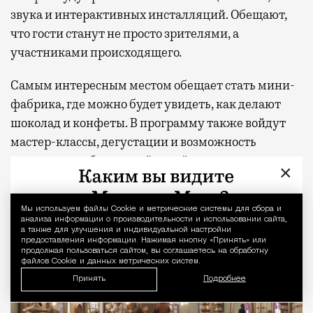
звука и интерактивных инсталляций. Обещают,
что гости станут не просто зрителями, а
участниками происходящего.
Самым интересным местом обещает стать мини-
фабрика, где можно будет увидеть, как делают
шоколад и конфеты. В программу также войдут
мастер-классы, дегустации и возможность
придумать собственный дизайн упаковки для
×
сладостей.
Мы используем файлы Сookie и метрические системы для сбора и
Уведомление 
анализа информации о производительности и использовании сайта,
а также для улучшения и индивидуальной настройки
предоставления информации. Нажимая кнопку «Принять» или
продолжая пользоваться сайтом, вы соглашаетесь на обработку
файлов Cookie и данных метрических систем.
Принять
Подробнее