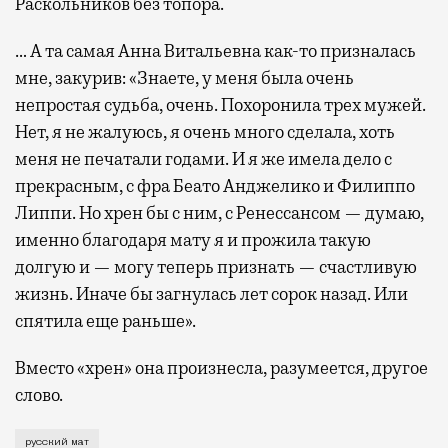
Раскольников без топора.
… А та самая Анна Витальевна как-то призналась
мне, закурив: «Знаете, у меня была очень
непростая судьба, очень. Похоронила трех мужей.
Нет, я не жалуюсь, я очень много сделала, хоть
меня не печатали годами. И я же имела дело с
прекрасным, с фра Беато Анджелико и Филиппо
Липпи. Но хрен бы с ним, с Ренессансом — думаю,
именно благодаря мату я и прожила такую
долгую и — могу теперь признать — счастливую
жизнь. Иначе бы загнулась лет сорок назад. Или
спятила еще раньше».
Вместо «хрен» она произнесла, разумеется, другое
слово.
Она была искусствоведом, специалистом по раннему В
русский мат