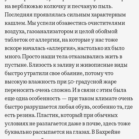
на верблюжью колючку и песчаную пыль.
Последняя проявлялась сильным характерным
кашлем. Мы успели обзавестись очистителями
воздуха, газоанализатором и целой обоймой
таблеток от аллергии, на которые у нас тоже
вскоре началась «аллергия», настолько их было
много. Просто наши тела отказывались жить в
пустыне. Близость к заливу и живописные виды
быстро утратили свое обаяние, потому что
высокую влажность при 50-градусной жаре
переносить очень сложно. И в связи с этим была
еще одна особенность — при таком климате очень
быстро разрушается любая обувь, особенно та, где
есть резина. Пластик, который при обычных
условиях не разлагается даже в почве, здесь тоже
буквально рассыпается на глазах. В Бахрейне