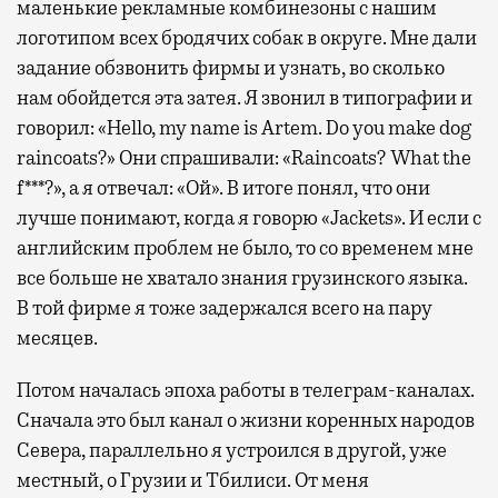
маленькие рекламные комбинезоны с нашим
логотипом всех бродячих собак в округе. Мне дали
задание обзвонить фирмы и узнать, во сколько
нам обойдется эта затея. Я звонил в типографии и
говорил: «Hello, my name is Artem. Do you make dog
raincoats?» Они спрашивали: «Raincoats? What the
f***?», а я отвечал: «Ой». В итоге понял, что они
лучше понимают, когда я говорю «Jackets». И если с
английским проблем не было, то со временем мне
все больше не хватало знания грузинского языка.
В той фирме я тоже задержался всего на пару
месяцев.
Потом началась эпоха работы в телеграм-каналах.
Сначала это был канал о жизни коренных народов
Севера, параллельно я устроился в другой, уже
местный, о Грузии и Тбилиси. От меня