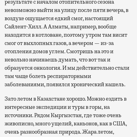
результате с началом отопительного сезона
невозможно выйти на улицу после пяти вечера, в
воздухе ощущается едкий смог, настоящий
Сайлент-Хилл. А Алматы, например, вообще
находится в котловане, поэтому утром там висит
смог от выхлопных газов, а вечером — из-за
отопления домов углем. Смотришь на это и
невольно начинаешь думать, что вот так и
образуется онкология. И мы действительно стали
там чаще болеть респираторными
заболеваниями, появился хронический кашель.
Зато летом в Казахстане хорошо. Можно ездить в
интересные экспедиции и туры в горы, на
источники. Рядом Кыргызстан, где тоже очень
живописно, много ущелий, каньонов, как в США,
очень разнообразная природа. Жара летом,