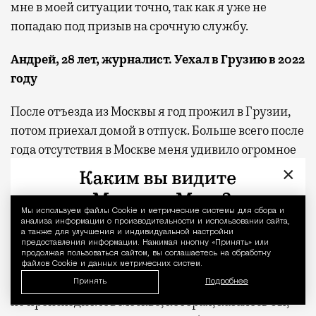
мне в моей ситуации точно, так как я уже не
попадаю под призыв на срочную службу.
Андрей, 28 лет, журналист. Уехал в Грузию в 2022
году
После отъезда из Москвы я год прожил в Грузии,
потом приехал домой в отпуск. Больше всего после
года отсутствия в Москве меня удивило огромное
количество людей в военной форме на улицах,
×
билборды с рекламой контрактной службы, и это
при всеобщем абсолютном спокойствии и
Мы используем файлы Сookie и метрические системы для сбора и
Уведомление 
тотальном пофигизме. Люди просто шли по своим
анализа информации о производительности и использовании сайта,
а также для улучшения и индивидуальной настройки
делам, никто не обращал на эти вещи внимания. В
предоставления информации. Нажимая кнопку «Принять» или
продолжая пользоваться сайтом, вы соглашаетесь на обработку
Тбилиси почему-то ни на минуту не забываешь,
файлов Cookie и данных метрических систем.
что происходит, хотя по сути там ничего как раз и
Принять
Подробнее
не происходит. А в Москве, которая, казалось бы,