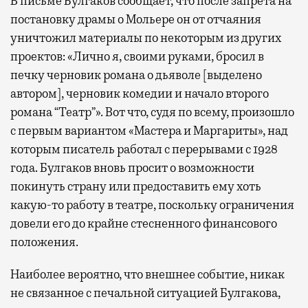
В письме Булгаков сообщает, что после запрета на
постановку драмы о Мольере он от отчаяния
уничтожил материалы по некоторым из других
проектов: «Лично я, своими руками, бросил в
печку черновик романа о дьяволе [выделено
автором], черновик комедии и начало второго
романа “Театр”». Вот что, судя по всему, произошло
с первым вариантом «Мастера и Маргариты», над
которым писатель работал с перерывами с 1928
года. Булгаков вновь просит о возможности
покинуть страну или предоставить ему хоть
какую-то работу в театре, поскольку ограничения
довели его до крайне стесненного финансового
положения.
Наиболее вероятно, что внешнее событие, никак
не связанное с печальной ситуацией Булгакова,