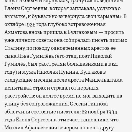
к Булгаковым и вернулась, тронутая поведением
Елены Сергеевны, которая заплакала, услыхав о
высылке, и буквально вывернула свои карманы». В
октябре 1935 года глубоко встревоженная
Ахматова вновь пришла к Булгаковым — просить
уже личного совета: она собиралась писать письмо
Сталину по поводу одновременных арестов ее
сына Льва Гумилёва (его отец, поэт Николай
Гумилёв, был расстрелян большевиками в 1921
году) и мужа Николая Пунина. Булгаков в
следующие месяцы после ареста Мандельштама
испытывал страх и страдал от нервных
расстройств: он долгое время не мог выходить на
улицу без сопровождения. Сессии гипноза
облегчили состояние писателя: 22 ноября 1934
года Елена Сергеевна отмечает в дневнике, что
Михаил Афанасьевич вечером пошел к другу