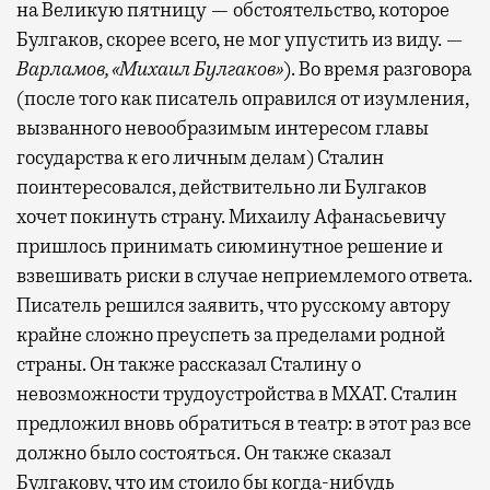
на Великую пятницу — обстоятельство, которое
Булгаков, скорее всего, не мог упустить из виду.
—
Варламов, «Михаил Булгаков»
). Во время разговора
(после того как писатель оправился от изумления,
вызванного невообразимым интересом главы
государства к его личным делам) Сталин
поинтересовался, действительно ли Булгаков
хочет покинуть страну. Михаилу Афанасьевичу
пришлось принимать сиюминутное решение и
взвешивать риски в случае неприемлемого ответа.
Писатель решился заявить, что русскому автору
крайне сложно преуспеть за пределами родной
страны. Он также рассказал Сталину о
невозможности трудоустройства в МХАТ. Сталин
предложил вновь обратиться в театр: в этот раз все
должно было состояться. Он также сказал
Булгакову, что им стоило бы когда-нибудь