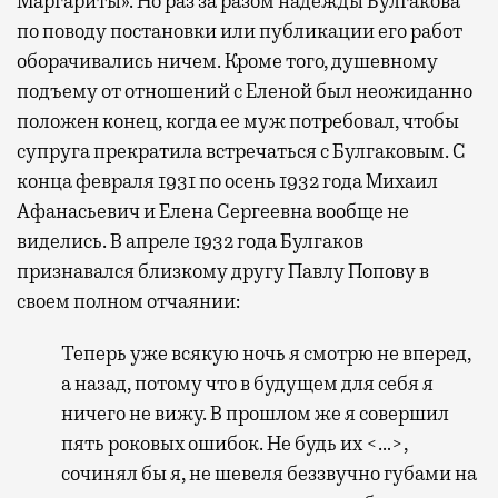
Маргариты». Но раз за разом надежды Булгакова
по поводу постановки или публикации его работ
оборачивались ничем. Кроме того, душевному
подъему от отношений с Еленой был неожиданно
положен конец, когда ее муж потребовал, чтобы
супруга прекратила встречаться с Булгаковым. С
конца февраля 1931 по осень 1932 года Михаил
Афанасьевич и Елена Сергеевна вообще не
виделись. В апреле 1932 года Булгаков
признавался близкому другу Павлу Попову в
своем полном отчаянии:
Теперь уже всякую ночь я смотрю не вперед,
а назад, потому что в будущем для себя я
ничего не вижу. В прошлом же я совершил
пять роковых ошибок. Не будь их <…>,
сочинял бы я, не шевеля беззвучно губами на