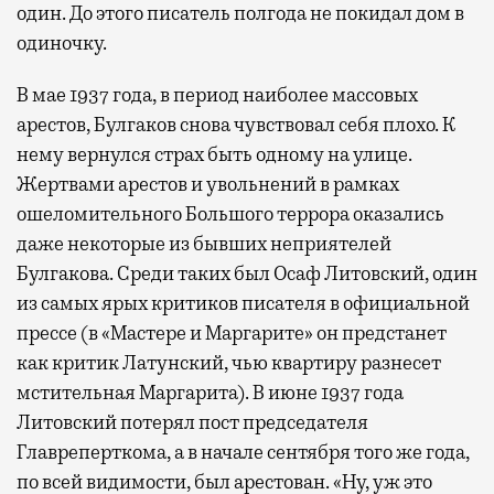
один. До этого писатель полгода не покидал дом в
одиночку.
В мае 1937 года, в период наиболее массовых
арестов, Булгаков снова чувствовал себя плохо. К
нему вернулся страх быть одному на улице.
Жертвами арестов и увольнений в рамках
ошеломительного Большого террора оказались
даже некоторые из бывших неприятелей
Булгакова. Среди таких был Осаф Литовский, один
из самых ярых критиков писателя в официальной
прессе (в «Мастере и Маргарите» он предстанет
как критик Латунский, чью квартиру разнесет
мстительная Маргарита). В июне 1937 года
Литовский потерял пост председателя
Главреперткома, а в начале сентября того же года,
по всей видимости, был арестован. «Ну, уж это