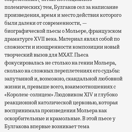
полемических) тем, Булгаков сел за написание
произведения, время и место действия которого
были далеки от современности, —
биографической пьесы о Мольере, французском
драматурге XVII века. Материал являл собой по
сложности и изощренности композиции новый
творческий вызов для МХАТ. Пьеса
фокусировалась не столько на гении Мольера,
сколько на сложных переплетениях его судьбы:
запутанной и, возможно, скандальной любовной
жизни и, превыше всего, взаимоотношениях с
«Королем-солнцем» Людовиком XIV и глубоко
реакционной католической церковью, которая
воспринимала произведения Мольера как
оскорбительные и крамольные. В этой пьесе у
Булгакова впервые возникает тема