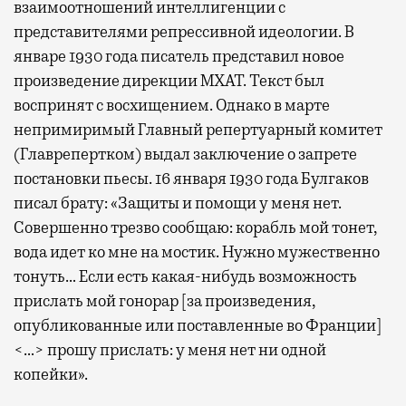
взаимоотношений интеллигенции с
представителями репрессивной идеологии. В
январе 1930 года писатель представил новое
произведение дирекции МХАТ. Текст был
воспринят с восхищением. Однако в марте
непримиримый Главный репертуарный комитет
(Главрепертком) выдал заключение о запрете
постановки пьесы. 16 января 1930 года Булгаков
писал брату: «Защиты и помощи у меня нет.
Совершенно трезво сообщаю: корабль мой тонет,
вода идет ко мне на мостик. Нужно мужественно
тонуть… Если есть какая-нибудь возможность
прислать мой гонорар [за произведения,
опубликованные или поставленные во Франции]
<…> прошу прислать: у меня нет ни одной
копейки».