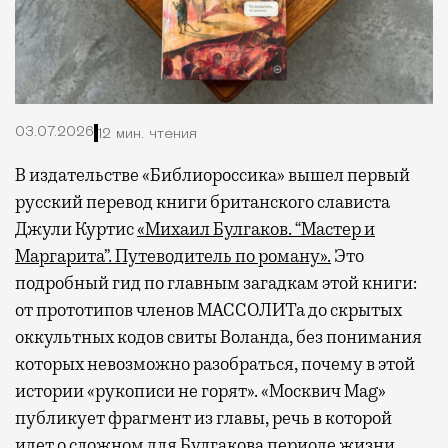
03.07.2026
12 мин. чтения
В издательстве «Библиороссика» вышел первый
русский перевод книги британского слависта
Джули Куртис
«Михаил Булгаков. “Мастер и
Маргарита”. Путеводитель по роману».
Это
подробный гид по главным загадкам этой книги:
от прототипов членов МАССОЛИТа до скрытых
оккультных кодов свиты Воланда, без понимания
которых невозможно разобраться, почему в этой
истории «рукописи не горят». «Москвич Mag»
публикует фрагмент из главы, речь в которой
идет о сложном для Булгакова периоде жизни,