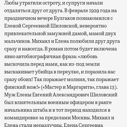
Любы утратили остроту, и супруги начали
отдаляться друг от друга. В феврале 1929 года на
праздничном вечере Булгаков познакомился с
Еленой Сергеевной Шиловской, невероятно
привлекательной замужней дамой, мамой двух
мальчиков. Михаил и Елена полюбили друг друга
сразу и навсегда. В роман потом будет включена
явно автобиографичная фраза: «любовь
выскочила перед нами, как из-под земли
выскакивает убийца в переулке, и поразила нас
сразу обоих! Так поражает молния, так поражает
финский нож!» («Мастер и Маргарита», глава 13).
Муж Елены Евгений Александрович Шиловский
был влиятельным военным офицером в ранге
начальника штаба и в тот период находился в
командировке за пределами Москвы. Михаил и
Елена стали неразлучны. Елена Сергеевна