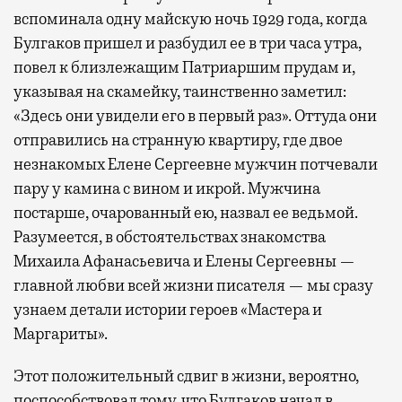
вспоминала одну майскую ночь 1929 года, когда
Булгаков пришел и разбудил ее в три часа утра,
повел к близлежащим Патриаршим прудам и,
указывая на скамейку, таинственно заметил:
«Здесь они увидели его в первый раз». Оттуда они
отправились на странную квартиру, где двое
незнакомых Елене Сергеевне мужчин потчевали
пару у камина с вином и икрой. Мужчина
постарше, очарованный ею, назвал ее ведьмой.
Разумеется, в обстоятельствах знакомства
Михаила Афанасьевича и Елены Сергеевны —
главной любви всей жизни писателя — мы сразу
узнаем детали истории героев «Мастера и
Маргариты».
Этот положительный сдвиг в жизни, вероятно,
поспособствовал тому, что Булгаков начал в