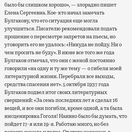
было бы слишком хорошо», — злорадно пишет
Елена Сергеевна. Кое-кто начал замечать
Булгакову, что его ситуация еще могла
улучшиться. Писателю рекомендовали подать
прошение о пересмотре запретов на пьесы, но
уговорить его не удалось: «Никуда не пойду. Ни о
чем просить не буду». В июне все того же года
Булгаков отмечал, что они с женой постоянно
говорили «на одну и ту же тему — о гибели моей
литературной жизни. Перебрали все выходы,
средства спасения нет». 5 октября 1937 года
Булгаков подвел итог своих литературных
свершений: «За семь последних лет я сделал 16
вещей, и все они погибли, кроме одной, а та была
инсценировка Гоголя! Наивно было бы думать, что
пойдет 17-я или 19-я. Работаю много, но без
всякого смысла и толка. От этого нахожусь в