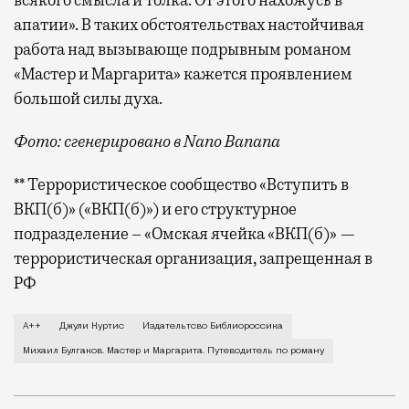
апатии». В таких обстоятельствах настойчивая
работа над вызывающе подрывным романом
«Мастер и Маргарита» кажется проявлением
большой силы духа.
Фото: сгенерировано в Nano Banana
** Террористическое сообщество «Вступить в
ВКП(б)» («ВКП(б)») и его структурное
подразделение – «Омская ячейка «ВКП(б)» —
террористическая организация, запрещенная в
РФ
В издательстве «Библиороссика
А++
Джули Куртис
Издательтсво Библиороссика
Михаил Булгаков. Мастер и Маргарита. Путеводитель по роману