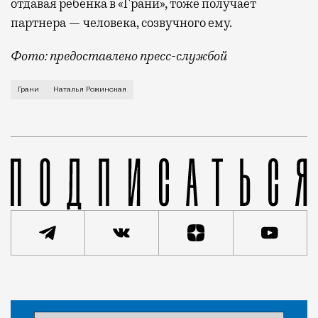
отдавая ребенка в «Грани», тоже получает
партнера — человека, созвучного ему.
Фото: предоставлено пресс-службой
Проекту «Грани» исполняется двадцать лет. За это 
Грани
Наталья Рожинская
Статья
Игорь Шулинский
Люди