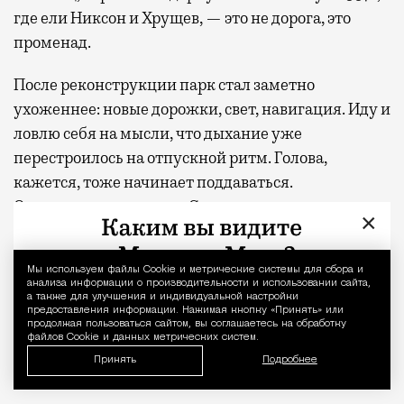
где ели Никсон и Хрущев, — это не дорога, это
променад.
После реконструкции парк стал заметно
ухоженнее: новые дорожки, свет, навигация. Иду и
ловлю себя на мысли, что дыхание уже
перестроилось на отпускной ритм. Голова,
кажется, тоже начинает поддаваться.
Окончательно сдаюсь в Сиреневом саду посреди
×
скульптур и беседок-ротонд, которые создают
неподдельное впечатление южного города.
Мы используем файлы Сookie и метрические системы для сбора и
Уведомление 
анализа информации о производительности и использовании сайта,
а также для улучшения и индивидуальной настройки
Лазурь и липы
предоставления информации. Нажимая кнопку «Принять» или
продолжая пользоваться сайтом, вы соглашаетесь на обработку
файлов Cookie и данных метрических систем.
— Да ну этот Бодрум! Цены космос, и там одни
Принять
Подробнее
наши.