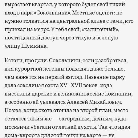
вырастает квартал, у которого будет свой тихий
вход в парк «Сокольники». Местные оценят: не
нужно толкаться на центральной аллее с теми, кто
приехал на метро. У тебя свой, «калиточный»,
почти дачный доступ через тихую и зеленую
улицу Шумкина.
Кстати, про дачи. Сокольники, если разобраться,
для курортной легенды подходят даже больше,
чем кажется на первый взгляд. Название парку
дала соколиная охота XV−XVII веков: сюда
выезжали царские и великокняжеские компании,
а особенно ей увлекался Алексей Михайлович.
Позже, когда охота отошла на второй план, место
осталось таким же — загородным, дачным, куда
москвичи убегали от летней духоты. Так что идея
дома-курорта для этой точки на карте — не