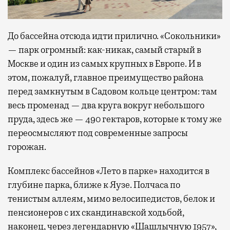
До бассейна отсюда идти прилично. «Сокольники»
— парк огромный: как-никак, самый старый в
Москве и один из самых крупных в Европе. И в
этом, пожалуй, главное преимущество района
перед замкнутым в Садовом кольце центром: там
весь променад — два круга вокруг небольшого
пруда, здесь же — 490 гектаров, которые к тому же
переосмысляют под современные запросы
горожан.
Комплекс бассейнов «Лето в парке» находится в
глубине парка, ближе к Яузе. Полчаса по
тенистым аллеям, мимо велосипедистов, белок и
пенсионеров с их скандинавской ходьбой,
наконец, через легендарную «Шашлычную 1957»,