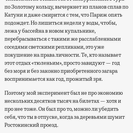
по Золотому кольцу, вычеркнет из планов сплав по
Катуни и даже смирится с тем, что Париж опять
подождет. Но лишиться недели у воды, чтобы,
лежа у бассейна в новом купальнике,
перебрасываться с такими же расслабленными
соседями светскими репликами, это уже
покушение на права личности. Те, кто называет
этот отдых «тюленьим», просто завидуют — год
без моря и без законно приобретенного загара
воспринимается как год, прожитый зря.
Поэтому мой эксперимент был не про экономию
нескольких десятков тысяч на билетах — хотя и
про нее тоже. Он был про то, можно ли убедить
себя, что ты в отпуске, когда за деревьями шумит
Ростокинский проезд.