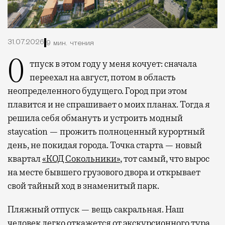
31.07.2026
9 мин. чтения
Отпуск в этом году у меня кочует: сначала
переехал на август, потом в область
неопределенного будущего. Город при этом
плавится и не спрашивает о моих планах. Тогда я
решила себя обмануть и устроить модный
staycation — прожить полноценный курортный
день, не покидая города. Точка старта — новый
квартал
«КОД Сокольники»
, тот самый, что вырос
на месте бывшего грузового двора и открывает
свой тайный ход в знаменитый парк.
Пляжный отпуск — вещь сакральная. Наш
человек легко откажется от экскурсионного тура