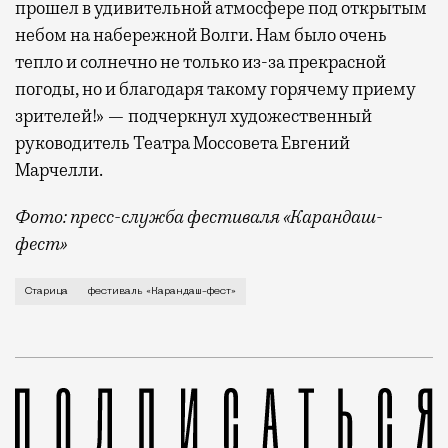
прошел в удивительной атмосфере под открытым
небом на набережной Волги. Нам было очень
тепло и солнечно не только из-за прекрасной
погоды, но и благодаря такому горячему приему
зрителей!» — подчеркнул художественный
руководитель Театра Моссовета Евгений
Марчелли.
Фото: пресс-служба фестиваля «Карандаш-
фест»
В минувший уикенд маленькая Старица в Тверской об
Старица
фестиваль «Карандаш-фест»