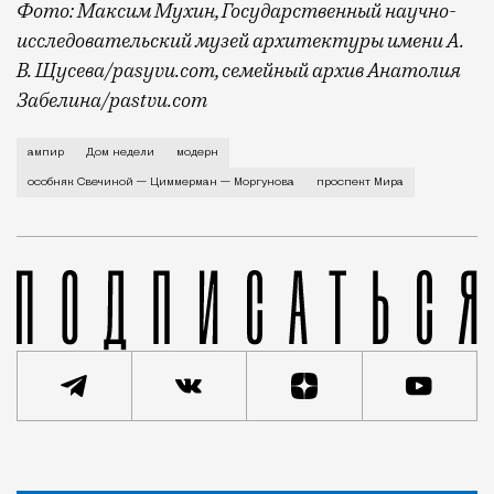
Фото: Максим Мухин, Государственный научно-
исследовательский музей архитектуры имени А.
В. Щусева/pasyvu.com, семейный архив Анатолия
Забелина/pastvu.com
История каменного строения в Мещанской слободе —
ампир
Дом недели
модерн
особняк Свечиной — Циммерман — Моргунова
проспект Мира
Статья
Евгения Гершкович