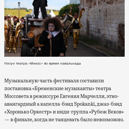
Клоун театра «Микос» во время кавалькады
Музыкальную часть фестиваля составили
постановка «Бременские музыканты» театра
Моссовета в режиссуре Евгения Марчелли, этно-
авангардный а капелла-бэнд Spokanki, джаз-бэнд
«Хоронько Оркестр» и инди-группа «Рубеж Веков»
— в финале, когда не танцевать было невозможно.