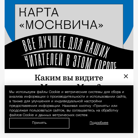
Город
×
Мы используем файлы Сookie и метрические системы для сбора и
Уведомление 
анализа информации о производительности и использовании сайта,
а также для улучшения и индивидуальной настройки
предоставления информации. Нажимая кнопку «Принять» или
продолжая пользоваться сайтом, вы соглашаетесь на обработку
файлов Cookie и данных метрических систем.
Принять
Подробнее