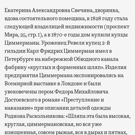
Екатерина Александровна Свечина, дворянка,
вдова состоятельного помещика, в 1828 году стала
следующей владелицей недвижимости (проспект
Мира, 25, стр. 1), а в 1870-е годы дом купили купцы
Циммерманы. Уроженец Ревеля купец 2-й
гильдии Карл Фридрих Циммерман имел в
Петербурге на набережной Обводного канала
фабрику «круглых и форменных шляп». Изделия
предприятия Циммермана экспонировались на
Всемирной выставке в Лондоне и были
увековечены пером Федора Михайловича
Достоевского в романе «Преступление и
наказание» при описании деталей одежды
Родиона Раскольникова: «Шляпа эта была высокая,
круглая, циммермановская, но вся уже
изношенная, совсем рыжая, вся в дырах и пятнах,