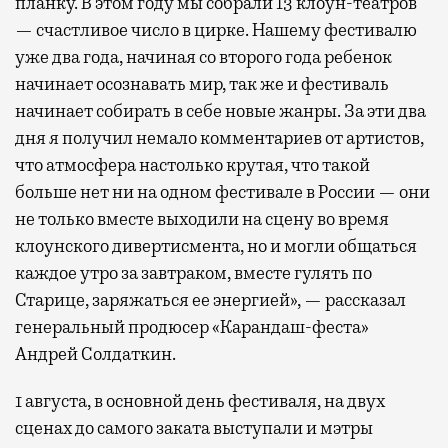
планку. В этом году мы собрали 13 клоун-театров
— счастливое число в цирке. Нашему фестивалю
уже два года, начиная со второго года ребенок
начинает осознавать мир, так же и фестиваль
начинает собирать в себе новые жанры. За эти два
дня я получил немало комментариев от артистов,
что атмосфера настолько крутая, что такой
больше нет ни на одном фестивале в России — они
не только вместе выходили на сцену во время
клоунского дивертисмента, но и могли общаться
каждое утро за завтраком, вместе гулять по
Старице, заряжаться ее энергией», — рассказал
генеральный продюсер «Карандаш-феста»
Андрей Солдаткин.
1 августа, в основной день фестиваля, на двух
сценах до самого заката выступали и мэтры