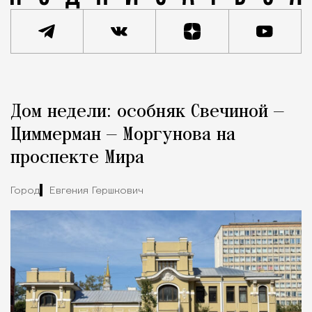
Реклама
Редакция Москвич Mag
Дом недели: особняк Свечиной —
Город
Циммерман — Моргунова на
проспекте Мира
Город
Евгения Гершкович