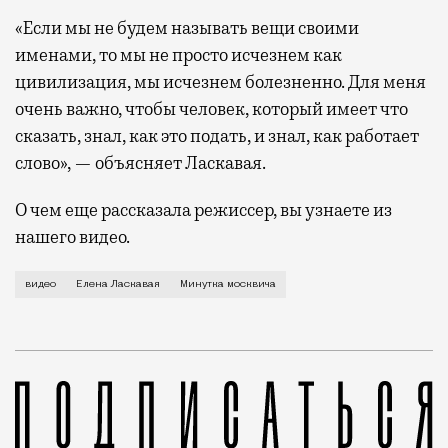
«Если мы не будем называть вещи своими
именами, то мы не просто исчезнем как
цивилизация, мы исчезнем болезненно. Для меня
очень важно, чтобы человек, который имеет что
сказать, знал, как это подать, и знал, как работает
слово», — объясняет Ласкавая.
О чем еще рассказала режиссер, вы узнаете из
нашего видео.
В нашей видеорубрике писатели, режиссеры, художник
видео
Елена Ласкавая
Минутка москвича