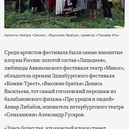
Артисты театра «Около», «Высокие братья», оркестр «Пакава Ить»
Среди артистов фестиваля были самые именитые
клоуны России: золотой состав «Лицедеев»,
любимцы Авиньонского фестиваля театр «Микос»,
обладатель премии Эдинбургского фестиваля
«Комик-Трест», «Высокие братья» Дениса
Васильева, тот самый гоголевский персонаж из
балабановского фильма «Про уродов и людей»
Анвар Либабов, основатель петербургского театра
«Семьянюки» Александр Гусаров.
«Здесь будет так, что каждый клоун станет