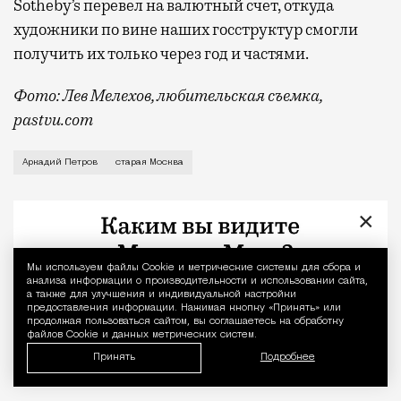
Sotheby’s перевел на валютный счет, откуда
художники по вине наших госструктур смогли
получить их только через год и частями.
Фото: Лев Мелехов, любительская съемка,
pastvu.com
О своей мастерской в Сивцевом Вражке
Аркадий Петров
старая Москва
×
Мы используем файлы Сookie и метрические системы для сбора и
Уведомление 
анализа информации о производительности и использовании сайта,
а также для улучшения и индивидуальной настройки
предоставления информации. Нажимая кнопку «Принять» или
продолжая пользоваться сайтом, вы соглашаетесь на обработку
файлов Cookie и данных метрических систем.
Принять
Подробнее