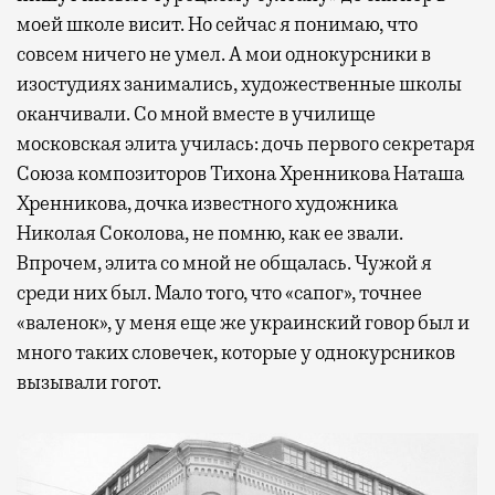
моей школе висит. Но сейчас я понимаю, что
совсем ничего не умел. А мои однокурсники в
изостудиях занимались, художественные школы
оканчивали. Со мной вместе в училище
московская элита училась: дочь первого секретаря
Союза композиторов Тихона Хренникова Наташа
Хренникова, дочка известного художника
Николая Соколова, не помню, как ее звали.
Впрочем, элита со мной не общалась. Чужой я
среди них был. Мало того, что «сапог», точнее
«валенок», у меня еще же украинский говор был и
много таких словечек, которые у однокурсников
вызывали гогот.