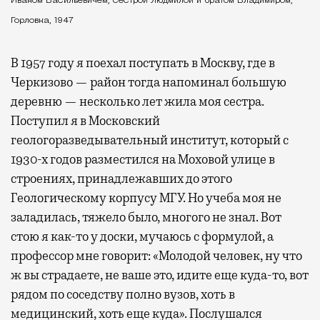
Иваном Васильевичем, сестрой Людмилой и братом Владимиром,
Горловка, 1947
В 1957 году я поехал поступать в Москву, где в
Черкизово — район тогда напоминал большую
деревню — несколько лет жила моя сестра.
Поступил я в Московский
геологоразведывательный институт, который с
1930-х годов разместился на Моховой улице в
строениях, принадлежавших до этого
Геологическому корпусу МГУ. Но учеба моя не
заладилась, тяжело было, многого не знал. Вот
стою я как-то у доски, мучаюсь с формулой, а
профессор мне говорит: «Молодой человек, ну что
ж вы страдаете, не ваше это, идите еще куда-то, вот
рядом по соседству полно вузов, хоть в
медицинский, хоть еще куда». Послушался