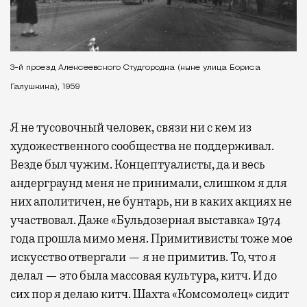
3-й проезд Алексеевского Студгородка (ныне улица Бориса
Галушкина), 1959
Я не тусовочный человек, связи ни с кем из
художественного сообщества не поддерживал.
Везде был чужим. Концептуалисты, да и весь
андерграунд меня не принимали, слишком я для
них аполитичен, не бунтарь, ни в каких акциях не
участвовал. Даже «Бульдозерная выставка» 1974
года прошла мимо меня. Примитивисты тоже мое
искусство отвергали — я не примитив. То, что я
делал — это была массовая культура, китч. И до
сих пор я делаю китч. Шахта «Комсомолец» сидит