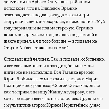
депутатом на Арбате. Он, узнав в районном
исполкоме, что на Сивцевом Вражке
освобождается подвал, откуда съехали три
старушки, как-то договорился, и помещение в 1972
году передали мне под мастерскую. Странно
жизнь повернулась: отец полвека под землей в
шахте провел, а я и того больше — в подвале на
Старом Арбате, тоже под землей.
Я подвальный человек. Там, в подвале, собственно,
я все свои выставки и проводил, больше меня
нигде же не выставляли. Вся Таганка времен
Юрия Любимова ко мне ходила, актриса Мария
Полицеймако, режиссер Сергей Соловьев, он же
как-то привел певицу Жанну Агузарову, я все
хотел ее нарисовать, но не сложилось. Дружил я и
с мультипликатором Юрием Норштейном, у нас