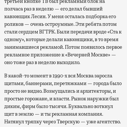
третьей кнопке ТВ был рекламный блок на
полчаса раз в неделю — его делал бывший
кавээнщик Лесин. У меня осталась подборка его
роликов — очень остроумные. Эти ребята потом
стали сердцем ВГТРК. Были передачи вроде «Ста к
одному», которые делали кавээнщики, в то время
занимавшиеся рекламой. Потом появилось первое
рекламное приложение к «Вечерней Москве» —
оно тоже раз в неделю выходило.
В какой-то момент в 1990-х вся Москва заросла
щитами, баннерами, перетяжками — города было
просто не видно. Возмущались и архитекторы, и
простые горожане, и власти. Рынок наружки был
диким, фирм было тысячи. Буквально воткнул
щит в землю — и ты рекламная компания.
Натянул тряпку через Тверскую — уже агентство.