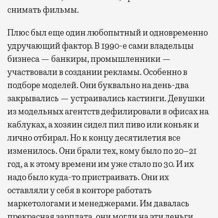
снимать фильмы.
Плюс был еще один любопытный и одновременно
удручающий фактор. В 1990-е сами владельцы
бизнеса — банкиры, промышленники —
участвовали в создании рекламы. Особенно в
подборе моделей. Они буквально на день-два
закрывались — устраивались кастинги. Девушки
из модельных агентств дефилировали в офисах на
каблуках, а хозяин сидел пил пиво или коньяк и
лично отбирал. Но к концу десятилетия все
изменилось. Они брали тех, кому было по 20–21
год, а к этому времени им уже стало по 30. И их
надо было куда-то пристраивать. Они их
оставляли у себя в конторе работать
маркетологами и менеджерами. Им давалась
прекрасная зарплата, они могли на эти деньги