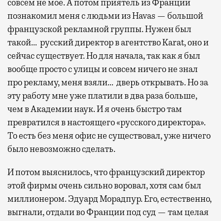
совсем не мое. А потом приятель из Франции
познакомил меня с людьми из Havas — большой
французской рекламной группы. Нужен был
такой… русский директор в агентство Karat, оно и
сейчас существует. Но для начала, так как я был
вообще просто с улицы и совсем ничего не знал
про рекламу, меня взяли… дверь открывать. Но за
эту работу мне уже платили в два раза больше,
чем в Академии наук. И я очень быстро там
превратился в настоящего «русского директора».
То есть без меня офис не существовал, уже ничего
было невозможно сделать.
И потом выяснилось, что французский директор
этой фирмы очень сильно воровал, хотя сам был
миллионером. Эдуард Морадпур. Его, естественно,
выгнали, отдали во Франции под суд — там целая