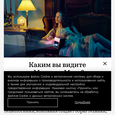
×
Таким образом, рекламная кампания
Мы используем файлы Сookie и метрические системы для сбора и
Уведомление 
анализа информации о производительности и использовании сайта,
«Технопарка» показывает, что коммуникация
а также для улучшения и индивидуальной настройки
предоставления информации. Нажимая кнопку «Принять» или
бренда может выходить далеко за пределы
продолжая пользоваться сайтом, вы соглашаетесь на обработку
демонстрации товаров. Используя контраст
файлов Cookie и данных метрических систем.
Принять
Подробнее
между историческим наследием и современными
технологиями, компания создает образ техники,