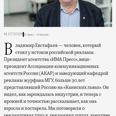
14.07.2025
9 мин. чтения
Владимир Евстафьев — человек, который
стоял у истоков российской рекламы.
Президент агентства «ИМА Пресс», вице-
президент Ассоциации коммуникационных
агентств России (АКАР) и заведующий кафедрой
рекламы журфака МГУ, больше 30 лет
представлявший Россию на «Каннских львах». Он
видел, как зарождалась индустрия, и теперь с
иронией и точностью рассказывает, как она
взросла и постарела. Мы поговорили о
рекламщиках 1990-х, рекламных щитах, креативе