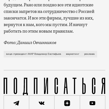
будущем. Рано или поздно все эти идиотские
списки запретов на сотрудничество с Россией
закончатся. И все эти фирмы, лучшие из них,
вернутся к нам, кого мы пустим. И начнут
работать по этим новым правилам.
Фото: Даниил Овчинников
Владимир Евстафьев — человек, который стоял 
вице-президент АКАР Владимир Евстафьев
маркетинг
реклама