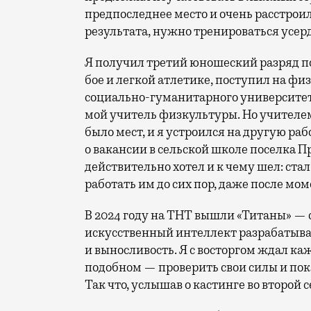
предпоследнее место и очень расстроил
результата, нужно тренироваться усерд
Я получил третий юношеский разряд п
бое и легкой атлетике, поступил на ф
социально-гуманитарного университета
мой учитель физкультуры. Но учителем с
было мест, и я устроился на другую раб
о вакансии в сельской школе поселка Пр
действительно хотел и к чему шел: ст
работать им до сих пор, даже после мом
В 2024 году на ТНТ вышли «Титаны» — 
искусственный интеллект разрабатывае
и выносливость. Я с восторгом ждал ка
подобном — проверить свои силы и пок
Так что, услышав о кастинге во второй с