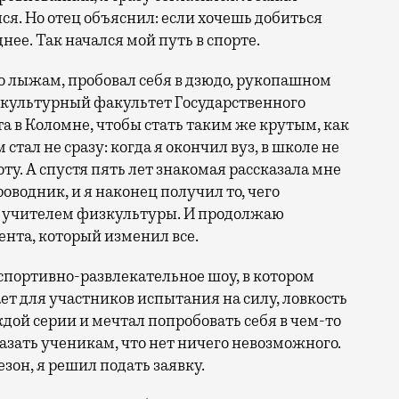
ся. Но отец объяснил: если хочешь добиться
нее. Так начался мой путь в спорте.
о лыжам, пробовал себя в дзюдо, рукопашном
изкультурный факультет Государственного
 в Коломне, чтобы стать таким же крутым, как
тал не сразу: когда я окончил вуз, в школе не
оту. А спустя пять лет знакомая рассказала мне
оводник, и я наконец получил то, чего
ал учителем физкультуры. И продолжаю
ента, который изменил все.
спортивно-развлекательное шоу, в котором
т для участников испытания на силу, ловкость
ждой серии и мечтал попробовать себя в чем-то
азать ученикам, что нет ничего невозможного.
езон, я решил подать заявку.