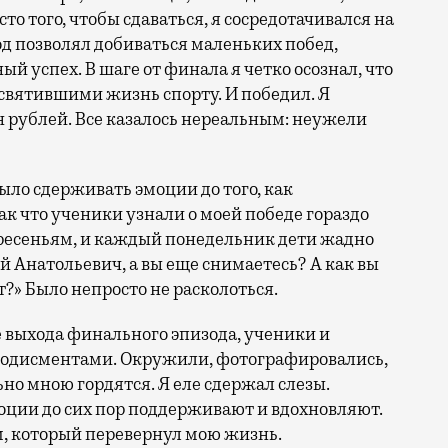
то того, чтобы сдаваться, я сосредотачивался на
од позволял добиваться маленьких побед,
й успех. В шаге от финала я четко осознал, что
святившими жизнь спорту. И победил. Я
лн рублей. Все казалось нереальным: неужели
ыло сдерживать эмоции до того, как
к что ученики узнали о моей победе гораздо
кресеньям, и каждый понедельник дети жадно
й Анатольевич, а вы еще снимаетесь? А как вы
т?» Было непросто не расколоться.
е выхода финального эпизода, ученики и
лодисментами. Окружили, фотографировались,
ьно мною гордятся. Я еле сдержал слезы.
оции до сих пор поддерживают и вдохновляют.
м, который перевернул мою жизнь.