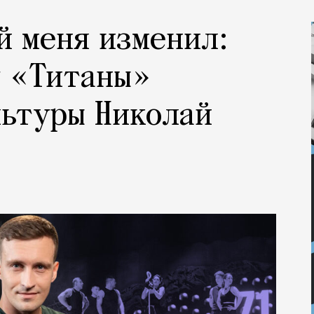
й меня изменил:
у «Титаны»
льтуры Николай