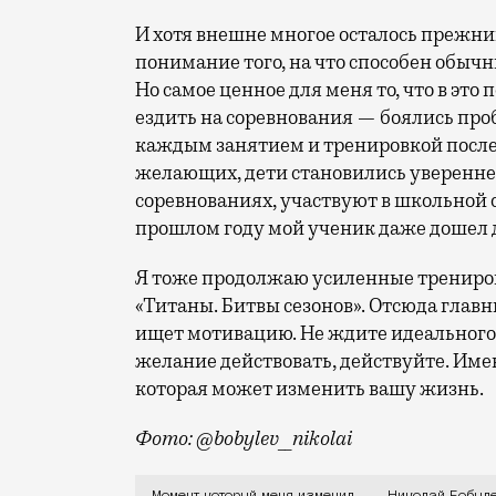
И хотя внешне многое осталось прежни
понимание того, на что способен обычн
Но самое ценное для меня то, что в это
ездить на соревнования — боялись проб
каждым занятием и тренировкой после 
желающих, дети становились увереннее
соревнованиях, участвуют в школьной 
прошлом году мой ученик даже дошел д
Я тоже продолжаю усиленные тренировк
«Титаны. Битвы сезонов». Отсюда главны
ищет мотивацию. Не ждите идеального
желание действовать, действуйте. Име
которая может изменить вашу жизнь.
Фото: @bobylev__nikolai
Я родился в поселке Биорки недалеко о