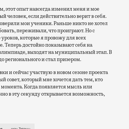
м, этот опыт навсегда изменил меня и мое
ый человек, если действительно верит в себя.
 поверили мои ученики. Раньше никто не хотел
овать, переживали, что проиграют. Но с
уроков, которые я провожу для всех
. Теперь достойно показывают себя на
олимпиаде, выходят на муниципальный этап. В
о регионального и стал призером.
и и сейчас участвую в новом сезоне проекта
й совет, который мне хочется дать тем, кто
 момента. Когда появляется мысль или
нно в эту секунду открывается возможность,
т Коломны в простой многодетной семье: у меня пять 