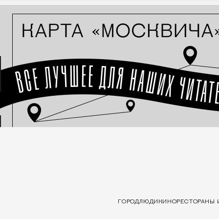
ГОРОД
ЛЮДИ
КИНО
РЕСТОРАНЫ 