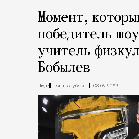
Момент, которы
победитель шо
учитель физку
Бобылев
Люди
Тоня Голубева
03.02.2026