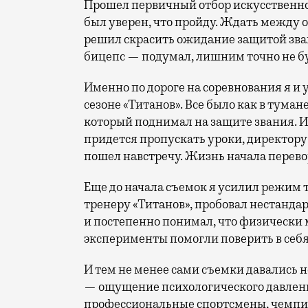
Прошел первичный отбор искусственног
был уверен, что пройду. Ждать между 
решил скрасить ожидание защитой зван
бицепс — подумал, лишним точно не бу
Именно по дороге на соревнования я и 
сезоне «Титанов». Все было как в туман
который поднимал на защите звания. И 
придется пропускать уроки, директору 
пошел навстречу. Жизнь начала перево
Еще до начала съемок я усилил режим т
тренеру «Титанов», пробовал нестанд
и постепенно понимал, что физически 
эксперименты помогли поверить в себя
И тем не менее сами съемки давались не
— ощущение психологического давлени
профессиональные спортсмены, чемпион