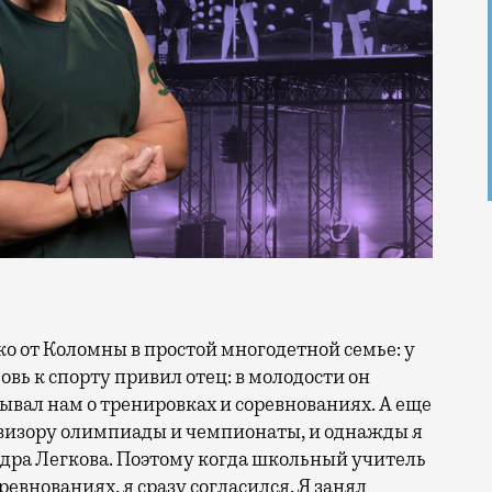
овь к спорту привил отец: в молодости он
зывал нам о тренировках и соревнованиях. А еще
евизору олимпиады и чемпионаты, и однажды я
ра Легкова. Поэтому когда школьный учитель
внованиях, я сразу согласился. Я занял