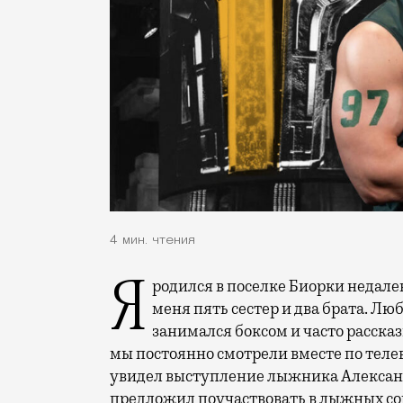
4 мин. чтения
Я родился в поселке Биорки недалеко от Коломны в простой многодетной семье: у
меня пять сестер и два брата. Люб
занимался боксом и часто расска
мы постоянно смотрели вместе по тел
увидел выступление лыжника Александ
предложил поучаствовать в лыжных соре