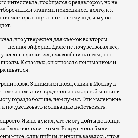
о интеллекта, пообщался с редактором, но не
отборочными этапами приходилось долго, и я
ия мастера спорта по строгому подъему на
дет.
узнал, что утвержден для съемок во втором
е — полная эйфория. Даже не почувствовал вес,
ужасно переживал, как сообщить о том, что
школы. К счастью, он отнесся с пониманием и
рачиваться.
ренировок. Занимался дома, ездил в Москву к
артные испытания вроде тяги пожарной машины
могу гораздо больше, чем думал. Эти маленькие
 и почувствовать мотивацию действовать.
просто. Я и не думал, что смогу дойти до конца
я было очень сильным. Вокруг меня были
ы мира, олимпийцы, и иногда казалось, что я