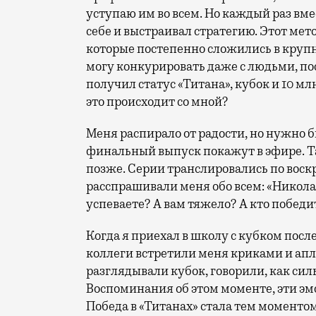
уступаю им во всем. Но каждый раз вмес
себе и выстраивал стратегию. Этот мет
которые постепенно сложились в крупны
могу конкурировать даже с людьми, по
получил статус «Титана», кубок и 10 м
это происходит со мной?
Меня распирало от радости, но нужно б
финальный выпуск покажут в эфире. Та
позже. Серии транслировались по вос
расспрашивали меня обо всем: «Никола
успеваете? А вам тяжело? А кто победи
Когда я приехал в школу с кубком посл
коллеги встретили меня криками и ап
разглядывали кубок, говорили, как сил
Воспоминания об этом моменте, эти эм
Победа в «Титанах» стала тем моменто