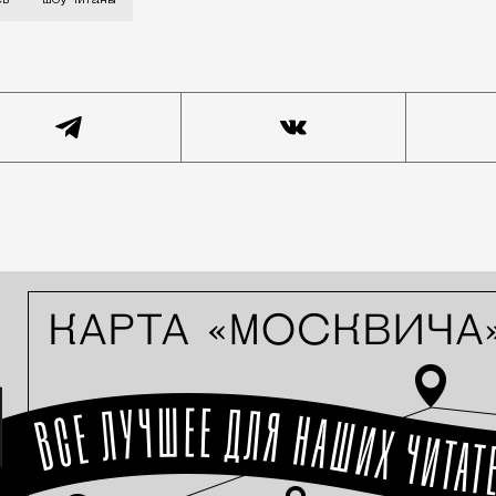
ев
шоу Титаны