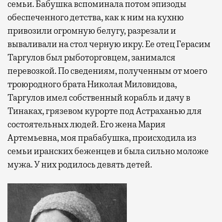
семьи. Бабушка вспоминала потом эпизоды
обеспеченного детства, как к ним на кухню
привозили огромную белугу, разрезали и
вываливали на стол черную икру. Ее отец Герасим
Таргулов был рыботорговцем, занимался
перевозкой. По сведениям, полученным от моего
троюродного брата Николая Миловидова,
Таргулов имел собственный корабль и дачу в
Тинаках, грязевом курорте под Астраханью для
состоятельных людей. Его жена Мария
Артемьевна, моя прабабушка, происходила из
семьи иранских беженцев и была сильно моложе
мужа. У них родилось девять детей.