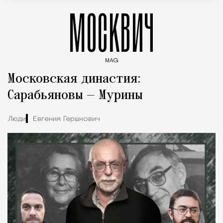
МОСКВИЧ
MAG
Введите ключевые слова для поиска статей
Московская династия:
Сарабьяновы — Мурины
Люди
Евгения Гершкович