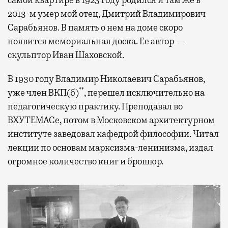
2013-м умер мой отец, Дмитрий Владимирович
Сарабьянов. В память о нем на доме скоро
появится мемориальная доска. Ее автор —
скульптор Иван Шаховской.
В 1930 году Владимир Николаевич Сарабьянов,
**
уже член ВКП(б)
, перешел исключительно на
педагогическую практику. Преподавал во
ВХУТЕМАСе, потом в Московском архитектурном
институте заведовал кафедрой философии. Читал
лекции по основам марксизма-ленинизма, издал
огромное количество книг и брошюр.