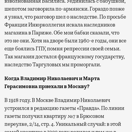
взволнованная Василиса. Уединилась с бабушкой,
шепотом заговорила по-армянски. Гораздо позже
я узнал, что разговор шел о наследстве. По просьбе
Франции Инюрколлегия искала наследников
магазина в Париже. Обе мои бабки сказали, что
это не они. Хотя на дворе были 1960-е годы, они все
еще боялись ГПУ, помня репрессии своей семьи.
Так магазин достался французскому государству,
наследство Таргуловых мы проморгали.
Когда Владимир Николаевич и Марта
Герасимовна приехали в Москву?
В 1918 году. В Москве Владимир Николаевич
устроился в редакцию газеты «Правда». По линии
газеты получил квартиру №7 в Брюсовом
переулке, 2/14, стр. 4. Уникальный случай: в этой
самой квартире в 1923 году родился и там же в