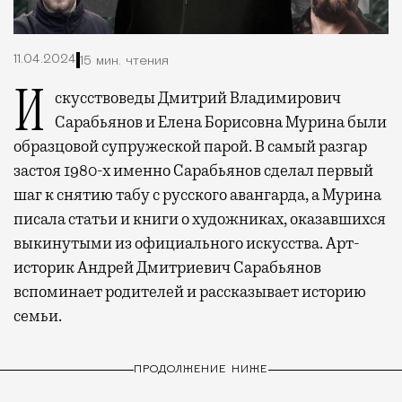
11.04.2024
15 мин. чтения
Искусствоведы Дмитрий Владимирович
Сарабьянов и Елена Борисовна Мурина были
образцовой супружеской парой. В самый разгар
застоя 1980-х именно Сарабьянов сделал первый
шаг к снятию табу с русского авангарда, а Мурина
писала статьи и книги о художниках, оказавшихся
выкинутыми из официального искусства. Арт-
историк Андрей Дмитриевич Сарабьянов
вспоминает родителей и рассказывает историю
семьи.
ПРОДОЛЖЕНИЕ НИЖЕ