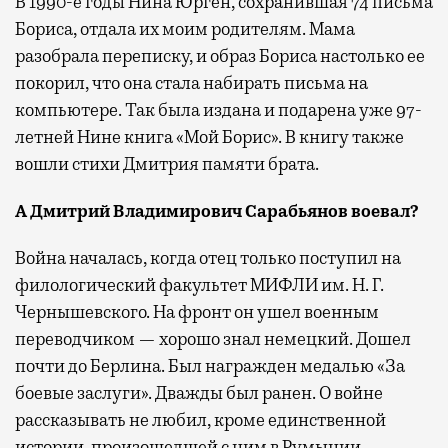
В 1990-е годы Нина Юрген, сохранившая 74 письма
Бориса, отдала их моим родителям. Мама
разобрала переписку, и образ Бориса настолько ее
покорил, что она стала набирать письма на
компьютере. Так была издана и подарена уже 97-
летней Нине книга «Мой Борис». В книгу также
вошли стихи Дмитрия памяти брата.
А Дмитрий Владимирович Сарабьянов воевал?
Война началась, когда отец только поступил на
филологический факультет МИФЛИ им. Н. Г.
Чернышевского. На фронт он ушел военным
переводчиком — хорошо знал немецкий. Дошел
почти до Берлина. Был награжден медалью «За
боевые заслуги». Дважды был ранен. О войне
рассказывать не любил, кроме единственной
истории, произошедшей с ним в Румынии.