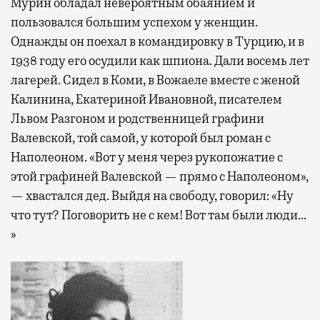
Мурин обладал невероятным обаянием и
пользовался большим успехом у женщин.
Однажды он поехал в командировку в Турцию, и в
1938 году его осудили как шпиона. Дали восемь лет
лагерей. Сидел в Коми, в Вожаеле вместе с женой
Калинина, Екатериной Ивановной, писателем
Львом Разгоном и родственницей графини
Валевской, той самой, у которой был роман с
Наполеоном. «Вот у меня через рукопожатие с
этой графиней Валевской — прямо с Наполеоном»,
— хвастался дед. Выйдя на свободу, говорил: «Ну
что тут? Поговорить не с кем! Вот там были люди…
»