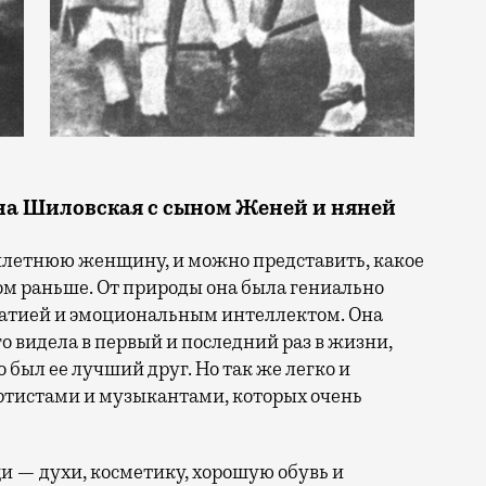
на Шиловская с сыном Женей и няней
илетнюю женщину, и можно представить, какое
ом раньше. От природы она была гениально
патией и эмоциональным интеллектом. Она
ого видела в первый и последний раз в жизни,
о был ее лучший друг. Но так же легко и
артистами и музыкантами, которых очень
и — духи, косметику, хорошую обувь и