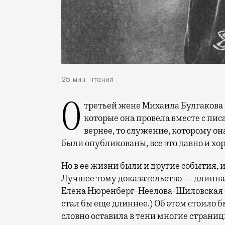
25 мин. чтения
О третьей жене Михаила Булгакова мы знаем и очень много, и очень мало. Годы,
которые она провела вместе с писа
вернее, то служение, которому он
были опубликованы, все это давно и хо
Но в ее жизни были и другие события,
Лучшее тому доказательство — длинна
Елена Нюренберг-Неелова-Шиловская-Бу
стал бы еще длиннее.) Об этом стоило б
словно оставила в тени многие страниц