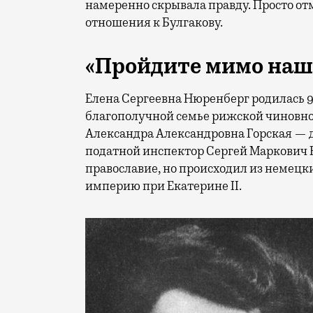
намеренно скрывала правду. Просто от
отношения к Булгакову.
«Пройдите мимо наше
Елена Сергеевна Нюренберг родилась 9, 
благополучной семье рижской чиновно
Александра Александровна Горская — д
податной инспектор Сергей Маркович
православие, но происходил из немецк
империю при Екатерине II.