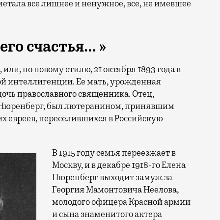
метала все лишнее и ненужное, все, не имевшее
го счастья… »
или, по новому стилю, 21 октября 1893 года в
й интеллигенции. Ее мать, урожденная
очь православного священника. Отец,
 Нюренберг, был лютеранином, принявшим
их евреев, переселившихся в Российскую
В 1915 году семья переезжает в
Москву, и в декабре 1918-го Елена
Нюренберг выходит замуж за
Георгия Мамонтовича Неелова,
молодого офицера Красной армии
и сына знаменитого актера