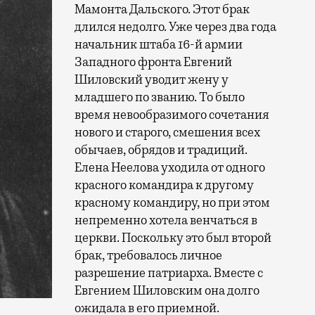
Мамонта Дальского. Этот брак
длился недолго. Уже через два года
начальник штаба 16-й армии
Западного фронта Евгений
Шиловский уводит жену у
младшего по званию. То было
время невообразимого сочетания
нового и старого, смешения всех
обычаев, обрядов и традиций.
Елена Неелова уходила от одного
красного командира к другому
красному командиру, но при этом
непременно хотела венчаться в
церкви. Поскольку это был второй
брак, требовалось личное
разрешение патриарха. Вместе с
Евгением Шиловским она долго
ожидала в его приемной.