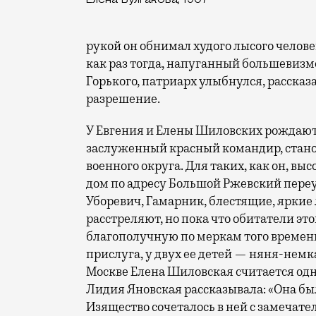
рукой он обнимал худого лысого челове
как раз тогда, напуганный большевизмо
Горького, патриарх улыбнулся, рассказ
разрешение.
У Евгения и Елены Шиловских рождают
заслуженный красный командир, стано
военного округа. Для таких, как он, в
дом по адресу Большой Ржевский переу
Уборевич, Гамарник, блестящие, яркие 
расстреляют, но пока что обитатели эт
благополучную по меркам того времен
прислуга, у двух ее детей — няня-нем
Москве Елена Шиловская считается одн
Лидия Яновская рассказывала: «Она был
Изящество сочеталось в ней с замечател