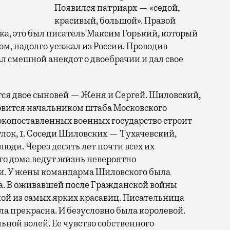
Появился патриарх — «седой,
красивый, большой». Правой
ка, это был писатель Максим Горький, который
м, надолго уезжал из России. Проводив
ал смешной анекдот о двоебрачии и дал свое
ся двое сыновей — Женя и Сергей. Шиловский,
вится начальником штаба Московского
ысокопоставленных военных государство строит
лок, 1. Соседи Шиловских — Тухачевский,
люди. Через десять лет почти всех их
ого дома ведут жизнь невероятно
и. У жены командарма Шиловского была
ка. В оживавшей после Гражданской войны
ой из самых ярких красавиц. Писательница
а прекрасна. И безусловно была королевой.
ьной волей. Ее чувство собственного