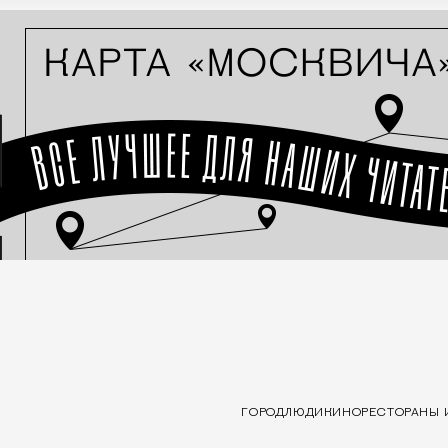
ГОРОД
ЛЮДИ
КИНО
РЕСТОРАНЫ 