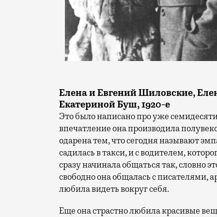
Елена и Евгений Шиловские, Еле
Екатериной Буш, 1920-е
Это было написано про уже семидесят
впечатление она производила полувек
одарена тем, что сегодня называют эм
садилась в такси, и с водителем, котор
сразу начинала общаться так, словно эт
свободно она общалась с писателями, 
любила видеть вокруг себя.
Еще она страстно любила красивые вещ