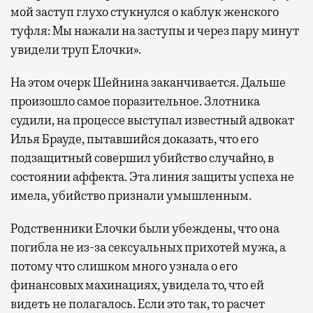
мой заступ глухо стукнулся о каблук женского
туфля: Мы нажали на заступы и через пару минут
увидели труп Елочки».
На этом очерк Шейнина заканчивается. Дальше
произошло самое поразительное. Злотника
судили, на процессе выступал известный адвокат
Илья Брауде, пытавшийся доказать, что его
подзащитный совершил убийство случайно, в
состоянии аффекта. Эта линия защиты успеха не
имела, убийство признали умышленным.
Родственники Елочки были убеждены, что она
погибла не из-за сексуальных прихотей мужа, а
потому что слишком много узнала о его
финансовых махинациях, увидела то, что ей
видеть не полагалось. Если это так, то расчет