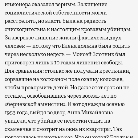
инженера оказался верным. За хищение
социалистической собственности могли
расстрелять, но власть была на редкость
снисходительна к настоящим кровавым убийцам.
За зверское лишение жизни фактически двух
человек — потому что Елена должна была родить
через несколько недель — Моисей Злотник был
приговорен лишь к 10 годам лишения свободы.
Для сравнения: столько же получали крестьянки,
сорвавшие на колхозном поле охапку колосьев,
чтобы прокормить детей. Но даже этот срок он не
отсидел, освободившись через восемь лет по
«бериевской амнистии». И вот однажды осенью
1953 года, выйдя во двор, Анна Михайловна
увидела, что убийца ее невестки сидит на
скамеечке и смотрит на окна их квартиры. Так
повторялось несколько раз. Что он хотел? Это так и