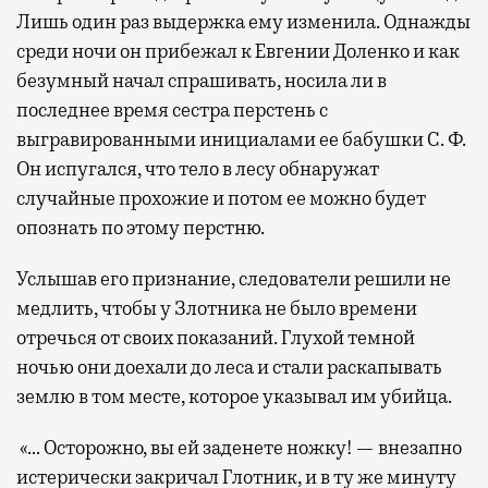
Лишь один раз выдержка ему изменила. Однажды
среди ночи он прибежал к Евгении Доленко и как
безумный начал спрашивать, носила ли в
последнее время сестра перстень с
выгравированными инициалами ее бабушки С. Ф.
Он испугался, что тело в лесу обнаружат
случайные прохожие и потом ее можно будет
опознать по этому перстню.
Услышав его признание, следователи решили не
медлить, чтобы у Злотника не было времени
отречься от своих показаний. Глухой темной
ночью они доехали до леса и стали раскапывать
землю в том месте, которое указывал им убийца.
«… Осторожно, вы ей заденете ножку! — внезапно
истерически закричал Глотник, и в ту же минуту