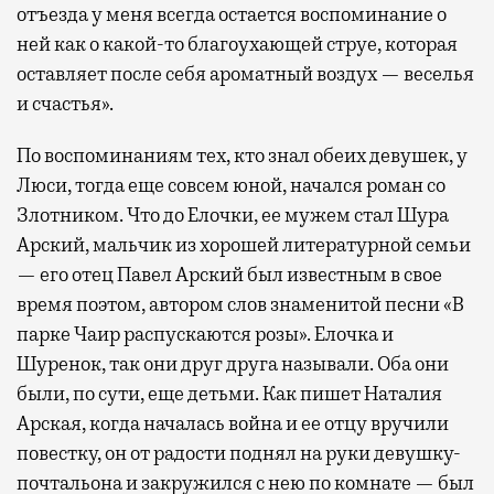
отъезда у меня всегда остается воспоминание о
ней как о какой-то благоухающей струе, которая
оставляет после себя ароматный воздух — веселья
и счастья».
По воспоминаниям тех, кто знал обеих девушек, у
Люси, тогда еще совсем юной, начался роман со
Злотником. Что до Елочки, ее мужем стал Шура
Арский, мальчик из хорошей литературной семьи
— его отец Павел Арский был известным в свое
время поэтом, автором слов знаменитой песни «В
парке Чаир распускаются розы». Елочка и
Шуренок, так они друг друга называли. Оба они
были, по сути, еще детьми. Как пишет Наталия
Арская, когда началась война и ее отцу вручили
повестку, он от радости поднял на руки девушку-
почтальона и закружился с нею по комнате — был