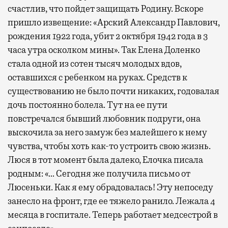
счастлив, что пойдет защищать Родину. Вскоре
пришло извещение: «Арский Александр Павлович,
рождения 1922 года, убит 2 октября 1942 года в 3
часа утра осколком мины». Так Елена Доленко
стала одной из сотен тысяч молодых вдов,
оставшихся с ребенком на руках. Средств к
существованию не было почти никаких, годовалая
дочь постоянно болела. Тут на ее пути
повстречался бывший любовник подруги, она
выскочила за него замуж без малейшего к нему
чувства, чтобы хоть как-то устроить свою жизнь.
Люся в тот момент была далеко, Елочка писала
родным: «… Сегодня же получила письмо от
Люсеньки. Как я ему обрадовалась! Эту непоседу
занесло на фронт, где ее тяжело ранило. Лежала 4
месяца в госпитале. Теперь работает медсестрой в