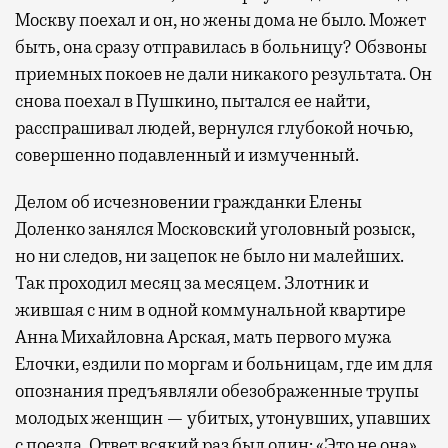
Москву поехал и он, но жены дома не было. Может
быть, она сразу отправилась в больницу? Обзвоны
приемных покоев не дали никакого результата. Он
снова поехал в Пушкино, пытался ее найти,
расспрашивал людей, вернулся глубокой ночью,
совершенно подавленный и измученный.
Делом об исчезновении гражданки Елены
Доленко занялся Московский уголовный розыск,
но ни следов, ни зацепок не было ни малейших.
Так проходил месяц за месяцем. Злотник и
жившая с ним в одной коммунальной квартире
Анна Михайловна Арская, мать первого мужа
Елочки, ездили по моргам и больницам, где им для
опознания предъявляли обезображенные трупы
молодых женщин — убитых, утонувших, упавших
с поезда. Ответ всякий раз был один: «Это не она».