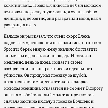
кокетничает… Правда, я никогда не был монахом,
вел довольно распутную жизнь, я очень люблю
женщин, и, вероятно, они развратили меня, как я
развращал их… »
Дальше он рассказал, что очень скоро Елена
надоела ему, отношения не сложились, но просто
бросить беременную жену значило бы платить
алименты и делить жилплощадь. И тогда он
медленно, день за днем, создает в своем
воображении план практически идеального
убийства. Он придумал поездку за шубой,
прекрасно понимая, что от такого подарка
молодая женщина отказаться не сможет. В дорогу
он взял с собой тяжелый молоток, предложив
сначала зайти на их дачу в поселке Болшево и
проверить, хорошо ли она заколочена на зиму.