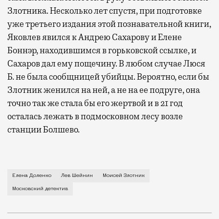
Злотника. Несколько лет спустя, при подготовке
уже третьего издания этой познавательной книги,
Яковлев явился к Андрею Сахарову и Елене
Боннэр, находившимся в горьковской ссылке, и
Сахаров дал ему пощечину. В любом случае Люся
Б. не была сообщницей убийцы. Вероятно, если бы
Злотник женился на ней, а не на ее подруге, она
точно так же стала бы его жертвой и в 21 год
осталась лежать в подмосковном лесу возле
станции Болшево.
В воскресенье 8 октября 1944 года Моисей Зл
Елена Доленко
Лев Шейнин
Моисей Злотник
Московский детектив