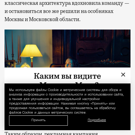
классическая архитектура вдохновила команду —
и остановиться все же решили на особняках
Москвы и Московской области.
×
Мы используем файлы Сookie и метрические системы для сбора и
Уведомление 
анализа информации о производительности и использовании сайта,
а также для улучшения и индивидуальной настройки
предоставления информации. Нажимая кнопку «Принять» или
продолжая пользоваться сайтом, вы соглашаетесь на обработку
файлов Cookie и данных метрических систем.
Принять
Подробнее
Таким образом, рекламная кампания