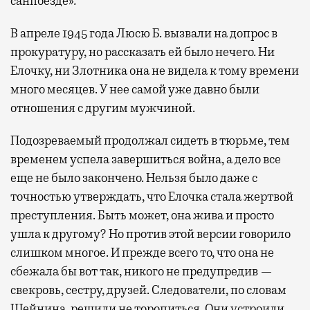
санпоезде»
.
В апреле 1945 года Люсю Б. вызвали на допрос в
прокуратуру, но рассказать ей было нечего. Ни
Елочку, ни Злотника она не видела к тому времени
много месяцев. У нее самой уже давно были
отношения с другим мужчиной.
Подозреваемый продолжал сидеть в тюрьме, тем
временем успела завершиться война, а дело все
еще не было закончено. Нельзя было даже с
точностью утверждать, что Елочка стала жертвой
преступления. Быть может, она жива и просто
ушла к другому? Но против этой версии говорило
слишком многое. И прежде всего то, что она не
сбежала бы вот так, никого не предупредив —
свекровь, сестру, друзей. Следователи, по словам
Шейнина, решили не торопиться. Они устроили