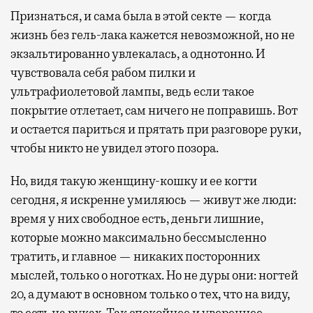
Признаться, и сама была в этой секте — когда
жизнь без гель-лака кажется невозможной, но не
экзальтированно увлекалась, а однотонно. И
чувствовала себя рабом пилки и
ультрафиолетовой лампы, ведь если такое
покрытие отлетает, сам ничего не поправишь. Вот
и остается париться и прятать при разговоре руки,
чтобы никто не увидел этого позора.
Но, видя такую женщину-кошку и ее когти
сегодня, я искренне умиляюсь — живут же люди:
время у них свободное есть, деньги лишние,
которые можно максимально бессмысленно
тратить, и главное — никаких посторонних
мыслей, только о ноготках. Но не дуры они: ногтей
20, а думают в основном только о тех, что на виду,
то есть на руках. Так спокойнее и увереннее.