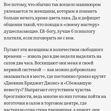
Все потому, что обычно так всецело маникюром
увлекаются те женщины, которым и помнить
больше нечего, кроме цвета лака. Да и дефицит
общения такой, что походы к «своему мастеру»
душеспасающие. Ей-богу, лучше б психологу
платили, если поговорить не с кем.
Пугают эти женщины и количеством свободного
времени — изволь раз в две недели выделить на
салон два часа. Восхищают они меня и своей
нервной системой — как можно добровольно
оказываться в месте, где постоянно громко крутят
«Дневник Бриджит Джонс» и «Сбежавшую
невесту»? Напрягают отсутствием чувства
брезгливости, ведь многие из них готовы пойти на
ноготочки в салон в торговом центре, где
частенько одна стена прозрачная, а значит, они