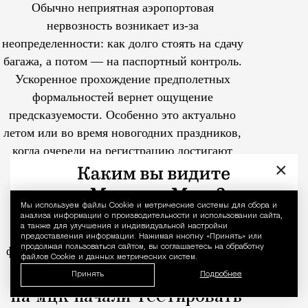
Обычно неприятная аэропортовая
нервозность возникает из-за
неопределенности: как долго стоять на сдачу
багажа, а потом — на паспортный контроль.
Ускоренное прохождение предполетных
формальностей вернет ощущение
предсказуемости. Особенно это актуально
летом или во время новогодних праздников,
когда очереди на регистрацию достигают
×
пика и каждая минута на счету.
Держатели Mir Supreme также могут
Мы используем файлы Сookie и метрические системы для сбора и
Уведомление 
воспользоваться сервисом ускоренного
анализа информации о производительности и использовании сайта,
а также для улучшения и индивидуальной настройки
прохождения предполетных
предоставления информации. Нажимая кнопку «Принять» или
продолжая пользоваться сайтом, вы соглашаетесь на обработку
формальностей.
Услуга доступна более чем
файлов Cookie и данных метрических систем.
в 25 российских аэропортах.
Принять
Подробнее
Tcпециальный проектКаждый москвич знает — отпуск нач
На МЦК начали тестировать