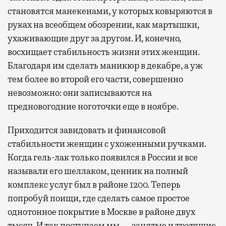
становятся манекенами, у которых ковыряются в
руках на всеобщем обозрении, как мартышки,
ухаживающие друг за другом. И, конечно,
восхищает стабильность жизни этих женщин.
Благодаря им сделать маникюр в декабре, а уж
тем более во второй его части, совершенно
невозможно: они записываются на
предновогодние ноготочки еще в ноябре.
Приходится завидовать и финансовой
стабильности женщин с ухоженными ручками.
Когда гель-лак только появился в России и все
называли его шеллаком, ценник на полный
комплекс услуг был в районе 1200. Теперь
попробуй поищи, где сделать самое простое
однотонное покрытие в Москве в районе двух
тысяч. И так поступаем мы — занятые и тратящие