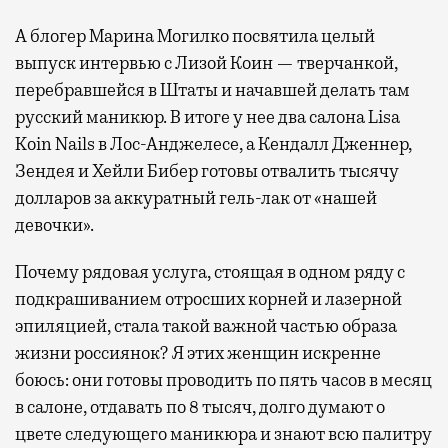
А блогер Марина Могилко посвятила целый
выпуск интервью с Лизой Коин — тверчанкой,
перебравшейся в Штаты и начавшей делать там
русский маникюр. В итоге у нее два салона Lisa
Koin Nails в Лос-Анджелесе, а Кендалл Дженнер,
Зендея и Хейли Бибер готовы отвалить тысячу
долларов за аккуратный гель-лак от «нашей
девочки».
Почему рядовая услуга, стоящая в одном ряду с
подкрашиванием отросших корней и лазерной
эпиляцией, стала такой важной частью образа
жизни россиянок? Я этих женщин искренне
боюсь: они готовы проводить по пять часов в месяц
в салоне, отдавать по 8 тысяч, долго думают о
цвете следующего маникюра и знают всю палитру