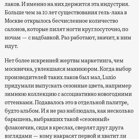
лаков. И именно на них держится эта индустрия.
Больше чем за 10 лет существования гель-лака в
Москве открылось бесчисленное количество
салонов, которые пилят ногти круглосуточно, по
ночам — с надбавкой. Раз работают, значит, к ним
идут.
Нет более искренней жертвы маркетинга, чем
москвичка, увлекшаяся маникюром. Когда выбор
производителей таких лаков был мал, Luxio
придумали выпускать сезонные цвета, например
зимнюю коллекцию с ассоциативно новогодними
оттенками. Подавалось это в отдельной палитре,
будто альбом. И я не раз наблюдала, как несколько
барышень, выбравших такой «сезонный»
флакончик, сидя в креслах, сверлят друг друга
взглядами — кому накрасят первой и хватит ли