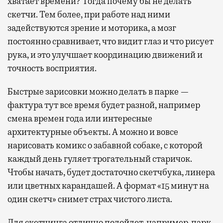
хватает времени? Тогда почему бы не делать
скетчи. Тем более, при работе над ними
задействуются зрение и моторика, а мозг
постоянно сравнивает, что видит глаз и что рисует
рука, и это улучшает координацию движений и
точность восприятия.
Быстрые зарисовки можно делать в парке —
фактура тут все время будет разной, например
смена времен года или интересные
архитектурные объекты. А можно и вовсе
нарисовать комикс о забавной собаке, с которой
каждый день гуляет трогательный старичок.
Чтобы начать, будет достаточно скетчбука, линера
или цветных карандашей. А формат «15 минут на
один скетч» снимет страх чистого листа.
Для скетчинга отлично подойдет, например, парк