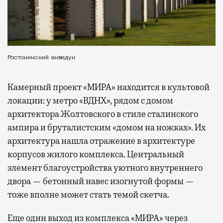
Ростокинский акведук
Камерный проект «МИРА» находится в культовой
локации: у метро «ВДНХ», рядом с домом
архитектора Жолтовского в стиле сталинского
ампира и бруталистским «домом на ножках». Их
архитектура нашла отражение в архитектуре
корпусов жилого комплекса. Центральный
элемент благоустройства уютного внутреннего
двора — бетонный навес изогнутой формы —
тоже вполне может стать темой скетча.
Еще один выход из комплекса «МИРА» через