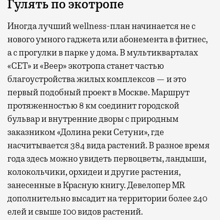
Гулять по экотропе
Иногда лучший wellness-план начинается не с
нового умного гаджета или абонемента в фитнес,
а с прогулки в парке у дома. В мультикварталах
«СЕТ» и «Веер» экотропа станет частью
благоустройства жилых комплексов — и это
первый подобный проект в Москве. Маршрут
протяженностью 8 км соединит городской
бульвар и внутренние дворы с природным
заказником «Долина реки Сетуни», где
насчитывается 384 вида растений. В разное время
года здесь можно увидеть первоцветы, ландыши,
колокольчики, орхидеи и другие растения,
занесенные в Красную книгу. Девелопер MR
дополнительно высадит на территории более 240
елей и свыше 100 видов растений.