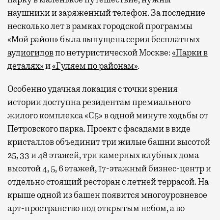
наушники и заряженный телефон. За последние
несколько лет в рамках городской программы
«Мой район» была выпущена серия бесплатных
аудиогидов
по нетуристической Москве:
«Парки в
деталях»
и
«Гуляем по районам»
.
Особенно удачная локация с точки зрения
истории доступна резидентам премиального
жилого комплекса «С5»
в одной минуте ходьбы от
Петровского парка. Проект с фасадами в виде
кристаллов объединит три жилые башни высотой
25, 33 и 48 этажей, три камерных клубных дома
высотой 4, 5, 6 этажей, 17-этажный бизнес-центр и
отдельно стоящий ресторан с летней террасой. На
крыше одной из башен появится многоуровневое
арт-пространство под открытым небом, а во