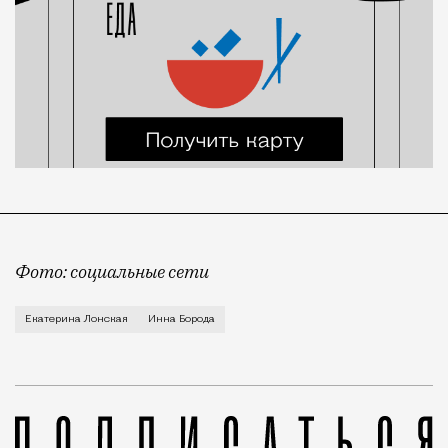
Фото: социальные сети
Лонскую задержали по делу об оказании небезопасны
Екатерина Лонская
Инна Борода