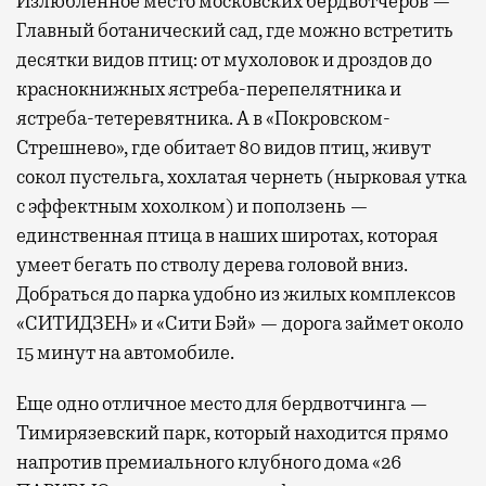
Излюбленное место московских бердвотчеров —
Главный ботанический сад, где можно встретить
десятки видов птиц: от мухоловок и дроздов до
краснокнижных ястреба-перепелятника и
ястреба-тетеревятника. А в «Покровском-
Стрешнево», где обитает 80 видов птиц, живут
сокол пустельга, хохлатая чернеть (нырковая утка
с эффектным хохолком) и поползень —
единственная птица в наших широтах, которая
умеет бегать по стволу дерева головой вниз.
Добраться до парка удобно из жилых комплексов
«СИТИДЗЕН» и «Сити Бэй» — дорога займет около
15 минут на автомобиле.
Еще одно отличное место для бердвотчинга —
Тимирязевский парк, который находится прямо
напротив премиального клубного дома «26