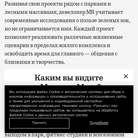
Развивая
свои проекты рядом с парками и
лесными массивами, девелопер MR учитывает
современные исследования о пользе зеленых зон,
но не ограничивается ими. Каждый проект
позволяет реализовать различные жизненные
сценарии в пределах жилого комплекса и
освободить время для главного — общения с
близкими и творчества.
×
Так, в проекте «СИТИДЗЕН» появится смотровая
площадка на высоте 57-го этажа, а во дворе —
крытые и открытые пространства для общения и
Мы используем файлы Сookie и метрические системы для сбора и
Уведомление 
анализа информации о производительности и использовании сайта,
игровой партер с амфитеатром, где можно
а также для улучшения и индивидуальной настройки
предоставления информации. Нажимая кнопку «Принять» или
отдыхать на ступеньках многочисленных
продолжая пользоваться сайтом, вы соглашаетесь на обработку
файлов Cookie и данных метрических систем.
лестниц, на пуфах и в сетчатых гамаках. В жилом
Принять
Подробнее
комплексе «МИРА» — двухуровневое лобби с
выходом в парк, фитнес-студией и всесезонной