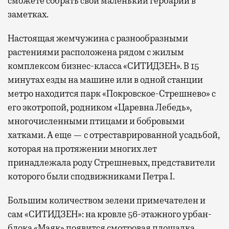
сможете собрать свой маленький гербарий в
заметках.
Настоящая жемчужина с разнообразными
растениями расположена рядом с жилым
комплексом бизнес-класса «СИТИДЗЕН». В 15
минутах езды на машине или в одной станции
метро находится парк «Покровское-Стрешнево» с
его экотропой, родником «Царевна Лебедь»,
многочисленными птицами и бобровыми
хатками. А еще — с отреставрированной усадьбой,
которая на протяжении многих лет
принадлежала роду Стрешневых, представители
которого были сподвижниками Петра I.
Большим количеством зелени примечателен и
сам «СИТИДЗЕН»: на кровле 56-этажного урбан-
блока «Маяк» появится смотровая площадка,