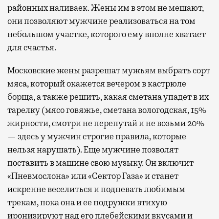
районных наливаек. Жены им в этом не мешают,
они позволяют мужчине реализоваться на том
небольшом участке, которого ему вполне хватает
для счастья.
Московские жены разрешат мужьям выбрать сорт
мяса, который окажется вечером в кастрюле
борща, а также решить, какая сметана упадет в их
тарелку (мясо говяжье, сметана вологодская, 15%
жирности, смотри не перепутай и не возьми 20%
— здесь у мужчин строгие правила, которые
нельзя нарушать). Еще мужчине позволят
поставить в машине свою музыку. Он включит
«Пневмослона» или «Сектор Газа» и станет
искренне веселиться и подпевать любимым
трекам, пока она и ее подружки втихую
иронизируют над его плебейскими вкусами и