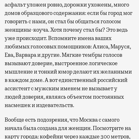
асфальт уложен ровно, дорожки ухожены, много
домов образцового содержания: если бы город мог
говорить с нами, он стал бы общаться голосом
женщины-коуча. Хотя почему стал бы? Это ведь
уже происходит. Вспомните имена ваших
любимых голосовых помощников: Алиса, Маруся,
Ева, Варвара и другие. Мягкие тембры голосов
вызывают доверие, выстроенное логическое
мышление и тонкий юмор делают их желанными
в каждом доме. А вот единственный российский
ассистент с мужским именем не вызывает у
людей доверия, являясь объектом постоянных
насмешек и издевательств.
Вообще есть подозрения, что Москва с самого
начала была создана для женщин. Посмотрите на
карту города: кофейни через каждые 300 метров,