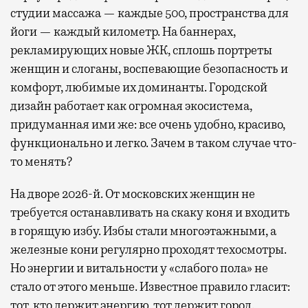
студии массажа — каждые 500, пространства для
йоги — каждый километр. На баннерах,
рекламирующих новые ЖК, сплошь портреты
женщин и слоганы, воспевающие безопасность и
комфорт, любимые их доминанты. Городской
дизайн работает как огромная экосистема,
придуманная ими же: все очень удобно, красиво,
функционально и легко. Зачем в таком случае что-
то менять?
На дворе 2026-й. От московских женщин не
требуется останавливать на скаку коня и входить
в горящую избу. Избы стали многоэтажными, а
железные кони регулярно проходят техосмотры.
Но энергии и витальности у «слабого пола» не
стало от этого меньше. Известное правило гласит:
тот, кто держит энергию, тот держит город.