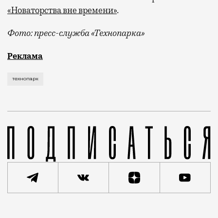
«Новаторства вне времени»
.
Фото: пресс-служба «Технопарка»
Рекламные кампании техники редко выходят за рамк
Реклама
технопарк