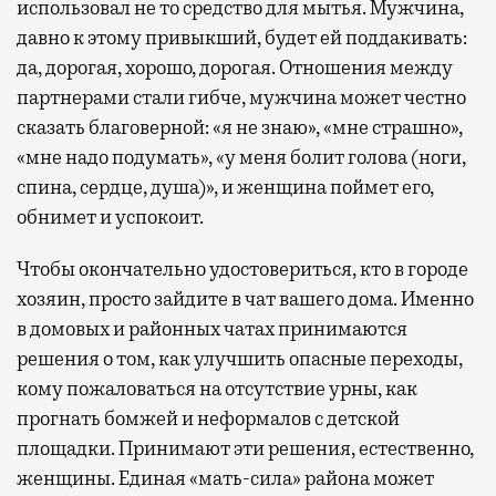
использовал не то средство для мытья. Мужчина,
давно к этому привыкший, будет ей поддакивать:
да, дорогая, хорошо, дорогая. Отношения между
партнерами стали гибче, мужчина может честно
сказать благоверной: «я не знаю», «мне страшно»,
«мне надо подумать», «у меня болит голова (ноги,
спина, сердце, душа)», и женщина поймет его,
обнимет и успокоит.
Чтобы окончательно удостовериться, кто в городе
хозяин, просто зайдите в чат вашего дома. Именно
в домовых и районных чатах принимаются
решения о том, как улучшить опасные переходы,
кому пожаловаться на отсутствие урны, как
прогнать бомжей и неформалов с детской
площадки. Принимают эти решения, естественно,
женщины. Единая «мать-сила» района может