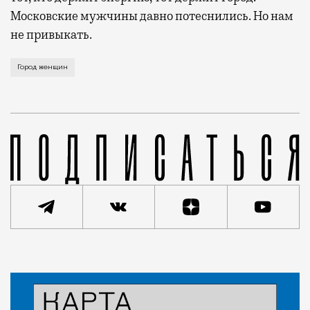
Московские мужчины давно потеснились. Но нам
не привыкать.
Зайдите в будний день в любое кафе, на выходные в
Город женщин
Статья
Петр Скопин
Люди