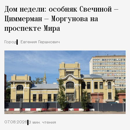
Реклама
Редакция Москвич Mag
Дом недели: особняк Свечиной —
Город
Циммерман — Моргунова на
проспекте Мира
Город
Евгения Гершкович
07.08.2026
3 мин. чтения