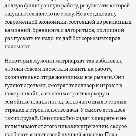
долгую филигранную работу, результаты которой
ощущаются далеко не сразу. Но в сердцевину
современной экономики, состоящей из рекламных
кампаний, брендинга и алгоритмов, их лишний
раз пускать не надо: не дай бог серьезных дров
наломают.
Некоторых мужчин матриархат так избаловал,
что они совсем перестали ходить на работу,
окончательно отдав женщинам все рычаги. Они
гуляют с детьми, смотрят телевизор и играют в
покер онлайн, а их жены строят карьеру и
семейные планы на год, включая отдых в теплых
странах и строительство дачи. У самого есть двое
таких друзей. Они спокойно сидят в декрете и не
испытывают от этого никаких угрызений, скорее
наоборот, живут своей лучшей жизнью. Пока