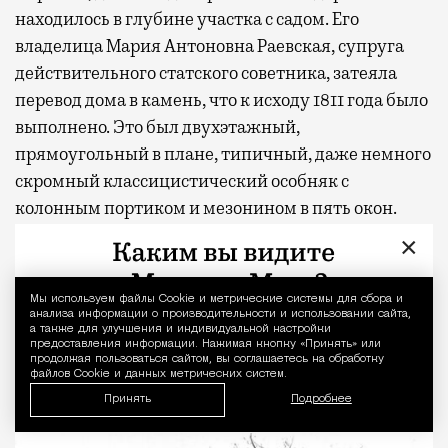
находилось в глубине участка с садом. Его
владелица Мария Антоновна Раевская, супруга
действительного статского советника, затеяла
перевод дома в камень, что к исходу 1811 года было
выполнено. Это был двухэтажный,
прямоугольный в плане, типичный, даже немного
скромный классицистический особняк с
колонным портиком и мезонином в пять окон.
Парадные и жилые покои с анфиладной
×
планировкой располагались на втором этаже.
Жилым был и мезонин. Цоколь же служил
Мы используем файлы Сookie и метрические системы для сбора и
Уведомление 
хозяйственным целям. Ущерб, нанесенный
анализа информации о производительности и использовании сайта,
а также для улучшения и индивидуальной настройки
усадьбе пожаром 1812 года, пришлось устранять
предоставления информации. Нажимая кнопку «Принять» или
продолжая пользоваться сайтом, вы соглашаетесь на обработку
ремонтом.
файлов Cookie и данных метрических систем.
Принять
Подробнее