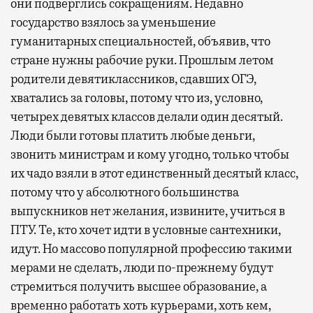
они подверглись сокращениям. Недавно
государство взялось за уменьшение
гуманитарных специальностей, объявив, что
стране нужны рабочие руки. Прошлым летом
родители девятиклассников, сдавших ОГЭ,
хватались за головы, потому что из, условно,
четырех девятых классов делали один десятый.
Люди были готовы платить любые деньги,
звонить министрам и кому угодно, только чтобы
их чадо взяли в этот единственный десятый класс,
потому что у абсолютного большинства
выпускников нет желания, извините, учиться в
ПТУ. Те, кто хочет идти в условные сантехники,
идут. Но массово популярной профессию такими
мерами не сделать, люди по-прежнему будут
стремиться получить высшее образование, а
временно работать хоть курьерами, хоть кем,