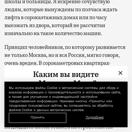
школы и больницы. Я искренне сочувствую
людям, которые вынуждены по полчаса ждать
лифта в сорокаэтажных домах или по часу
выезжать из двора, который не рассчитан
изначально на такое количество машин.
Принцип человейников, по которому развивается
не только Москва, но и вся Россия, мягко говоря,
очень вреден. В сорокаметровых квартирах-
студиях люди не размножаются и семьи не
×
создаются, а дети если рождаются, то в единичном
количестве. А если мы говорим о том, что нам
Мы используем файлы Сookie и метрические системы для сбора и
Уведомление 
анализа информации о производительности и использовании сайта,
нужно как-то себя сохранить, не говоря о том,
а также для улучшения и индивидуальной настройки
чтобы приумножить, надо смотреть в сторону
предоставления информации. Нажимая кнопку «Принять» или
продолжая пользоваться сайтом, вы соглашаетесь на обработку
одноэтажной России. Нужно помогать людям с
файлов Cookie и данных метрических систем.
ипотекой не на покупку сорокаметровых квартир
Принять
Подробнее
на двадцать пятом этаже, а на строительство