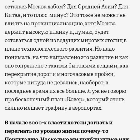
осталась Москва хабом? Для Средней Азии? Для
Китая, и то плюс-минус? Это тоже не может не
влиять на провинциализацию, хотя Москва
держит высокую планку и, думаю, будет
оставаться одной из ведущих мировых столиц в
плане технологического развития. Но надо
понимать, на что направлено это развитие и как
оно сопряжено с такими бытовыми вещами, как
перекрытие дорог и многочасовые пробки,
которые никуда не девались, наоборот, в
последнее время их все больше. Я уж не говорю
про бесконечный план «Ковер», который очень
сильно мешает трафику в аэропортах.
В начале 2000-х власти хотели догнать и
перегнать по уровню жизни почему-то
Португалию. Насколько мы приблизились или