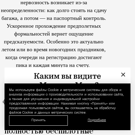
нервозность возникает из-за
неопределенности: как долго стоять на сдачу
багажа, а потом — на паспортный контроль.
Ускоренное прохождение предполетных
формальностей вернет ощущение
предсказуемости. Особенно это актуально
летом или во время новогодних праздников,
когда очереди на регистрацию достигают
пика и каждая минута на счету.
×
Держатели Mir Supreme также могут
воспользоваться сервисом ускоренного
Мы используем файлы Сookie и метрические системы для сбора и
Уведомление 
прохождения предполетных
анализа информации о производительности и использовании сайта,
а также для улучшения и индивидуальной настройки
формальностей.
Услуга доступна более чем
предоставления информации. Нажимая кнопку «Принять» или
в 25 российских аэропортах.
продолжая пользоваться сайтом, вы соглашаетесь на обработку
файлов Cookie и данных метрических систем.
Tcпециальный проектКаждый москвич знает — отпуск нач
На МЦК начали тестировать
Принять
Подробнее
полностью беспилотные