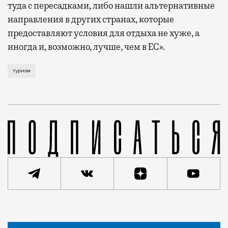
туда с пересадками, либо нашли альтернативные
направления в других странах, которые
предоставляют условия для отдыха не хуже, а
иногда и, возможно, лучше, чем в ЕС».
По подсчетам Ассоциации туроператоров России (АТОР
туризм
Статья
Антон Морван