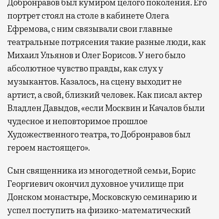
Добронравов был кумиром целого поколения. Его
портрет стоял на столе в кабинете Олега
Ефремова, с ним связывали свои главные
театральные потрясения такие разные люди, как
Михаил Ульянов и Олег Борисов. У него было
абсолютное чувство правды, как слух у
музыкантов. Казалось, на сцену выходит не
артист, а свой, близкий человек. Как писал актер
Владлен Давыдов, «если Москвин и Качалов были
чудесное и неповторимое прошлое
Художественного театра, то Добронравов был
героем настоящего».
Сын священника из многодетной семьи, Борис
Георгиевич окончил духовное училище при
Донском монастыре, Московскую семинарию и
успел поступить на физико-математический