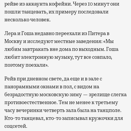
рейве из аккаунта кофейни. Через 10 минут они
пошли танцевать, их примеру последовали
несколько человек.
Лера и Гоша недавно переехали из Питера в
Москву и исследуют местные заведения: «Мы
любим завтракать вне дома по выходным. Гоша
любит электронную музыку, тут все совпало,
поэтому поехали».
Рейв при дневном свете, да еще и в зале с
панорамными окнами в пол, с видом на
безрадостную московскую зиму — зрелище слегка
противоестественное. Тем не менее к третьему
часу вечеринки четверть зала была на танцполе.
Кто-то танцевал, кто-то записывал кружочки для
соцсетей.