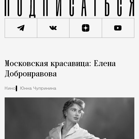
Реклама
Редакция Москвич Mag
Московская красавица: Елена
Город
Добронравова
Кино
Юнна Чупринина