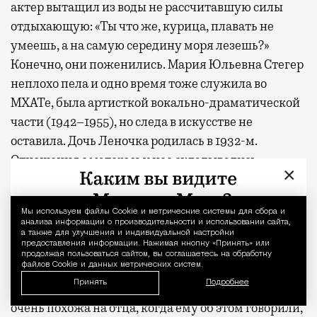
актер вытащил из воды не рассчитавшую силы
отдыхающую: «Ты что же, курица, плавать не
умеешь, а на самую середину моря лезешь?»
Конечно, они поженились. Мария Юльевна Стегер
неплохо пела и одно время тоже служила во
МХАТе, была артисткой вокально-драматической
части (1942–1955), но следа в искусстве не
оставила. Дочь Леночка родилась в 1932-м.
Отношения с матерью у нее складывались
×
непросто — та перебирала с опекой. И вообще она
была папиной дочкой.
Мы используем файлы Сookie и метрические системы для сбора и
Уведомление 
анализа информации о производительности и использовании сайта,
У Добронравова были две страсти, поглощавшие
а также для улучшения и индивидуальной настройки
предоставления информации. Нажимая кнопку «Принять» или
его целиком: театральное искусство и любовь к
продолжая пользоваться сайтом, вы соглашаетесь на обработку
файлов Cookie и данных метрических систем.
дочери. Вне сцены по-настоящему счастлив он
Принять
Подробнее
бывал, только если она рядом. «Леночка была
очень похожа на отца, когда ему об этом говорили,