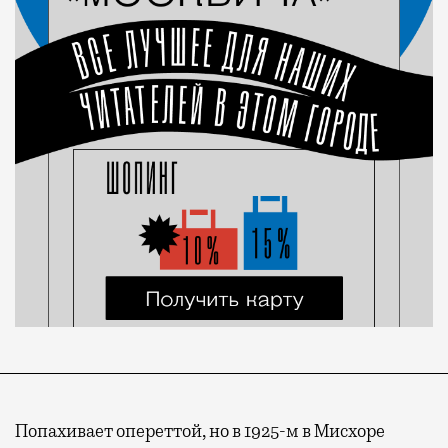
Попахивает опереттой, но в 1925-м в Мисхоре