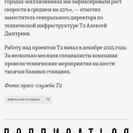
городах-миллионниках мы зафиксировали рост
скорости в среднем на 25%», — отметил
заместитель генерального директора по
технической инфраструктуре Т2 Алексей
Дмитриев.
Работу над проектом Т2 начал в декабре 2025 года.
За несколько месяцев специалисты компании
провели технические мероприятия на шести
тысячах базовых станциях.
Фото: пресс-служба Т2
Мобильный оператор Т2 завершил работы по увеличе
мобильный интернет
Т2