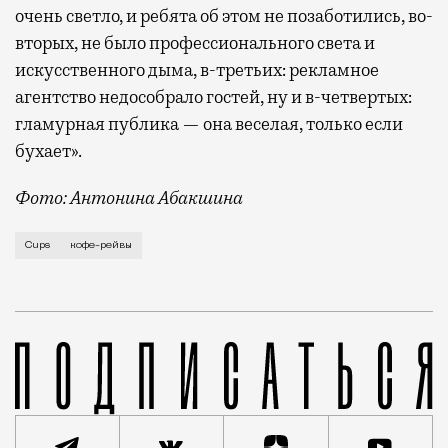
очень светло, и ребята об этом не позаботились, во-
вторых, не было профессионального света и
искусственного дыма, в-третьих: рекламное
агентство недособрало гостей, ну и в-четвертых:
гламурная публика — она веселая, только если
бухает».
Фото: Антонина Абакшина
За прошедшие выходные в Москве прошло несколько к
Cups
кофе-рейвы