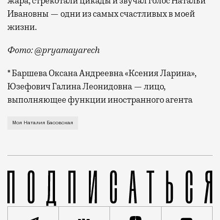
жара, стрекотали цикады и звучал голос Натальи
Ивановны — одни из самых счастливых в моей
жизни.
Фото: @pryamayarech
* Баршева Оксана Андреевна «Ксения Ларина»,
Юзефович Галина Леонидовна — лицо,
выполняющее функции иностранного агента
Профессор РГГУ, она превращала лекции по истории 
Моя Наталия Басовская