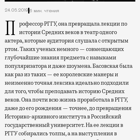
24.05.2019
6 мин. чтения
Профессор РГГУ, она превращала лекции по
истории Средних веков в театр одного
актера, которые аудитория слушала с открытым
ртом.
Таких ученых немного — совмещающих
глубочайшие знания предмета с навыками
популяризатора и даже шоумена. Басовская была
как раз из таких — ее королевские манеры и
неизменно точная лексика идеально подходили
для того, чтобы преподавать историю Средних
веков. Она почти всю жизнь проработала в РГГУ,
даже до его рождения — точнее, до превращения
Историко-архивного института в Российский
государственный университет. На ее лекции в
РГГУ собирались толпы, а на выступления в