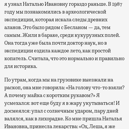
я узнал Наталью Ивановну гораздо раньше. В 1987
году мы познакомились в археологической
экспедиции, которая искала следы древних
аланов. Это было рядом с Бесланом — да, тем
самым. Жили в бараке, среди кукурузных полей.
Она тогда уже была почти доктор наук, но в
экспедиции ездила каждое лето, как простой
копатель. Считала, что это нормально и правильно
для историка.
По утрам, когда мы на грузовике выезжали на
раскоп, она мне говорила: «На голову что-то взяли?
А почему майка с коротким рукавом?» Я
усмехался: вот еще буду я в жару укутываться! И
досмеялся: упал с солнечным ударом, пару дней
валялся, как в лихорадке. Ко мне пришла Наталья
Ивановна, принесла лекарства: «Ох, Леша, я же