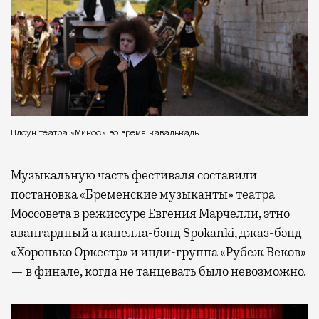
Клоун театра «Микос» во время кавалькады
Музыкальную часть фестиваля составили
постановка «Бременские музыканты» театра
Моссовета в режиссуре Евгения Марчелли, этно-
авангардный а капелла-бэнд Spokanki, джаз-бэнд
«Хоронько Оркестр» и инди-группа «Рубеж Веков»
— в финале, когда не танцевать было невозможно.