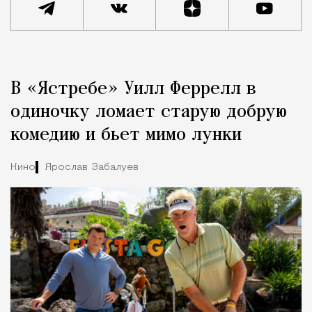
Реклама
Редакция Москвич Mag
В «Ястребе» Уилл Феррелл в
Город
одиночку ломает старую добрую
комедию и бьет мимо лунки
Кино
Ярослав Забалуев