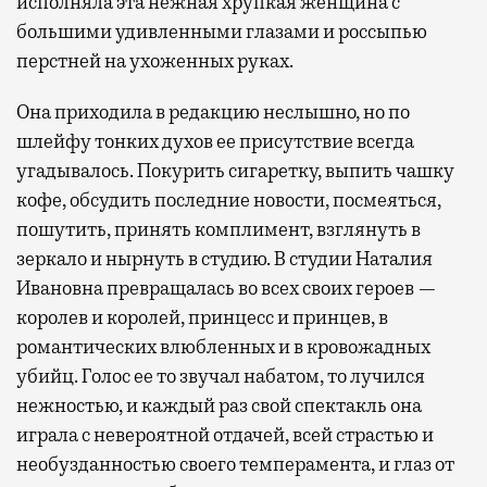
исполняла эта нежная хрупкая женщина с
большими удивленными глазами и россыпью
перстней на ухоженных руках.
Она приходила в редакцию неслышно, но по
шлейфу тонких духов ее присутствие всегда
угадывалось. Покурить сигаретку, выпить чашку
кофе, обсудить последние новости, посмеяться,
пошутить, принять комплимент, взглянуть в
зеркало и нырнуть в студию. В студии Наталия
Ивановна превращалась во всех своих героев —
королев и королей, принцесс и принцев, в
романтических влюбленных и в кровожадных
убийц. Голос ее то звучал набатом, то лучился
нежностью, и каждый раз свой спектакль она
играла с невероятной отдачей, всей страстью и
необузданностью своего темперамента, и глаз от