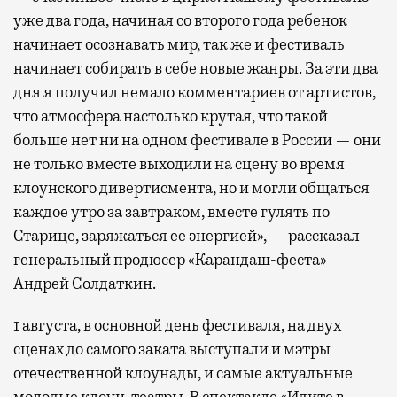
уже два года, начиная со второго года ребенок
начинает осознавать мир, так же и фестиваль
начинает собирать в себе новые жанры. За эти два
дня я получил немало комментариев от артистов,
что атмосфера настолько крутая, что такой
больше нет ни на одном фестивале в России — они
не только вместе выходили на сцену во время
клоунского дивертисмента, но и могли общаться
каждое утро за завтраком, вместе гулять по
Старице, заряжаться ее энергией», — рассказал
генеральный продюсер «Карандаш-феста»
Андрей Солдаткин.
1 августа, в основной день фестиваля, на двух
сценах до самого заката выступали и мэтры
отечественной клоунады, и самые актуальные
молодые клоун-театры. В спектакле «Идите в