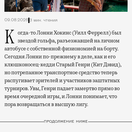
09.08.2026
3 мин. чтения
Когда-то Лонни Хокинс (Уилл Феррелл) был
звездой гольфа, разъезжавшей на личном
автобусе с собственной физиономией на борту.
Сегодня Лонни по-прежнему в деле, как и его
клюшконосец-кедди Старый Генри (Кит Дэвид),
но потрепанное транспортное средство теперь
распугивает зрителей и участников заштатных
турниров. Увы, Генри падает замертво прямо во
время очередной игры, и Лонни понимает, что
пора возвращаться в высшую лигу.
ПРОДОЛЖЕНИЕ НИЖЕ