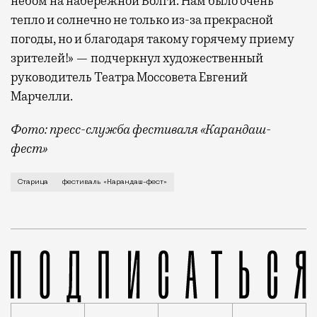
небом на набережной Волги. Нам было очень
тепло и солнечно не только из-за прекрасной
погоды, но и благодаря такому горячему приему
зрителей!» — подчеркнул художественный
руководитель Театра Моссовета Евгений
Марчелли.
Фото: пресс-служба фестиваля «Карандаш-
фест»
В минувший уикенд маленькая Старица в Тверской об
Старица
фестиваль «Карандаш-фест»