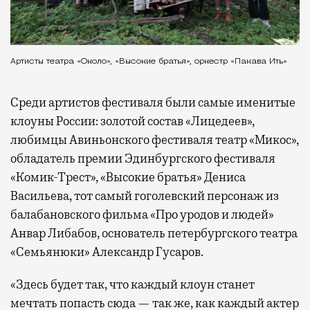
Артисты театра «Около», «Высокие братья», оркестр «Пакава Ить»
Среди артистов фестиваля были самые именитые
клоуны России: золотой состав «Лицедеев»,
любимцы Авиньонского фестиваля театр «Микос»,
обладатель премии Эдинбургского фестиваля
«Комик-Трест», «Высокие братья» Дениса
Васильева, тот самый гоголевский персонаж из
балабановского фильма «Про уродов и людей»
Анвар Либабов, основатель петербургского театра
«Семьянюки» Александр Гусаров.
«Здесь будет так, что каждый клоун станет
мечтать попасть сюда — так же, как каждый актер