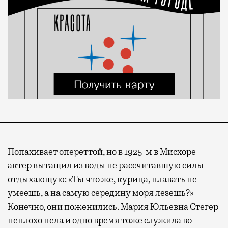
Попахивает опереттой, но в 1925-м в Мисхоре
актер вытащил из воды не рассчитавшую силы
отдыхающую: «Ты что же, курица, плавать не
умеешь, а на самую середину моря лезешь?»
Конечно, они поженились. Мария Юльевна Стегер
неплохо пела и одно время тоже служила во