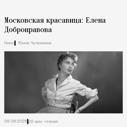
Реклама
Редакция Москвич Mag
Московская красавица: Елена
Город
Добронравова
Кино
Юнна Чупринина
06.08.2026
22 мин. чтения