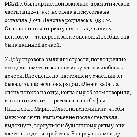
МХАТе, была артисткой вокально-драматической
части (1942–1955), но следа в искусстве не
оставила. Дочь Леночка родилась в 1932-м.
Отношения с матерью у нее складывались
непросто — та перебирала с опекой. И вообще она
была папиной дочкой.
У Добронравова были две страсти, поглощавшие
его целиком: театральное искусство и любовь к
дочери. Вне сцены по-настоящему счастлив он
бывал, только если она рядом. «Леночка была
очень похожа на отца, когда ему об этом говорили,
глаза его сияли», — рассказывала Софья
Пилявская. Мария Юльевна вспоминала: чтобы
муж мог снять напряжение после спектакля,
выдохнуть, вернуться к будничному ритму, они
часто выходили пройтись. В переулках между