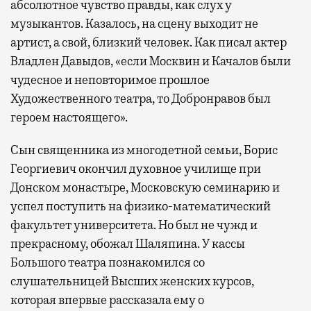
абсолютное чувство правды, как слух у
музыкантов. Казалось, на сцену выходит не
артист, а свой, близкий человек. Как писал актер
Владлен Давыдов, «если Москвин и Качалов были
чудесное и неповторимое прошлое
Художественного театра, то Добронравов был
героем настоящего».
Сын священника из многодетной семьи, Борис
Георгиевич окончил духовное училище при
Донском монастыре, Московскую семинарию и
успел поступить на физико-математический
факультет университета. Но был не чужд и
прекрасному, обожал Шаляпина. У кассы
Большого театра познакомился со
слушательницей Высших женских курсов,
которая впервые рассказала ему о