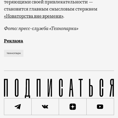
теряющими своей привлекательности —
становится главным смысловым стержнем
«Новаторства вне времени»
.
Фото: пресс-служба «Технопарка»
Рекламные кампании техники редко выходят за рамк
Реклама
технопарк