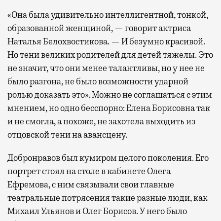
«Она была удивительно интеллигентной, тонкой,
образованной женщиной, — говорит актриса
Наталья Белохвостикова. — И безумно красивой.
Но тени великих родителей для детей тяжелы. Это
не значит, что они менее талантливы, но у нее не
было разгона, не было возможности ударной
ролью доказать это». Можно не соглашаться с этим
мнением, но одно бесспорно: Елена Борисовна так
и не смогла, а похоже, не захотела выходить из
отцовской тени на авансцену.
Добронравов был кумиром целого поколения. Его
портрет стоял на столе в кабинете Олега
Ефремова, с ним связывали свои главные
театральные потрясения такие разные люди, как
Михаил Ульянов и Олег Борисов. У него было