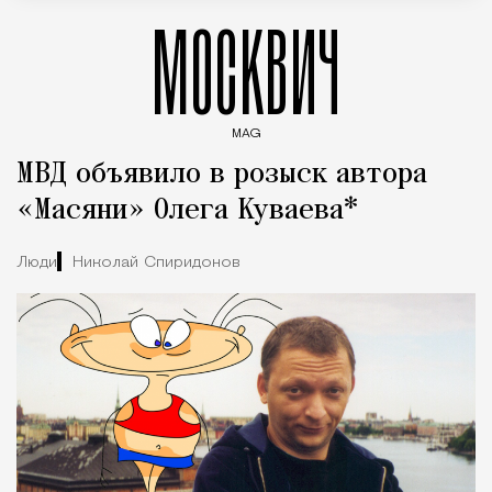
МОСКВИЧ
MAG
Введите ключевые слова для поиска статей
МВД объявило в розыск автора
«Масяни» Олега Куваева*
Люди
Николай Спиридонов