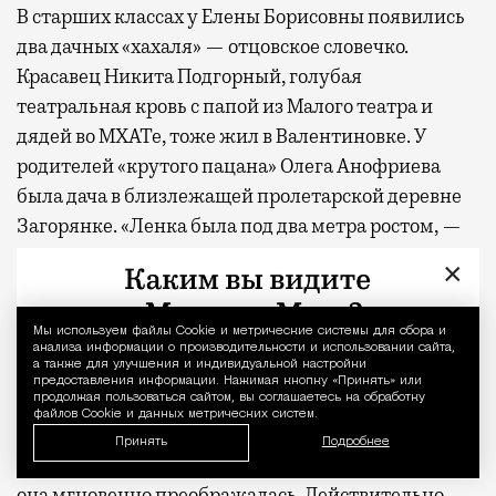
В старших классах у Елены Борисовны появились
два дачных «хахаля» — отцовское словечко.
Красавец Никита Подгорный, голубая
театральная кровь с папой из Малого театра и
дядей во МХАТе, тоже жил в Валентиновке. У
родителей «крутого пацана» Олега Анофриева
была дача в близлежащей пролетарской деревне
Загорянке. «Ленка была под два метра ростом, —
вспоминал Анофриев. — Я доставал ей только до
×
носа. И формы у девушки были довольно
пышными. При этом по жизни… В русском языке
Мы используем файлы Сookie и метрические системы для сбора и
Уведомление 
есть такое слово — тетеха, оно про Ленку.
анализа информации о производительности и использовании сайта,
а также для улучшения и индивидуальной настройки
Спросишь о чем-нибудь, она через паузу: “А? Что?
предоставления информации. Нажимая кнопку «Принять» или
продолжая пользоваться сайтом, вы соглашаетесь на обработку
Ну я не зна-а-аю”. Мне тогда это безумно
файлов Cookie и данных метрических систем.
нравилось, волновало воображение. Но когда этот
Принять
Подробнее
тюлень, не ноги, а ласты, появлялась на площадке,
она мгновенно преображалась. Действительно