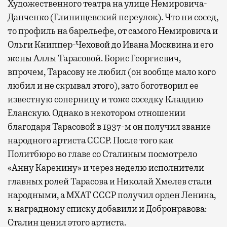
Художественного театра на улице Немировича-
Данченко (Глинищевский переулок). Что ни сосед,
то профиль на барельефе, от самого Немировича и
Ольги Книппер-Чеховой до Ивана Москвина и его
жены Аллы Тарасовой. Борис Георгиевич,
впрочем, Тарасову не любил (он вообще мало кого
любил и не скрывал этого), зато боготворил ее
известную соперницу и тоже соседку Клавдию
Еланскую. Однако в некотором отношении
благодаря Тарасовой в 1937-м он получил звание
народного артиста СССР. После того как
Политбюро во главе со Сталиным посмотрело
«Анну Каренину» и через неделю исполнители
главных ролей Тарасова и Николай Хмелев стали
народными, а МХАТ СССР получил орден Ленина,
к наградному списку добавили и Добронравова:
Сталин ценил этого артиста.