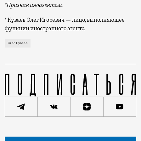
*Признан иноагентом.
* Куваев Олег Игоревич — лицо, выполняющее
функции иностранного агента
Сегодня день охоты на мультипликаторов: в розыск т
Олег Куваев
Статья
Николай Спиридонов