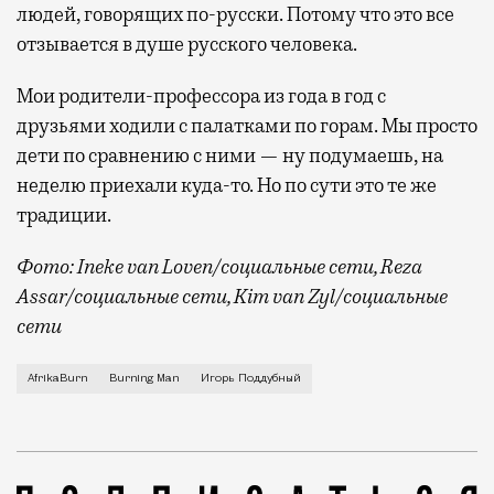
людей, говорящих по-русски. Потому что это все
отзывается в душе русского человека.
Мои родители-профессора из года в год с
друзьями ходили с палатками по горам. Мы просто
дети по сравнению с ними — ну подумаешь, на
неделю приехали куда-то. Но по сути это те же
традиции.
Фото: Ineke van Loven/социальные сети, Reza
Assar/социальные сети, Kim van Zyl/социальные
сети
В национальном парке «Танква Кару» на ферме Куаг
AfrikaBurn
Burning Man
Игорь Поддубный