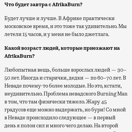
Что будет завтра с AfrikaBurn?
Будет лучше и лучше. В Африке практически
московское время, и это тоже так удивительно. Мы
летели 15 часов, и у меня не было джетлага.
Какой возраст людей, которые приезжают на
AfrikaBurn?
Любопытная вещь, больше взрослых людей — 30–
50 лет. Иногда и старички, дедки — по 60–70 лет. В
Неваде почему-то более молодые. Но это, кстати,
неудивительно. Проблема невадского Burning Man
в том, что там физически тяжело. Жару 45
градусов еще можно выдержать, но бури! Со мной
в Неваде происходило следующее — в первый
день я полон сил и много чего делаю. На второй