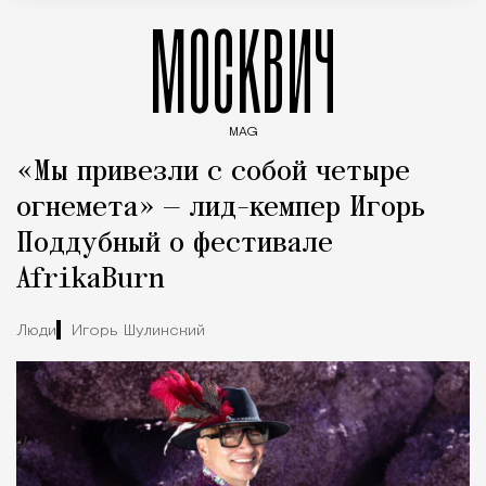
МОСКВИЧ
MAG
Введите ключевые слова для поиска статей
«Мы привезли с собой четыре
огнемета» — лид-кемпер Игорь
Поддубный о фестивале
AfrikaBurn
Люди
Игорь Шулинский