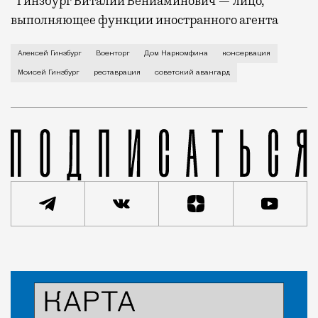
* Гинзбург Виталий Вениаминович — лицо,
выполняющее функции иностранного агента
Подходит к концу реставрация здания Наркомфина, 
Алексей Гинзбург
Военторг
Дом Наркомфина
консервация
Моисей Гинзбург
реставрация
советский авангард
Статья
Евгения Гершкович
Люди