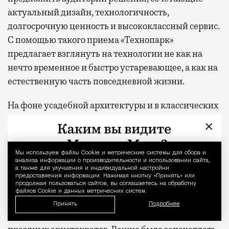
актуальный дизайн, технологичность,
долгосрочную ценность и высококлассный сервис.
С помощью такого приема «Технопарк»
предлагает взглянуть на технологии не как на
нечто временное и быстро устаревающее, а как на
естественную часть повседневной жизни.
На фоне усадебной архитектуры и в классических
интерьерах появились узнаваемые герои —
×
современные гедонисты. Они ведут образ жизни,
присущий аристократам прошлого, но теперь их
Мы используем файлы Сookie и метрические системы для сбора и
Уведомление 
комфорт дополняет современная техника. При
анализа информации о производительности и использовании сайта,
а также для улучшения и индивидуальной настройки
создании рекламной кампании команда
предоставления информации. Нажимая кнопку «Принять» или
продолжая пользоваться сайтом, вы соглашаетесь на обработку
вдохновлялась классическими работами
файлов Cookie и данных метрических систем.
художников в стиле барокко, которые часто
Принять
Подробнее
изображали веселящиеся компании, музыкантов,