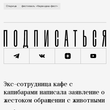
В минувший уикенд маленькая Старица в Тверской об
Старица
фестиваль «Карандаш-фест»
Реклама
Редакция Москвич Mag
Экс-сотрудница кафе с
Город
капибарами написала заявление о
жестоком обращении с животными