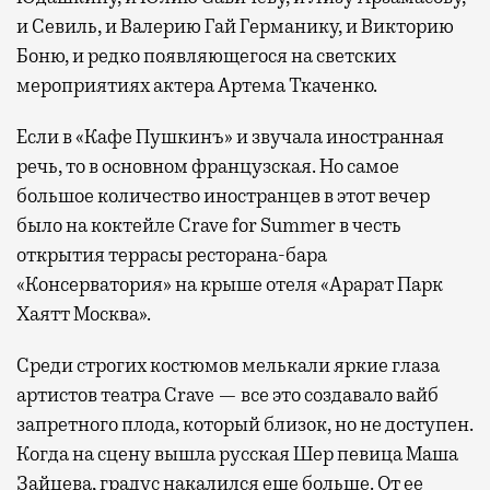
и Севиль, и Валерию Гай Германику, и Викторию
Боню, и редко появляющегося на светских
мероприятиях актера Артема Ткаченко.
Если в «Кафе Пушкинъ» и звучала иностранная
речь, то в основном французская. Но самое
большое количество иностранцев в этот вечер
было на коктейле Crave for Summer в честь
открытия террасы ресторана-бара
«Консерватория» на крыше отеля «Арарат Парк
Хаятт Москва».
Среди строгих костюмов мелькали яркие глаза
артистов театра Crave — все это создавало вайб
запретного плода, который близок, но не доступен.
Когда на сцену вышла русская Шер певица Маша
Зайцева, градус накалился еще больше. От ее