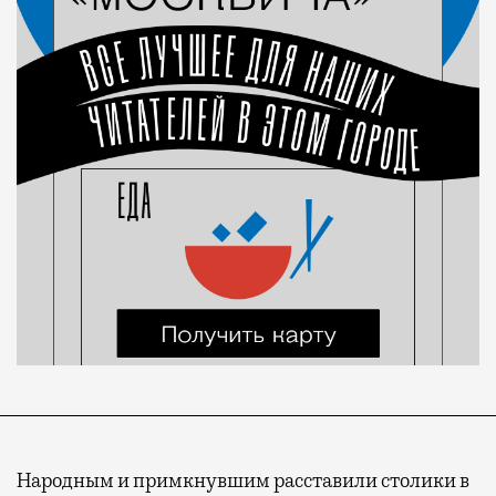
Народным и примкнувшим расставили столики в