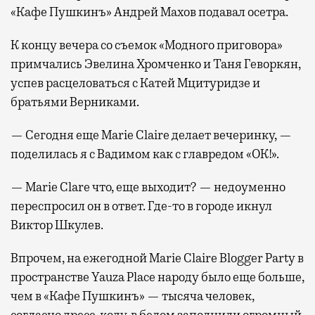
«Кафе Пушкинъ» Андрей Махов подавал осетра.
К концу вечера со съемок «Модного приговора»
примчались Эвелина Хромченко и Таня Геворкян,
успев расцеловаться с Катей Мцитуридзе и
братьями Верниками.
— Сегодня еще Marie Claire делает вечеринку, —
поделилась я с Вадимом как с главредом «ОК!».
— Marie Clare что, еще выходит? — недоуменно
переспросил он в ответ. Где-то в городе икнул
Виктор Шкулев.
Впрочем, на ежегодной Marie Claire Blogger Party в
пространстве Yauza Place народу было еще больше,
чем в «Кафе Пушкинъ» — тысяча человек,
согласно дресс-коду, в белом заполнили огромный