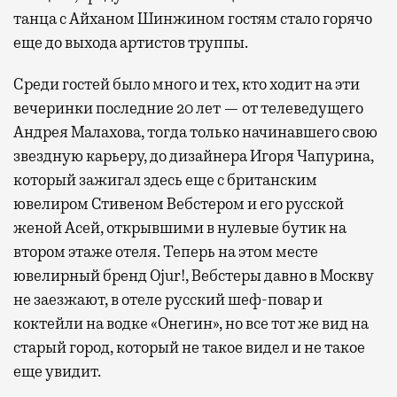
танца с Айханом Шинжином гостям стало горячо
еще до выхода артистов труппы.
Среди гостей было много и тех, кто ходит на эти
вечеринки последние 20 лет — от телеведущего
Андрея Малахова, тогда только начинавшего свою
звездную карьеру, до дизайнера Игоря Чапурина,
который зажигал здесь еще с британским
ювелиром Стивеном Вебстером и его русской
женой Асей, открывшими в нулевые бутик на
втором этаже отеля. Теперь на этом месте
ювелирный бренд Ojur!, Вебстеры давно в Москву
не заезжают, в отеле русский шеф-повар и
коктейли на водке «Онегин», но все тот же вид на
старый город, который не такое видел и не такое
еще увидит.