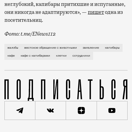
неглубокий, капибары притихшие и испуганные,
они никогда не адаптируются», —
пишет
одна из
посетительниц.
Фото: t.me/ENews112
С момента открытия нового контактного кафе с капи
жалобы
жестокое обращение с животными
заявление
капибары
кафе
кафе с капибарами
клетки
сотрудники