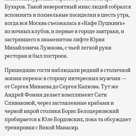
Бухаров. Такой невероятный микс людей собрался
вспомнить и похмельные посиделки в шесть утра,
когда вся Москва съезжалась в «Кафе Пушкинъ»
из ночных клубов, и первые в городе завтраки, и
застрявшего в знаменитом лифте Юрия
Михайловича Лужкова, с чьей легкой руки
ресторан и был построен.
Пришедшие гости наблюдали редкий в столичной
жизни перекос в сторону интересных мужчин —
от Сергея Минаева до Сергея Капкова. Тут же
Андрей Фомин делает комплимент Сати
Спиваковой, через заставленные крабами и
черной икрой столики Борис Белоцерковский
пробирается к Юле Бордовских, пока та обсуждает
тренировки с Викой Манасир.