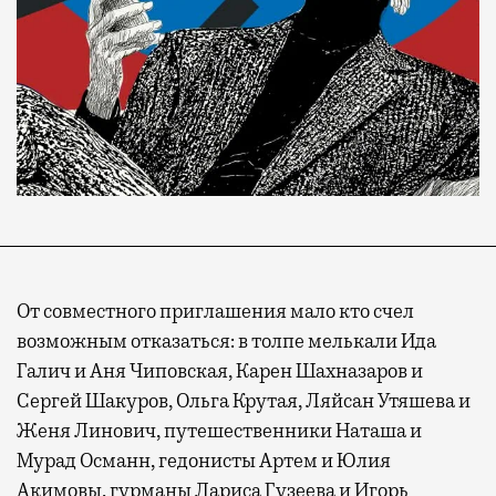
От совместного приглашения мало кто счел
возможным отказаться: в толпе мелькали Ида
Галич и Аня Чиповская, Карен Шахназаров и
Сергей Шакуров, Ольга Крутая, Ляйсан Утяшева и
Женя Линович, путешественники Наташа и
Мурад Османн, гедонисты Артем и Юлия
Акимовы, гурманы Лариса Гузеева и Игорь