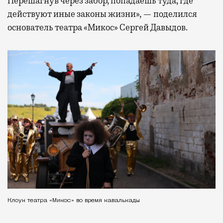
Перешагнув через забор, попадаешь туда, где
действуют иные законы жизни», — поделился
основатель театра «Микос» Сергей Давыдов.
Клоун театра «Микос» во время кавалькады