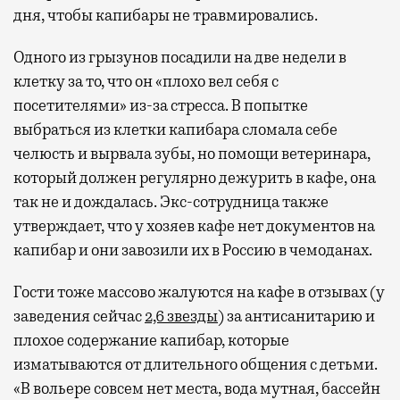
дня, чтобы капибары не травмировались.
Одного из грызунов посадили на две недели в
клетку за то, что он «плохо вел себя с
посетителями» из-за стресса. В попытке
выбраться из клетки капибара сломала себе
челюсть и вырвала зубы, но помощи ветеринара,
который должен регулярно дежурить в кафе, она
так не и дождалась. Экс-сотрудница также
утверждает, что у хозяев кафе нет документов на
капибар и они завозили их в Россию в чемоданах.
Гости тоже массово жалуются на кафе в отзывах (у
заведения сейчас
2,6 звезды
) за антисанитарию и
плохое содержание капибар, которые
изматываются от длительного общения с детьми.
«В вольере совсем нет места, вода мутная, бассейн