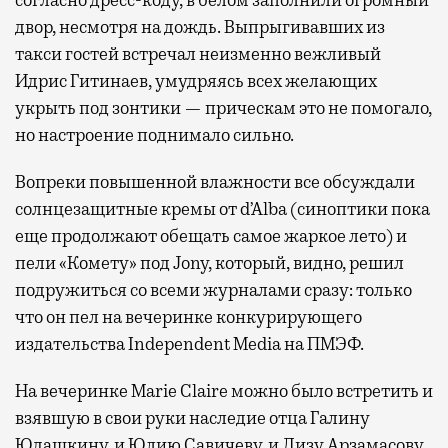
двор, несмотря на дождь. Выпрыгивавших из
такси гостей встречал неизменно вежливый
Идрис Гитинаев, умудряясь всех желающих
укрыть под зонтики — прическам это не помогало,
но настроение поднимало сильно.
Вопреки повышенной влажности все обсуждали
солнцезащитные кремы от d’Alba (синоптики пока
еще продолжают обещать самое жаркое лето) и
пели «Комету» под Jony, который, видно, решил
подружиться со всеми журналами сразу: только
что он пел на вечеринке конкурирующего
издательства Independent Media на ПМЭФ.
На вечеринке Marie Claire можно было встретить и
взявшую в свои руки наследие отца Галину
Юдашкину, и Юлию Савичеву, и Лизу Арзамасову,