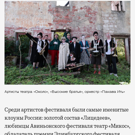
Артисты театра «Около», «Высокие братья», оркестр «Пакава Ить»
Среди артистов фестиваля были самые именитые
клоуны России: золотой состав «Лицедеев»,
любимцы Авиньонского фестиваля театр «Микос»,
обладатель премии Эдинбургского фестиваля