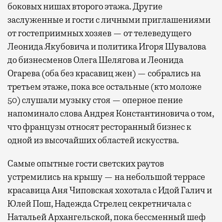
боковых нишах второго этажа. Другие
заслуженные и гости с личными приглашениями
от гостеприимных хозяев — от телеведущего
Леонида Якубовича и политика Игоря Шувалова
до бизнесменов Олега Шелягова и Леонида
Огарева (оба без красавиц жен) — собрались на
третьем этаже, пока все остальные (кто моложе
50) слушали музыку стоя — оперное пение
напоминало слова Андрея Константиновича о том,
что французы относят ресторанный бизнес к
одной из высочайших областей искусства.
Самые опытные гости светских раутов
устремились на крышу — на небольшой террасе
красавица Аня Чиповская хохотала с Идой Галич и
Юлей Пош, Надежда Стрелец секретничала с
Натальей Архангельской, пока бессменный шеф