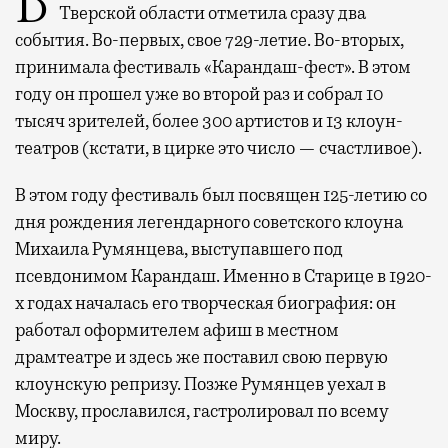
В минувший уикенд маленькая Старица в
Тверской области отметила сразу два
события. Во-первых, свое 729-летие. Во-вторых,
принимала фестиваль «Карандаш-фест». В этом
году он прошел уже во второй раз и собрал 10
тысяч зрителей, более 300 артистов и 13 клоун-
театров (кстати, в цирке это число — счастливое).
В этом году фестиваль был посвящен 125-летию со
дня рождения легендарного советского клоуна
Михаила Румянцева, выступавшего под
псевдонимом Карандаш. Именно в Старице в 1920-
х годах началась его творческая биография: он
работал оформителем афиш в местном
драмтеатре и здесь же поставил свою первую
клоунскую репризу. Позже Румянцев уехал в
Москву, прославился, гастролировал по всему
миру.