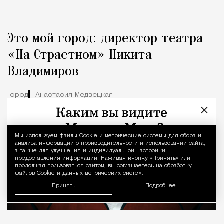
Это мой город: директор театра
«На Страстном» Никита
Владимиров
Город
Анастасия Медвецкая
×
Мы используем файлы Сookie и метрические системы для сбора и
Уведомление 
анализа информации о производительности и использовании сайта,
а также для улучшения и индивидуальной настройки
предоставления информации. Нажимая кнопку «Принять» или
продолжая пользоваться сайтом, вы соглашаетесь на обработку
файлов Cookie и данных метрических систем.
Принять
Подробнее