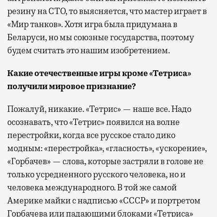
резину на СТО, то выясняется, что мастер играет в
«Мир танков». Хотя игра была придумана в
Беларуси, но мы союзные государства, поэтому
будем считать это нашим изобретением.
Какие отечественные игры кроме «Тетриса»
получили мировое признание?
Пожалуй, никакие. «Тетрис» — наше все. Надо
осознавать, что «Тетрис» появился на волне
перестройки, когда все русское стало дико
модным: «перестройка», «гласность», «ускорение»,
«Горбачев» — слова, которые застряли в голове не
только усредненного русского человека, но и
человека международного. В той же самой
Америке майки с надписью «СССР» и портретом
Горбачева или падающими блоками «Тетриса»