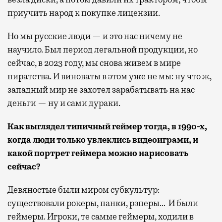
приучить народ к покупке лицензии.
Но мы русские люди — и это нас ничему не
научило. Был период легальной продукции, но
сейчас, в 2023 году, мы снова живем в мире
пиратства. И виноваты в этом уже не мы: ну что ж,
западный мир не захотел зарабатывать на нас
деньги — ну и сами дураки.
Как выглядел
типич
ный геймер тогда, в
1990-
х,
когда люди только увлеклись видеоиграми, и
какой портрет геймера можно нарисовать
сейчас?
Девяностые были миром субкультур:
существовали рокеры, панки, рэперы… И были
геймеры. Игроки, те самые геймеры, ходили в