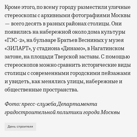
Кроме этого, по всему городу разместили уличные
стереоскопы с архивными фотографиями Москвы
— всего десять в разных районах столицы. Они
появились на набережной около дома культуры
«ГЭС-2», на бульваре Братьев Весниных у музея
«ЗИЛАРТ», у стадиона «Динамо», в Нагатинском
затоне, на площади Тверской заставы. С помощью
стереоскопов можно сравнить исторические виды
столицы с современными городскими пейзажами
и увидеть, как менялись улицы, набережные и
общественные пространства.
Фото: пресс-служба Департамента
градостроительной политики города Москвы
В этом году профессиональный праздник День строи
День строителя