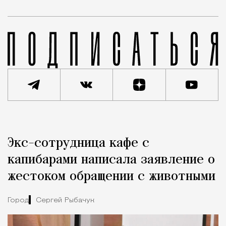
Реклама
Редакция Москвич Mag
Экс-сотрудница кафе с
Город
капибарами написала заявление о
жестоком обращении с животными
Город
Сергей Рыбачук