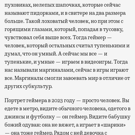
пуховиках, нелепых шапочках, которые сейчас
называют пидорками, и в свитере на два размера
больше. Такой лоховатый человек, но при этом с
горящими глазами, который, попадая в тусовку,
чувствовал себя выше всех. Тогда геймер —
человек, который остальных считал тупенькими и
думал, что он умный. А сейчас мы все — и
тупенькие, и умные — играем в видеоигры. Тогда
нас называли маргиналами, сейчас в игры играют
все. Маргиналы смогли завоевать мир в отличие от
других субкультур.
Портрет геймера в 2023 году — просто человек. Вы
едете в метро, видите обычного человека, одетого в
джинсы и футболку — он геймер. Видите бабушку
божий одуван: она не вяжет, а играет в «шарики»
— она тоже геймер. Рядом с ней девочка с