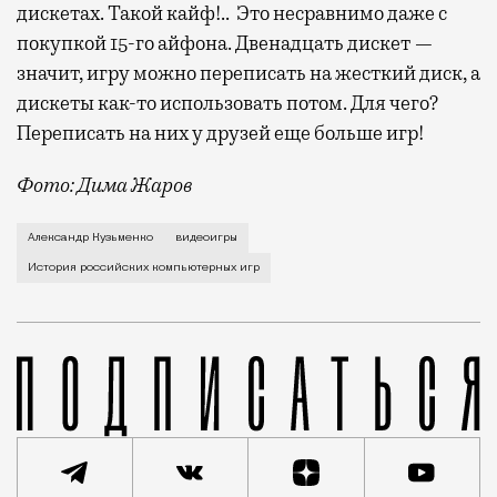
дискетах. Такой кайф!.. Это несравнимо даже с
покупкой 15-го айфона. Двенадцать дискет —
значит, игру можно переписать на жесткий диск, а
дискеты как-то использовать потом. Для чего?
Переписать на них у друзей еще больше игр!
Фото: Дима Жаров
Александр Кузьменко играет в видеоигры с 1985 г
Александр Кузьменко
видеоигры
История российских компьютерных игр