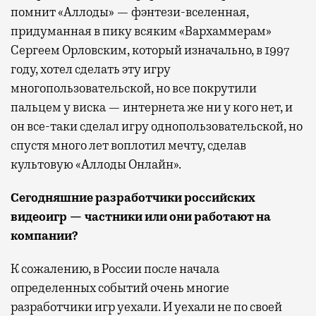
помнит «Аллоды» — фэнтези-вселенная,
придуманная в пику всяким «Вархаммерам»
Сергеем Орловским, который изначально, в 1997
году, хотел сделать эту игру
многопользовательской, но все покрутили
пальцем у виска — интернета же ни у кого нет, и
он все-таки сделал игру однопользовательской, но
спустя много лет воплотил мечту, сделав
культовую «Аллоды Онлайн».
Сегодняшние разработчики российских
видеоигр
—
частники или
они
работаю
т
на
компании?
К сожалению, в России после начала
определенных событий очень многие
разработчики игр уехали. И уехали не по своей