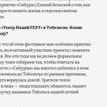
иятие «Сибура») Еленой Бельской о том, как
росто менять жизнь в отдельно взятом
ше.
«Театр Наций FEST» в Тобольске. Какие
оду?
у что об этом фестивале мне особенно приятно
ль, но и активный участник проекта с момента
ен. Все эти годы мы не делаем формальное
у тоже собираем так, чтобы отвечать на
есте с «Сибуром» мы многого добились в этом
 доезжала до Тобольска по разным причинам,
удто вернулась домой. Зрители тепло
 в лицо — люди подходят, общаются, задают
в шутку называем Тобольск нашей летней