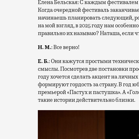
Елена Бельская: С каждым фестивалем
Когда очередной фестиваль заканчиваетс
начинаешь планировать следующий, рож
на мой взгляд, в 2025 году нам особен
правильно их называю? Наташа, если ч
Н. М.
: Все верно!
Е. Б.
: Они кажутся простыми техническ
смыслы. Посмотрев две постановки прое
году хочется сделать акцент на личных 
формируют гордость за страну. В год 
премьерой «Пастух и пастушка». А «Гол
такие истории действительно близки.