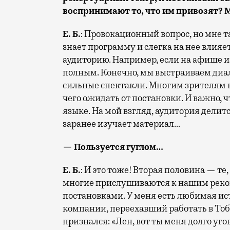
воспринимают то, что им привозят? М
Е. Б.
: Провокационный вопрос, но мне т
знает программу и слегка на нее влияет
аудиторию. Например, если на афише изв
полным. Конечно, мы выстраиваем ди
сильные спектакли. Многим зрителям н
чего ожидать от постановки. И важно, 
языке. На мой взгляд, аудитория делитс
заранее изучает материал…
— Пользуется гуглом…
Е. Б.
: И это тоже! Вторая половина — те
многие прислушиваются к нашим реком
постановками. У меня есть любимая ист
компании, переехавший работать в Тоб
признался: «Лен, вот ты меня долго уг