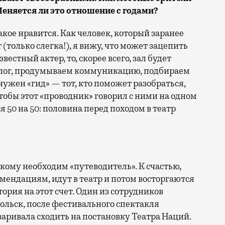
еняется ли это отношение с годами?
акое нравится. Как человек, который заранее
 (только слегка!), я вижу, что может зацепить
естный актер, то, скорее всего, зал будет
алог, продумываем коммуникацию, подбираем
ужен «гид» — тот, кто поможет разобраться,
чтобы этот «проводник» говорил с ними на одном
я 50 на 50: половина перед походом в театр
, кому необходим «путеводитель». К счастью,
ендациям, идут в театр и потом восторгаются
ория на этот счет. Один из сотрудников
ольск, после фестивального спектакля
оваривала сходить на постановку Театра Наций.