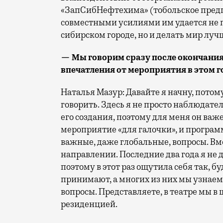
«ЗапСибНефтехима» (тобольское предпр
совместными усилиями им удается не п
сибирском городе, но и делать мир луч
— Мы говорим сразу после окончания 
впечатления от мероприятия в этом г
Наталья Мазур: Давайте я начну, потом
говорить. Здесь я не просто наблюдате
его создания, поэтому для меня он важ
мероприятие «для галочки», и программ
важные, даже глобальные, вопросы. Вм
направлении. Последние два года я не
поэтому в этот раз ощутила себя так, б
принимают, а многих из них мы узнаем
вопросы. Представляете, в театре мы 
резиденцией.