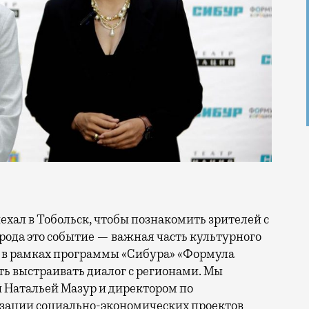
рода это событие — важная часть культурного
 в рамках программы «Сибура» «Формула
ть выстраивать диалог с регионами. Мы
 Натальей Мазур и директором по
изации социально-экономических проектов