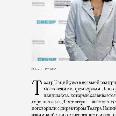
9 мин. чтения
Театр Наций уже в восьмой раз приехал в Тобольск, чтобы познакомить зрителей с
московскими премьерами. Для го
ландшафта, который развивается
хороших дел». Для театра — возможнос
поговорили с директором Театра Наций
взаимодействию с госорганами и реал