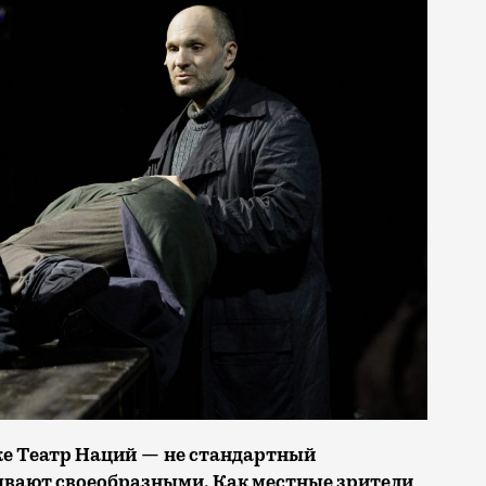
 же Театр Наций — не стандартный
ывают своеобразными. Как местные зрители