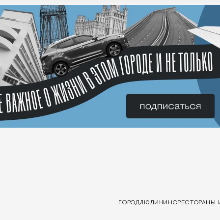
ГОРОД
ЛЮДИ
КИНО
РЕСТОРАНЫ 