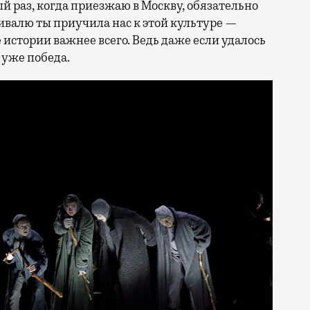
ый раз, когда приезжаю в Москву, обязательно
ивалю ты приучила нас к этой культуре —
 истории важнее всего. Ведь даже если удалось
 уже победа.