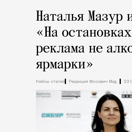
Наталья Мазур 
«На остановках
реклама не алк
ярмарки»
Кейсы статей
Редакция Москвич Mag
23.