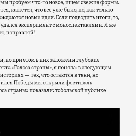
 мы пробуем что-то новое, ищем свежие формы.
я, кажется, что все уже было, но, как только
даются новые идеи. Если подводить итоги, то,
но удался эксперимент с моноспектаклями. Я же
то, поправляй!
и, но при этом в них заложены глубокие
кта «Голоса страны», я поняла: в следующем
историях — тех, что остаются в тени, но
юбилея Победы мы открыли фестиваль
оса страны» показали: тобольской публике