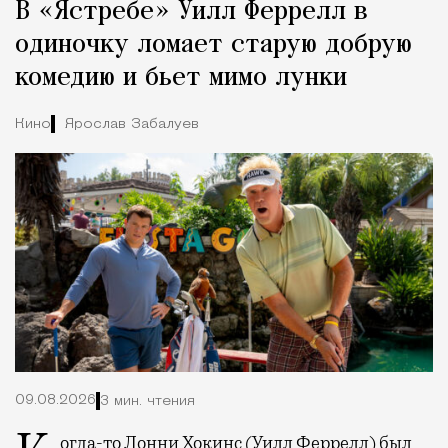
В «Ястребе» Уилл Феррелл в
Город
одиночку ломает старую добрую
комедию и бьет мимо лунки
Кино
Ярослав Забалуев
09.08.2026
3 мин. чтения