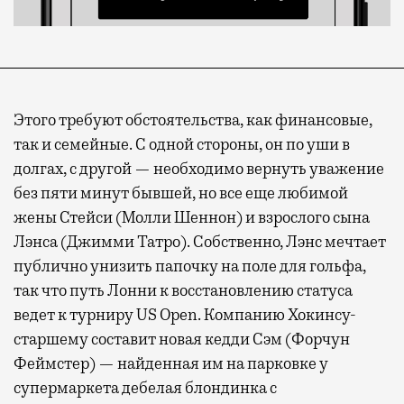
Этого требуют обстоятельства, как финансовые,
так и семейные. С одной стороны, он по уши в
долгах, с другой — необходимо вернуть уважение
без пяти минут бывшей, но все еще любимой
жены Стейси (Молли Шеннон) и взрослого сына
Лэнса (Джимми Татро). Собственно, Лэнс мечтает
публично унизить папочку на поле для гольфа,
так что путь Лонни к восстановлению статуса
ведет к турниру US Open. Компанию Хокинсу-
старшему составит новая кедди Сэм (Форчун
Феймстер) — найденная им на парковке у
супермаркета дебелая блондинка с