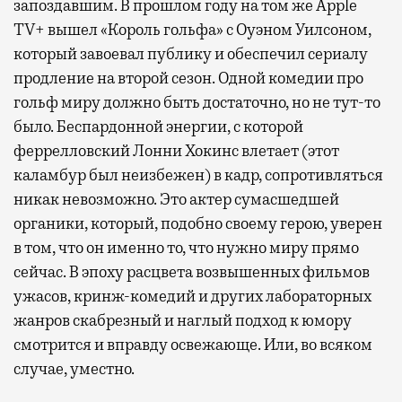
запоздавшим. В прошлом году на том же Apple
TV+ вышел «Король гольфа» с Оуэном Уилсоном,
который завоевал публику и обеспечил сериалу
продление на второй сезон. Одной комедии про
гольф миру должно быть достаточно, но не тут-то
было. Беспардонной энергии, с которой
феррелловский Лонни Хокинс влетает (этот
каламбур был неизбежен) в кадр, сопротивляться
никак невозможно. Это актер сумасшедшей
органики, который, подобно своему герою, уверен
в том, что он именно то, что нужно миру прямо
сейчас. В эпоху расцвета возвышенных фильмов
ужасов, кринж-комедий и других лабораторных
жанров скабрезный и наглый подход к юмору
смотрится и вправду освежающе. Или, во всяком
случае, уместно.