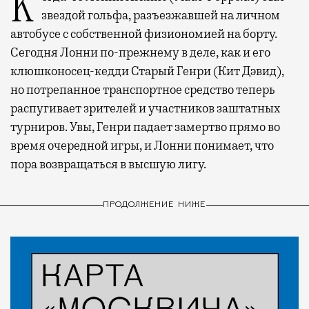
Когда-то Лонни Хокинс (Уилл Феррелл) был
звездой гольфа, разъезжавшей на личном
автобусе с собственной физиономией на борту.
Сегодня Лонни по-прежнему в деле, как и его
клюшконосец-кедди Старый Генри (Кит Дэвид),
но потрепанное транспортное средство теперь
распугивает зрителей и участников заштатных
турниров. Увы, Генри падает замертво прямо во
время очередной игры, и Лонни понимает, что
пора возвращаться в высшую лигу.
ПРОДОЛЖЕНИЕ НИЖЕ