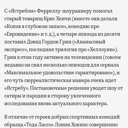
С «Ястребом» Ферреллу-шоураннеру помогал
старый товарищ Крис Хенчи (вместе они делали
«Копов в глубоком запасе», комедию про
«Евровидение» и т. д.), а четыре эпизода из десяти
поставил Дэвид Гордон Грин («Ананасовый
экспресс», последняя трилогия про «Хеллоуин»).
Грин в этом году активен на телевидении (совсем
недавно он снял несколько эпизодов для сериала
«Максимальное удовольствие гарантировано»), и
его чуть сюрреалистическая манера очень идет
«Ястребу». Постановочные решения уводят шоу от
сатиры и пародии в сторону увлеченного
исследования вновь актуального характера.
В отличие от героев добрых спортивных комедий
образца «Теда Лассо» Лонни Хокинс совершенно