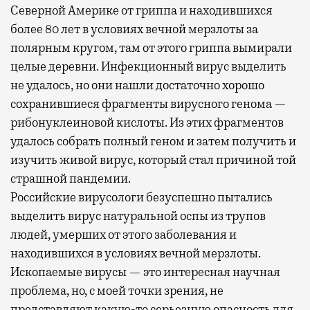
Северной Америке от гриппа и находившихся
более 80 лет в условиях вечной мерзлоты за
полярным кругом, там от этого гриппа вымирали
целые деревни. Инфекционный вирус выделить
не удалось, но они нашли достаточно хорошо
сохранившиеся фрагменты вирусного генома —
рибонуклеиновой кислоты. Из этих фрагментов
удалось собрать полный геном и затем получить и
изучить живой вирус, который стал причиной той
страшной пандемии.
Российские вирусологи безуспешно пытались
выделить вирус натуральной оспы из трупов
людей, умерших от этого заболевания и
находившихся в условиях вечной мерзлоты.
Ископаемые вирусы — это интересная научная
проблема, но, с моей точки зрения, не
представляют какую-то серьезную опасность для