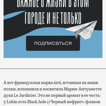
А вот французская марка ānti, вставшая на наши
полки, вспомнила и посвятила Марии-Антуанетте
духи Le Jardinier. Это не первый аромат в ее честь:
у Lubin есть Black Jade («Черный нефрит»: флакон