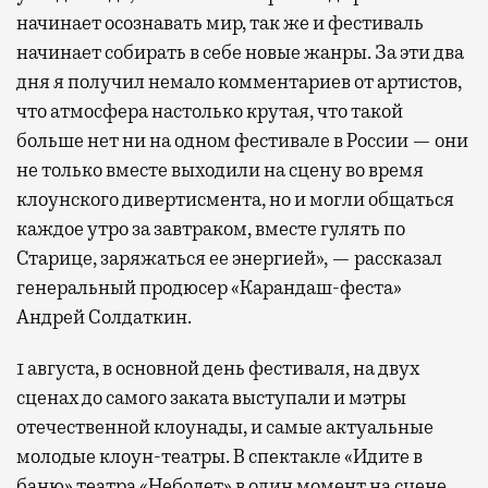
начинает осознавать мир, так же и фестиваль
начинает собирать в себе новые жанры. За эти два
дня я получил немало комментариев от артистов,
что атмосфера настолько крутая, что такой
больше нет ни на одном фестивале в России — они
не только вместе выходили на сцену во время
клоунского дивертисмента, но и могли общаться
каждое утро за завтраком, вместе гулять по
Старице, заряжаться ее энергией», — рассказал
генеральный продюсер «Карандаш-феста»
Андрей Солдаткин.
1 августа, в основной день фестиваля, на двух
сценах до самого заката выступали и мэтры
отечественной клоунады, и самые актуальные
молодые клоун-театры. В спектакле «Идите в
баню» театра «Неболет» в один момент на сцене