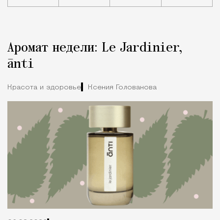
Реклама
Редакция Москвич Mag
Аромат недели: Le Jardinier,
Город
ānti
Красота и здоровье
Ксения Голованова