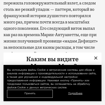
пережила головокружительный взлет, а следом
столь же резкий упадок — паттерн, который во
французской истории душистого повторялся
много раз, причем почти всегда в масштабах
одного поколения. Его следующий виток выпал
как раз на времена Марии-Антуанетты, еще при
жизни получившей прозвище «мадам Дефицит»
за непосильные для казны расходы, в том числе
парфюмерные. В одном лишь 1785 году она
×
потратила на наряды и духи 258 тыс. ливров
(около 30 млн евро в пересчете на современные
Мы используем файлы Сookie и метрические системы для сбора и
Уведомление 
деньги) и все равно умудрилась задолжать своим
анализа информации о производительности и использовании сайта,
а также для улучшения и индивидуальной настройки
парфюмерам: на неоплаченные счета жаловались
предоставления информации. Нажимая кнопку «Принять» или
и ее любимый «нос» Жан-Луи Фаржон, и
продолжая пользоваться сайтом, вы соглашаетесь на обработку
файлов Cookie и данных метрических систем.
основатель парфюмерной династии Жан-
Принять
Подробнее
Франсуа Убиган.