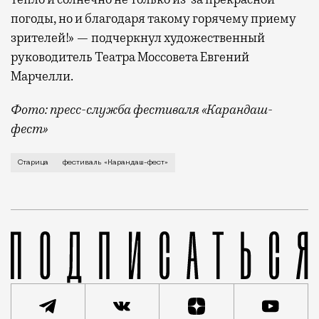
погоды, но и благодаря такому горячему приему
зрителей!» — подчеркнул художественный
руководитель Театра Моссовета Евгений
Марчелли.
Фото: пресс-служба фестиваля «Карандаш-
фест»
В минувший уикенд маленькая Старица в Тверской об
Старица
фестиваль «Карандаш-фест»