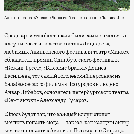
Артисты театра «Около», «Высокие братья», оркестр «Пакава Ить»
Среди артистов фестиваля были самые именитые
клоуны России: золотой состав «Лицедеев»,
любимцы Авиньонского фестиваля театр «Микос»,
обладатель премии Эдинбургского фестиваля
«Комик-Трест», «Высокие братья» Дениса
Васильева, тот самый гоголевский персонаж из
балабановского фильма «Про уродов и людей»
Анвар Либабов, основатель петербургского театра
«Семьянюки» Александр Гусаров.
«Здесь будет так, что каждый клоун станет
мечтать попасть сюда — так же, как каждый актер
мечтает попасть в Авиньон. Потому что Старица