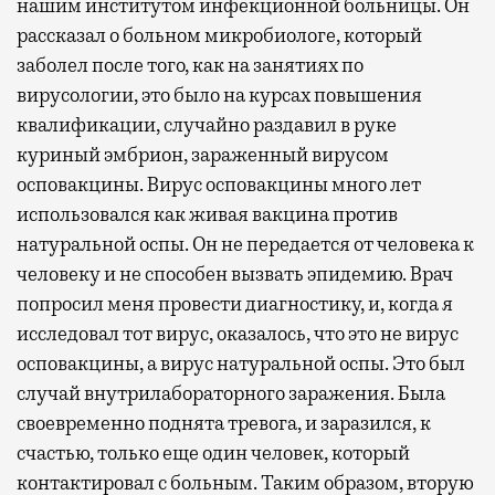
нашим институтом инфекционной больницы. Он
рассказал о больном микробиологе, который
заболел после того, как на занятиях по
вирусологии, это было на курсах повышения
квалификации, случайно раздавил в руке
куриный эмбрион, зараженный вирусом
осповакцины. Вирус осповакцины много лет
использовался как живая вакцина против
натуральной оспы. Он не передается от человека к
человеку и не способен вызвать эпидемию. Врач
попросил меня провести диагностику, и, когда я
исследовал тот вирус, оказалось, что это не вирус
осповакцины, а вирус натуральной оспы. Это был
случай внутрилабораторного заражения. Была
своевременно поднята тревога, и заразился, к
счастью, только еще один человек, который
контактировал с больным. Таким образом, вторую