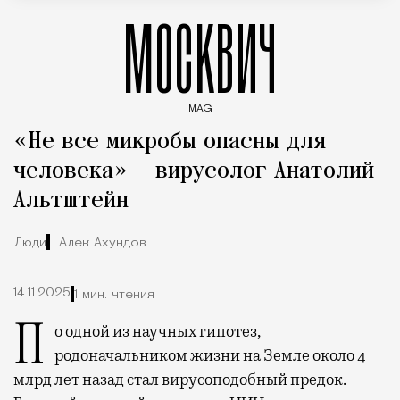
МОСКВИЧ
MAG
Введите ключевые слова для поиска статей
«Не все микробы опасны для
человека» — вирусолог Анатолий
Альтштейн
Люди
Алек Ахундов
14.11.2025
1 мин. чтения
По одной из научных гипотез,
родоначальником жизни на Земле около 4
млрд лет назад стал вирусоподобный предок.