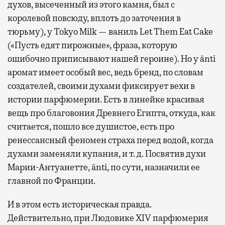
духов, высеченный из этого камня, был с
королевой повсюду, вплоть до заточения в
тюрьму), у Tokyo Milk — ваниль Let Them Eat Cake
(«Пусть едят пирожные», фраза, которую
ошибочно приписывают нашей героине). Но у ānti
аромат имеет особый вес, ведь бренд, по словам
создателей, своими духами фиксирует вехи в
истории парфюмерии. Есть в линейке красивая
вещь про благовония Древнего Египта, откуда, как
считается, пошло все душистое, есть про
ренессансный феномен страха перед водой, когда
духами заменяли купания, и т. д. Посвятив духи
Марии-Антуанетте, ānti, по сути, назначили ее
главной по Франции.
И в этом есть историческая правда.
Действительно, при Людовике XIV парфюмерия