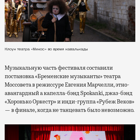
Клоун театра «Микос» во время кавалькады
Музыкальную часть фестиваля составили
постановка «Бременские музыканты» театра
Моссовета в режиссуре Евгения Марчелли, этно-
авангардный а капелла-бэнд Spokanki, джаз-бэнд
«Хоронько Оркестр» и инди-группа «Рубеж Веков»
— в финале, когда не танцевать было невозможно.