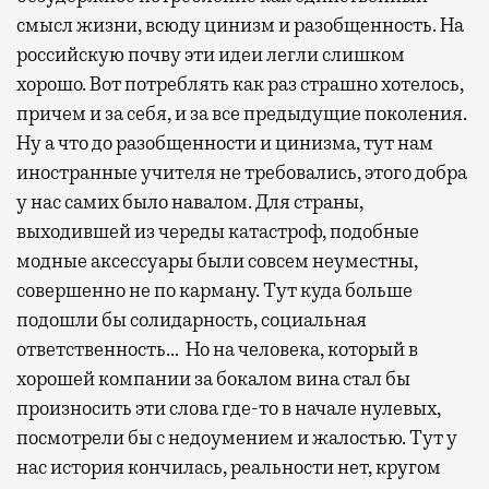
смысл жизни, всюду цинизм и разобщенность. На
российскую почву эти идеи легли слишком
хорошо. Вот потреблять как раз страшно хотелось,
причем и за себя, и за все предыдущие поколения.
Ну а что до разобщенности и цинизма, тут нам
иностранные учителя не требовались, этого добра
у нас самих было навалом. Для страны,
выходившей из череды катастроф, подобные
модные аксессуары были совсем неуместны,
совершенно не по карману. Тут куда больше
подошли бы солидарность, социальная
ответственность… Но на человека, который в
хорошей компании за бокалом вина стал бы
произносить эти слова где-то в начале нулевых,
посмотрели бы с недоумением и жалостью. Тут у
нас история кончилась, реальности нет, кругом