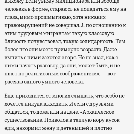
выхожу. Если увижу милиционера или вообще
человека в форме, стараюсь не попадаться ему на
глаза, мимо прошмыгиваю, хотя никаких
правонарушений не совершал. Я по отношению к
этим трудовым мигрантам такую классовую
близость почувствовал, такую солидарность. Тем
более что они моего примерно возраста. Даже
выпить с ними захотел с горя. Но не знал, как с
ними начать разговор, да они, может быть, и не
пьют по религиозным соображениям», — вот
рассказ одного умного человека.
Еще приходится от многих слышать, что особо не
хочется никуда выходить. И если с друзьями
общаться, то дома или на даче. «Архаическое
существование. Приволок в теплую нору кусок
еды, накормил жену и детенышей и плотно