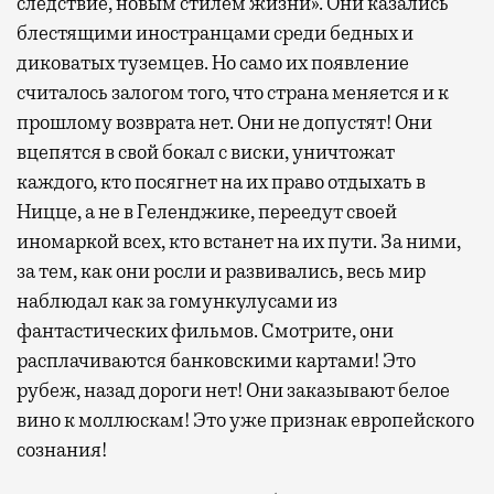
следствие, новым стилем жизни». Они казались
блестящими иностранцами среди бедных и
диковатых туземцев. Но само их появление
считалось залогом того, что страна меняется и к
прошлому возврата нет. Они не допустят! Они
вцепятся в свой бокал с виски, уничтожат
каждого, кто посягнет на их право отдыхать в
Ницце, а не в Геленджике, переедут своей
иномаркой всех, кто встанет на их пути. За ними,
за тем, как они росли и развивались, весь мир
наблюдал как за гомункулусами из
фантастических фильмов. Смотрите, они
расплачиваются банковскими картами! Это
рубеж, назад дороги нет! Они заказывают белое
вино к моллюскам! Это уже признак европейского
сознания!