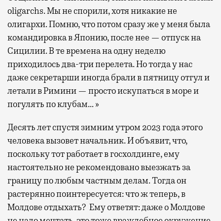
oligarchs. Мы не спорили, хотя никакие не
олигархи. Помню, что потом сразу же у меня была
командировка в Японию, после нее — отпуск на
Сицилии. В те времена на одну неделю
приходилось два-три перелета. Но тогда у нас
даже секретарши иногда брали в пятницу отгул и
летали в Римини — просто искупаться в море и
погулять по клубам… »
Десять лет спустя зимним утром 2023 года этого
человека вызовет начальник. И объявит, что,
поскольку тот работает в госхолдинге, ему
настоятельно не рекомендовано выезжать за
границу по любым частным делам. Тогда он
растерянно поинтересуется: что ж теперь, в
Молдове отдыхать? Ему ответят: даже о Молдове
не надо мечтать, это тоже враждебное окружение,