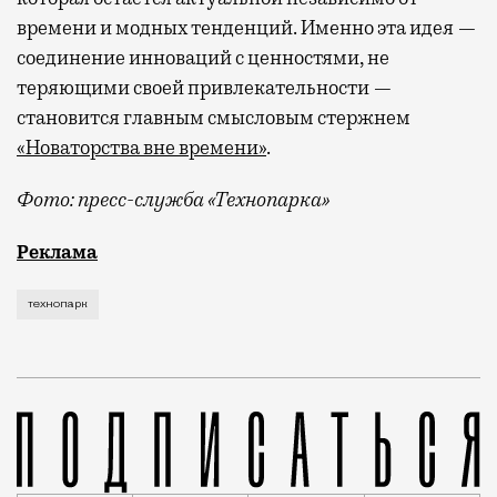
времени и модных тенденций. Именно эта идея —
соединение инноваций с ценностями, не
теряющими своей привлекательности —
становится главным смысловым стержнем
«Новаторства вне времени»
.
Фото: пресс-служба «Технопарка»
Рекламные кампании техники редко выходят за рамк
Реклама
технопарк