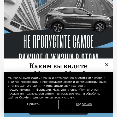
×
Мы используем файлы Сookie и метрические системы для сбора и
Уведомление 
анализа информации о производительности и использовании сайта,
а также для улучшения и индивидуальной настройки
предоставления информации. Нажимая кнопку «Принять» или
продолжая пользоваться сайтом, вы соглашаетесь на обработку
файлов Cookie и данных метрических систем.
Принять
Подробнее