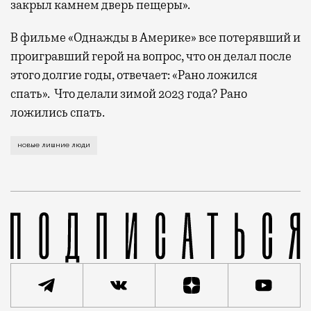
закрыл камнем дверь пещеры».
В фильме «Однажды в Америке» все потерявший и
проигравший герой на вопрос, что он делал после
этого долгие годы, отвечает: «Рано ложился
спать». Что делали зимой 2023 года? Рано
ложились спать.
— Проснулся утром от плеска воды, поднимаю глаза,
новые лишние люди