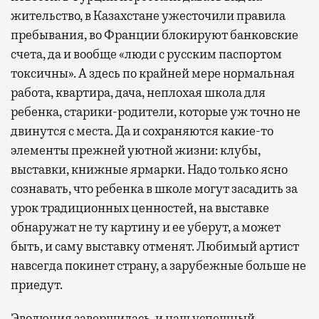
жительство, в Казахстане ужесточили правила
пребывания, во Франции блокируют банковские
счета, да и вообще «люди с русским паспортом
токсичны». А здесь по крайней мере нормальная
работа, квартира, дача, неплохая школа для
ребенка, старики-родители, которые уж точно не
двинутся с места. Да и сохраняются какие-то
элементы прежней уютной жизни: клубы,
выставки, книжные ярмарки. Надо только ясно
сознавать, что ребенка в школе могут засадить за
урок традиционных ценностей, на выставке
обнаружат не ту картину и ее уберут, а может
быть, и саму выставку отменят. Любимый артист
навсегда покинет страну, а зарубежные больше не
приедут.
Эволюция завершилась, и наш успешный