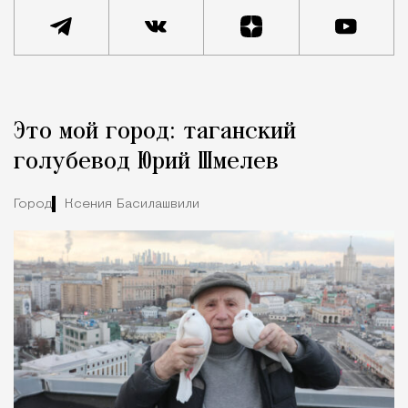
Реклама
Редакция Москвич Mag
Это мой город: таганский
Город
голубевод Юрий Шмелев
Город
Ксения Басилашвили