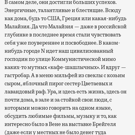
В самом деле, они достигли больших успехов.
Энергичные, талантливые и блестящие. Всюду
как дома, будь то США, Греция или какая-нибудь
Малайзия. Да что Малайзия — даже в российской
глубинке в последнее время стали чувствовать
себя уже поувереннее и посвободнее. В каком-
нибудь городе N идет наш цивилизованный
господин по улице Коммунистической мимо
каких-то мутных «кафе-шашлычных». И вдруг —
гастробар. А в меню мильфей из свеклы с козьим
сыром, яблочный пирог сестер Цветаевых и
лавандовый раф. Ура, и здесь есть жизнь, здесь он
почти дома, в зале и за стойкой свои люди, с
которыми можно говорить на одном языке,
обсудить любимые фильмы, музыку и то, как
интересно было в Вене на выставке Брейгеля
(даже если у местных не было денег туда