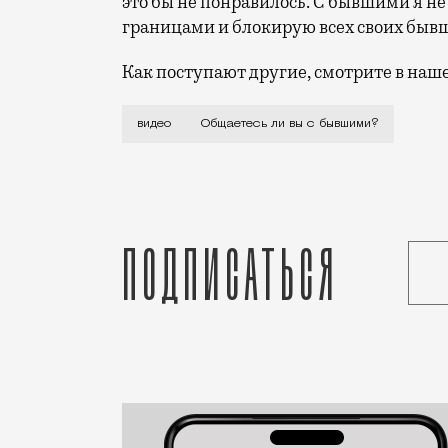
это бы не понравилось. С бывшими я н
границами и блокирую всех своих бывш
Как поступают другие, смотрите в наше
Накануне наступления весны и после Дн
видео
Общаетесь ли вы с бывшими?
Подписаться
Дарья Константинова
Спецпроект
Статья
Редакция Москвич Mag
Люди