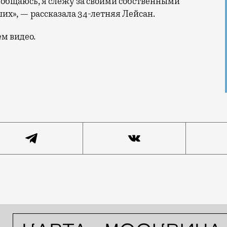
е общаюсь, я слежу за своими собственными
их», — рассказала 34-летняя Лейсан.
м видео.
я святого Валентина «Москвич Mag» решил выйти в го