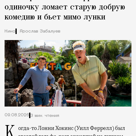
одиночку ломает старую добрую
комедию и бьет мимо лунки
Кино
Ярослав Забалуев
09.08.2026
3 мин. чтения
Когда-то Лонни Хокинс (Уилл Феррелл) был