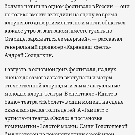
больше нет ни на одном фестивале в России — они
не только вместе выходили на сцену во время
клоунского дивертисмента, но и могли общаться
каждое утро за завтраком, вместе гулять по
Старице, заряжаться ее энергией», — рассказал
генеральный продюсер «Карандаш-феста»
Андрей Солдаткин.
1 августа, в основной день фестиваля, на двух
сценах до самого заката выступали и мэтры
отечественной клоунады, и самые актуальные
молодые клоун-театры. В спектакле «Идите в
баню» театра «Неболет» в один момент на сцене
оказалась целая толпа детей. А «Гамлет» с
артистами театра «Около» в постановке
номинантки «Золотой маски» Саши Толстошевой
был построен на деконструкции самой идеи