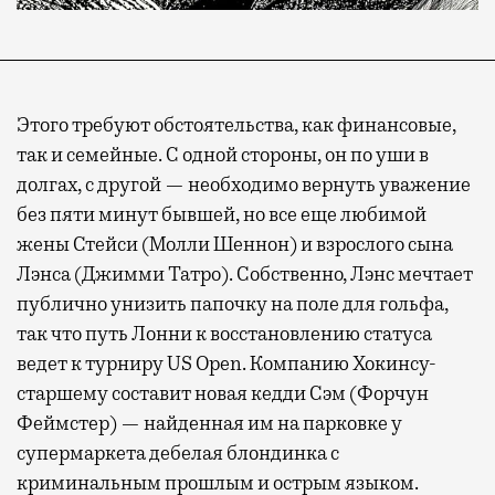
Этого требуют обстоятельства, как финансовые,
так и семейные. С одной стороны, он по уши в
долгах, с другой — необходимо вернуть уважение
без пяти минут бывшей, но все еще любимой
жены Стейси (Молли Шеннон) и взрослого сына
Лэнса (Джимми Татро). Собственно, Лэнс мечтает
публично унизить папочку на поле для гольфа,
так что путь Лонни к восстановлению статуса
ведет к турниру US Open. Компанию Хокинсу-
старшему составит новая кедди Сэм (Форчун
Феймстер) — найденная им на парковке у
супермаркета дебелая блондинка с
криминальным прошлым и острым языком.