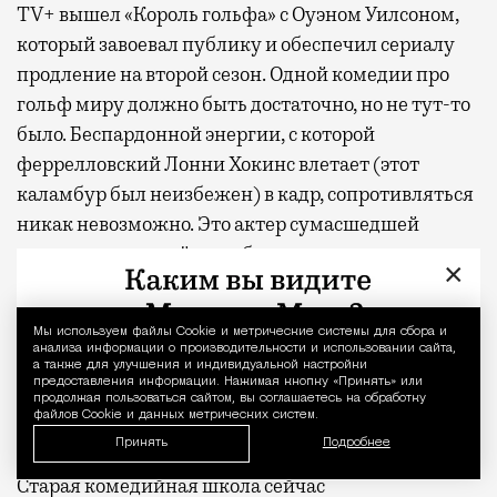
TV+ вышел «Король гольфа» с Оуэном Уилсоном,
который завоевал публику и обеспечил сериалу
продление на второй сезон. Одной комедии про
гольф миру должно быть достаточно, но не тут-то
было. Беспардонной энергии, с которой
феррелловский Лонни Хокинс влетает (этот
каламбур был неизбежен) в кадр, сопротивляться
никак невозможно. Это актер сумасшедшей
органики, который, подобно своему герою, уверен
×
в том, что он именно то, что нужно миру прямо
сейчас. В эпоху расцвета возвышенных фильмов
Мы используем файлы Сookie и метрические системы для сбора и
Уведомление 
ужасов, кринж-комедий и других лабораторных
анализа информации о производительности и использовании сайта,
а также для улучшения и индивидуальной настройки
жанров скабрезный и наглый подход к юмору
предоставления информации. Нажимая кнопку «Принять» или
смотрится и вправду освежающе. Или, во всяком
продолжая пользоваться сайтом, вы соглашаетесь на обработку
файлов Cookie и данных метрических систем.
случае, уместно.
Принять
Подробнее
Старая комедийная школа сейчас