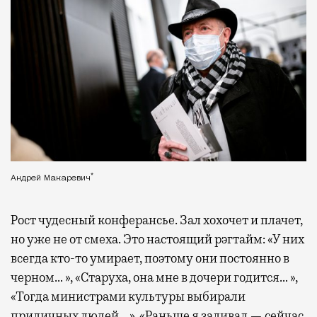
*
Андрей Макаревич
Рост чудесный конферансье. Зал хохочет и плачет,
но уже не от смеха. Это настоящий рэгтайм: «У них
всегда кто-то умирает, поэтому они постоянно в
черном… », «Старуха, она мне в дочери годится… »,
«Тогда министрами культуры выбирали
приличных людей… », «Раньше я заливал — сейчас