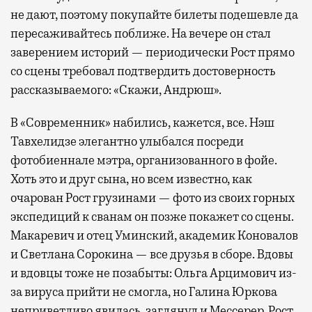
не дают, поэтому покупайте билеты подешевле да
пересаживайтесь поближе. На вечере он стал
заверением историй — периодически Рост прямо
со сцены требовал подтвердить достоверность
рассказываемого: «Скажи, Андрюш».
В «Современник» набились, кажется, все. Нэш
Тавхелидзе элегантно улыбался посреди
фотобиеннале мэтра, организованного в фойе.
Хоть это и друг сына, но всем известно, как
очарован Рост грузинами — фото из своих горных
экспедиций к сванам он позже покажет со сцены.
Макаревич и отец Уминский, академик Коновалов
и Светлана Сорокина — все друзья в сборе. Вдовы
и вдовцы тоже не позабыты: Ольга Арцимович из-
за вируса прийти не смогла, но Галина Юркова
неприветливо явилась, заглянул и Мессерер. Рост