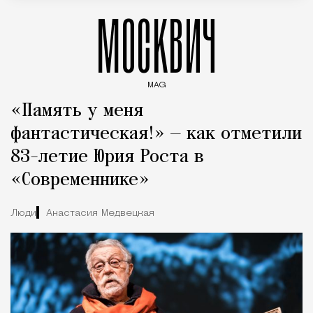
МОСКВИЧ
MAG
Введите ключевые слова для поиска статей
«Память у меня
фантастическая!» — как отметили
83-летие Юрия Роста в
«Современнике»
Люди
Анастасия Медвецкая