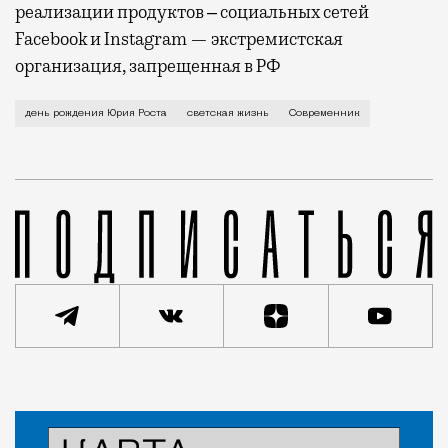
реализации продуктов ‒ социальных сетей
Facebook и Instagram — экстремистская
организация, запрещенная в РФ
Повернувшись задом и лихо задрав кофту, Юрий Миха
день рождения Юрия Роста
светская жизнь
Современник
Статья
Анастасия Медвецкая
Люди