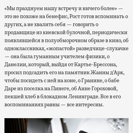
«Мы празднуем нашу встречу и ничего более» —
это не похоже на бенефис, Рост готов вспоминать о
других, а не хвалить себя — говорить о
продавщице из киевской булочной, периодически
появлявшейся в полуобморочном образе в кино, об
одноклассниках, «жопастой» разведчице-слухачке
— она была гуманным учителем физики, о
Данелии, который, выйдя от Картье-Брессона,
просил подсадить его на памятник Жанны д’Арк,
чтобы посидеть с ней на коне, о Гранине, о бабе
Даре из поселка на Пинеге, об Анне Гороховой,
пекшей хлеб в блокадном Ленинграде. Все в его
воспоминаниях равны — все интересны.