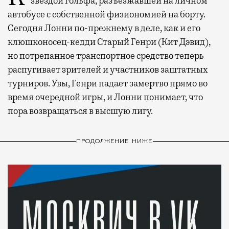
звездой гольфа, разъезжавшей на личном
автобусе с собственной физиономией на борту.
Сегодня Лонни по-прежнему в деле, как и его
клюшконосец-кедди Старый Генри (Кит Дэвид),
но потрепанное транспортное средство теперь
распугивает зрителей и участников заштатных
турниров. Увы, Генри падает замертво прямо во
время очередной игры, и Лонни понимает, что
пора возвращаться в высшую лигу.
ПРОДОЛЖЕНИЕ НИЖЕ