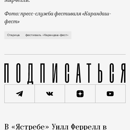
Фото: пресс-служба фестиваля «Карандаш-
фест»
В минувший уикенд маленькая Старица в Тверской об
Старица
фестиваль «Карандаш-фест»
Реклама
Редакция Москвич Mag
В «Ястребе» Уилл Феррелл в
Город