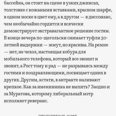
бассейна, он стоит на сцене в узких джинсах,
толстовке с кожаными вставками, красном шарфе,
в одном носке в цвет ему, а в другом — в диссонанс,
чем необычайно гордится и всячески
демонстрирует экстравагантное решение гостям.
В конце вечера по-щегольски снимает туфли 30-
летней выдержки — жмут, но красивы. На ремне
— нет, не чехол, настоящая кобура для
мобильного телефона, который все звонит и
звонит, а Рост тому и рад — не разрываясь между
гостями и поздравляющими, посвящает одних в
других. Другим, кстати, в антракте наливают
крепкое. Как за именинника не выпить? Заодно и
за Муратова, которому либеральный мэтр
исполняет реверанс.