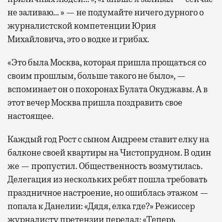
не заливаю… » — не подумайте ничего дурного о
журналистской компетенции Юрия
Михайловича, это о водке и грибах.
«Это была Москва, которая пришла прощаться со
своим прошлым, больше такого не было», —
вспоминает он о похоронах Булата Окуджавы. А в
этот вечер Москва пришла поздравить свое
настоящее.
Каждый год Рост с сыном Андреем ставит елку на
балконе своей квартиры на Чистопрудном. В один
же — пропустил. Общественность возмутилась.
Делегация из нескольких ребят пошла требовать
праздничное настроение, но ошиблась этажом —
попала к Данелии: «Дядя, елка где?» Режиссер
журналисту претензии передал: «Теперь