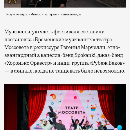
Клоун театра «Микос» во время кавалькады
Музыкальную часть фестиваля составили
постановка «Бременские музыканты» театра
Моссовета в режиссуре Евгения Марчелли, этно-
авангардный а капелла-бэнд Spokanki, джаз-бэнд
«Хоронько Оркестр» и инди-группа «Рубеж Веков»
— в финале, когда не танцевать было невозможно.