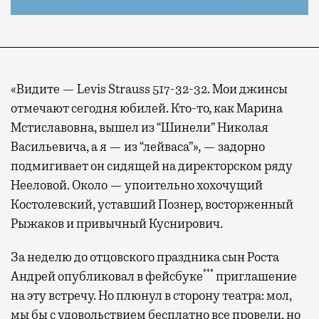
«Видите — Levis Strauss 517-32-32. Мои джинсы
отмечают сегодня юбилей. Кто-то, как Марина
Мстиславовна, вышел из “Шинели” Николая
Васильевича, а я — из “лейваса”», — задорно
подмигивает он сидящей на директорском ряду
Нееловой. Около — упоительно хохочущий
Костолевский, уставший Познер, восторженный
Рыжаков и привычный Куснирович.
За неделю до отцовского праздника сын Роста
***
Андрей опубликовал в фейсбуке
приглашение
на эту встречу. Но плюнул в сторону театра: мол,
мы бы с удовольствием бесплатно все провели, но