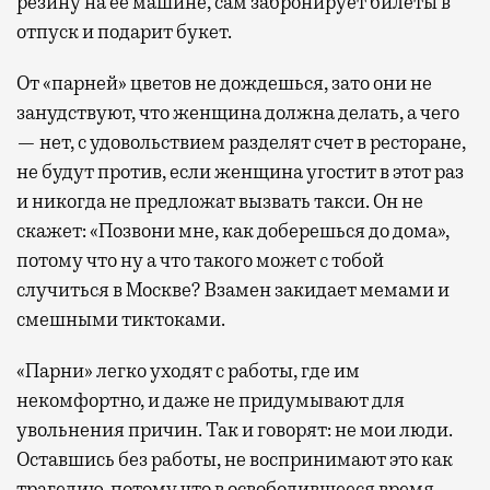
резину на ее машине, сам забронирует билеты в
отпуск и подарит букет.
От «парней» цветов не дождешься, зато они не
занудствуют, что женщина должна делать, а чего
— нет, с удовольствием разделят счет в ресторане,
не будут против, если женщина угостит в этот раз
и никогда не предложат вызвать такси. Он не
скажет: «Позвони мне, как доберешься до дома»,
потому что ну а что такого может с тобой
случиться в Москве? Взамен закидает мемами и
смешными тиктоками.
«Парни» легко уходят с работы, где им
некомфортно, и даже не придумывают для
увольнения причин. Так и говорят: не мои люди.
Оставшись без работы, не воспринимают это как
трагедию, потому что в освободившееся время