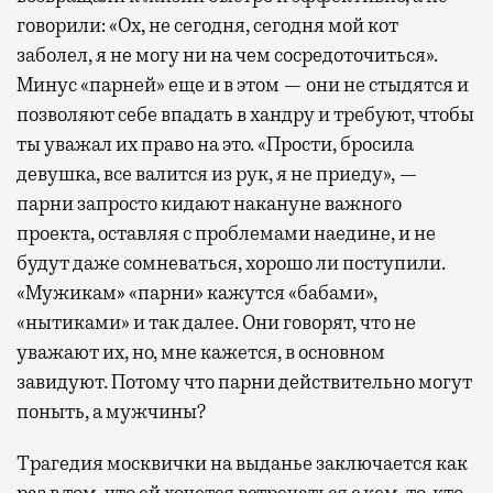
говорили: «Ох, не сегодня, сегодня мой кот
заболел, я не могу ни на чем сосредоточиться».
Минус «парней» еще и в этом — они не стыдятся и
позволяют себе впадать в хандру и требуют, чтобы
ты уважал их право на это. «Прости, бросила
девушка, все валится из рук, я не приеду», —
парни запросто кидают накануне важного
проекта, оставляя с проблемами наедине, и не
будут даже сомневаться, хорошо ли поступили.
«Мужикам» «парни» кажутся «бабами»,
«нытиками» и так далее. Они говорят, что не
уважают их, но, мне кажется, в основном
завидуют. Потому что парни действительно могут
поныть, а мужчины?
Трагедия москвички на выданье заключается как
раз в том, что ей хочется встречаться с кем-то, кто