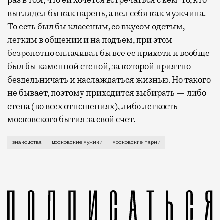
выглядел бы как парень, а вел себя как мужчина.
То есть был бы классным, со вкусом одетым,
легким в общении и на подъем, при этом
безропотно оплачивал бы все ее прихоти и вообще
был бы каменной стеной, за которой приятно
бездельничать и наслаждаться жизнью. Но такого
не бывает, поэтому приходится выбирать — либо
стена (во всех отношениях), либо легкость
московского бытия за свой счет.
Пока московские мужчины жалуются на меркантильнос
знакомства
московские мужики
московские парни