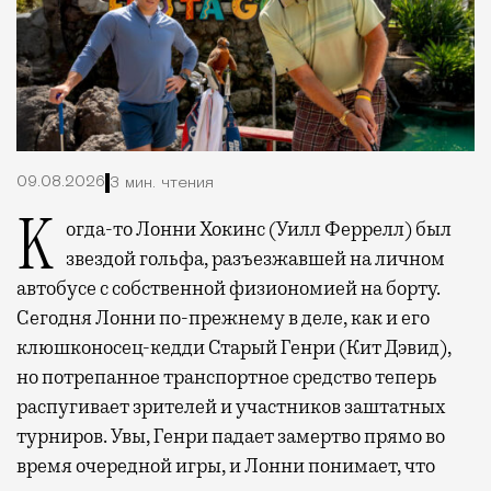
09.08.2026
3 мин. чтения
Когда-то Лонни Хокинс (Уилл Феррелл) был
звездой гольфа, разъезжавшей на личном
автобусе с собственной физиономией на борту.
Сегодня Лонни по-прежнему в деле, как и его
клюшконосец-кедди Старый Генри (Кит Дэвид),
но потрепанное транспортное средство теперь
распугивает зрителей и участников заштатных
турниров. Увы, Генри падает замертво прямо во
время очередной игры, и Лонни понимает, что