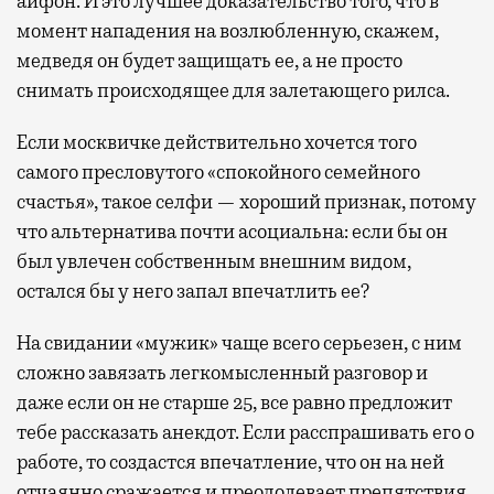
айфон. И это лучшее доказательство того, что в
момент нападения на возлюбленную, скажем,
медведя он будет защищать ее, а не просто
снимать происходящее для залетающего рилса.
Если москвичке действительно хочется того
самого пресловутого «спокойного семейного
счастья», такое селфи — хороший признак, потому
что альтернатива почти асоциальна: если бы он
был увлечен собственным внешним видом,
остался бы у него запал впечатлить ее?
На свидании «мужик» чаще всего серьезен, с ним
сложно завязать легкомысленный разговор и
даже если он не старше 25, все равно предложит
тебе рассказать анекдот. Если расспрашивать его о
работе, то создастся впечатление, что он на ней
отчаянно сражается и преодолевает препятствия