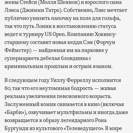
жены Стейси (Молли Шеннон) и взрослого сына
Лэнса (Джимми Татро). Собственно, Лэнс мечтает
публично унизить папочку на поле для гольфа,
так что путь Лонни к восстановлению статуса
ведет к турниру US Open. Компанию Хокинсу-
старшему составит новая кедди Сэм (Форчун
Феймстер) — найденная им на парковке у
супермаркета дебелая блондинка с
криминальным прошлым и острым языком.
В следующем году Уиллу Ферреллу исполнится
60, так что его неутомимая бодрость — живая
реклама увеличения пенсионного возраста.
Заслуженный комик снимается в кино (включая
«Барби»), озвучивает мультфильмы и иногда даже
возвращается к образу легендарного Рона
Бургунди из культового «Телеведущего». В мире