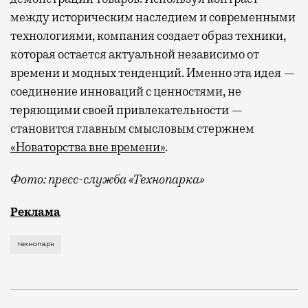
между историческим наследием и современными
технологиями, компания создает образ техники,
которая остается актуальной независимо от
времени и модных тенденций. Именно эта идея —
соединение инноваций с ценностями, не
теряющими своей привлекательности —
становится главным смысловым стержнем
«Новаторства вне времени»
.
Фото: пресс-служба «Технопарка»
Рекламные кампании техники редко выходят за рамк
Реклама
технопарк