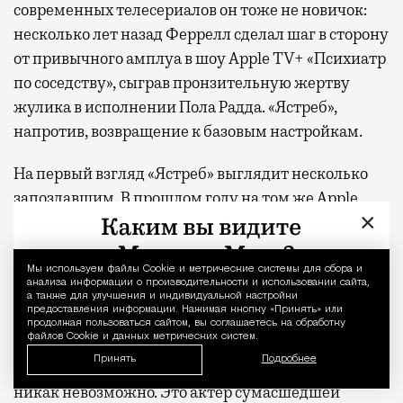
современных телесериалов он тоже не новичок:
несколько лет назад Феррелл сделал шаг в сторону
от привычного амплуа в шоу Apple TV+ «Психиатр
по соседству», сыграв пронзительную жертву
жулика в исполнении Пола Радда. «Ястреб»,
напротив, возвращение к базовым настройкам.
На первый взгляд «Ястреб» выглядит несколько
запоздавшим. В прошлом году на том же Apple
×
TV+ вышел «Король гольфа» с Оуэном Уилсоном,
который завоевал публику и обеспечил сериалу
продление на второй сезон. Одной комедии про
Мы используем файлы Сookie и метрические системы для сбора и
Уведомление 
анализа информации о производительности и использовании сайта,
гольф миру должно быть достаточно, но не тут-то
а также для улучшения и индивидуальной настройки
предоставления информации. Нажимая кнопку «Принять» или
было. Беспардонной энергии, с которой
продолжая пользоваться сайтом, вы соглашаетесь на обработку
файлов Cookie и данных метрических систем.
феррелловский Лонни Хокинс влетает (этот
Принять
Подробнее
каламбур был неизбежен) в кадр, сопротивляться
никак невозможно. Это актер сумасшедшей