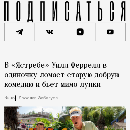
Реклама
Редакция Москвич Mag
В «Ястребе» Уилл Феррелл в
Город
одиночку ломает старую добрую
комедию и бьет мимо лунки
Кино
Ярослав Забалуев