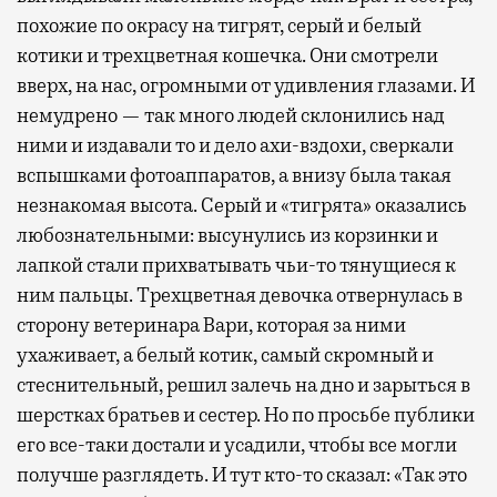
похожие по окрасу на тигрят, серый и белый
котики и трехцветная кошечка. Они смотрели
вверх, на нас, огромными от удивления глазами. И
немудрено — так много людей склонились над
ними и издавали то и дело ахи-вздохи, сверкали
вспышками фотоаппаратов, а внизу была такая
незнакомая высота. Серый и «тигрята» оказались
любознательными: высунулись из корзинки и
лапкой стали прихватывать чьи-то тянущиеся к
ним пальцы. Трехцветная девочка отвернулась в
сторону ветеринара Вари, которая за ними
ухаживает, а белый котик, самый скромный и
стеснительный, решил залечь на дно и зарыться в
шерстках братьев и сестер. Но по просьбе публики
его все-таки достали и усадили, чтобы все могли
получше разглядеть. И тут кто-то сказал: «Так это