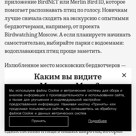
приложение BirdNET или Merlin Bird ID, которое
помогает распознавать птиц по голосу. Новичкам
лучше сначала сходить на экскурсию с опытными
бердвотчерами, например, от проекта
Birdwatching Moscow. А если планируете начинать
самостоятельно, выбирайте парки с водоемами:
водоплавающих птиц проще заметить.
Излюбленное место московских бердвотчеров —
×
Главный ботанический сад, где можно встретить
десятки видов птиц: от мухоловок и дроздов до
краснокнижных ястреба-перепелятника и
Мы используем файлы Сookie и метрические системы для сбора и
Уведомление 
анализа информации о производительности и использовании сайта,
ястреба-тетеревятника. А в «Покровском-
а также для улучшения и индивидуальной настройки
предоставления информации. Нажимая кнопку «Принять» или
Стрешнево», где обитает 80 видов птиц, живут
продолжая пользоваться сайтом, вы соглашаетесь на обработку
сокол пустельга, хохлатая чернеть (нырковая утка
файлов Cookie и данных метрических систем.
с эффектным хохолком) и поползень —
Принять
Подробнее
единственная птица в наших широтах, которая