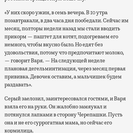
«У них скоро ужин, в семь вечера. В 10 утра
позавтракали, в два часа дня пообедали. Сейчас им
месяц, полторы недели назад мы стали вводить
прикорм — паштет для котят, подогреваем его
немного, чтобы вкусно было. Но едят без
удовольствия, потому что предпочитают молоко,
— говорит Варя. — На следующей неделе
плановая дегельминтизация, через месяц первая
прививка. Девочек оставим, а мальчишек будем
раздавать».
Серый заелозил, заинтересовался гостями, и Варя
взяла его на руки. Он жалобно замяукал и
потянулся лапками в сторону Черепашки. Пусть
она и не его суррогатная мама, но сейчас его
кормилица.