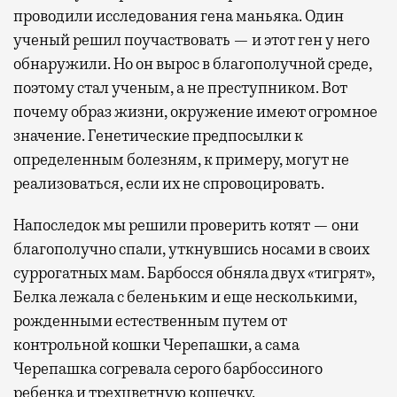
проводили исследования гена маньяка. Один
ученый решил поучаствовать — и этот ген у него
обнаружили. Но он вырос в благополучной среде,
поэтому стал ученым, а не преступником. Вот
почему образ жизни, окружение имеют огромное
значение. Генетические предпосылки к
определенным болезням, к примеру, могут не
реализоваться, если их не спровоцировать.
Напоследок мы решили проверить котят — они
благополучно спали, уткнувшись носами в своих
суррогатных мам. Барбосся обняла двух «тигрят»,
Белка лежала с беленьким и еще несколькими,
рожденными естественным путем от
контрольной кошки Черепашки, а сама
Черепашка согревала серого барбоссиного
ребенка и трехцветную кошечку.