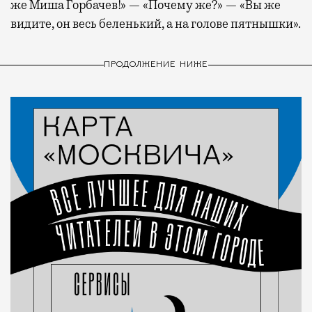
же Миша Горбачев!» — «Почему же?» — «Вы же
видите, он весь беленький, а на голове пятнышки».
ПРОДОЛЖЕНИЕ НИЖЕ