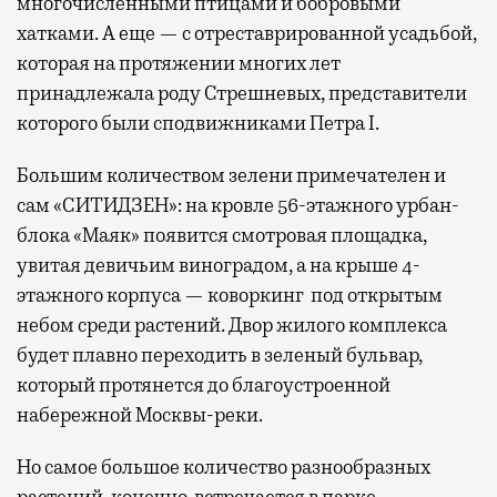
многочисленными птицами и бобровыми
хатками. А еще — с отреставрированной усадьбой,
которая на протяжении многих лет
принадлежала роду Стрешневых, представители
которого были сподвижниками Петра I.
Большим количеством зелени примечателен и
сам «СИТИДЗЕН»: на кровле 56-этажного урбан-
блока «Маяк» появится смотровая площадка,
увитая девичьим виноградом, а на крыше 4-
этажного корпуса — коворкинг под открытым
небом среди растений. Двор жилого комплекса
будет плавно переходить в зеленый бульвар,
который протянется до благоустроенной
набережной Москвы-реки.
Но самое большое количество разнообразных