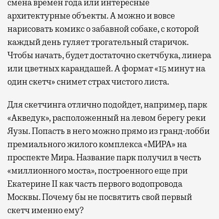
смена времен года или интересные
архитектурные объекты. А можно и вовсе
нарисовать комикс о забавной собаке, с которой
каждый день гуляет трогательный старичок.
Чтобы начать, будет достаточно скетчбука, линера
или цветных карандашей. А формат «15 минут на
один скетч» снимет страх чистого листа.
Для скетчинга отлично подойдет, например, парк
«Акведук», расположенный на левом берегу реки
Яузы. Попасть в него можно прямо из гранд-лобби
премиального жилого комплекса «МИРА» на
проспекте Мира. Название парк получил в честь
«миллионного моста», построенного еще при
Екатерине II как часть первого водопровода
Москвы. Почему бы не посвятить свой первый
скетч именно ему?