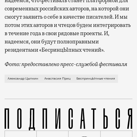
надеемся, что фестиваль станет платформой для
современных российских авторов, на которой они
смогут заявить о себе в качестве писателей. И мы
потом этих авторов и чтецов будем интегрировать
в течение года в свои рядовые проекты. И,
надеемся, они будут полноправными
резидентами «БесринцЫпных чтений».
Фото: предоставлено пресс-службой фестиваля
Фестиваль короткой новой прозы «БеспринцЫпные чте
Александр Цыпкин
Анастасия Приц
БеспринцЫпные чтения