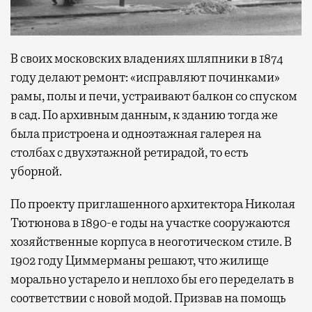
В своих московских владениях шляпники в 1874
году делают ремонт: «исправляют починками»
рамы, полы и печи, устраивают балкон со спуском
в сад. По архивным данным, к зданию тогда же
была пристроена и одноэтажная галерея на
столбах с двухэтажной ретирадой, то есть
уборной.
По проекту приглашенного архитектора Николая
Тютюнова в 1890-е годы на участке сооружаются
хозяйственные корпуса в неоготическом стиле. В
1902 году Циммерманы решают, что жилище
морально устарело и неплохо бы его переделать в
соответствии с новой модой. Призвав на помощь