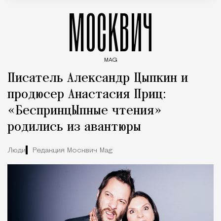
МОСКВИЧ
MAG
Введите ключевые слова для поиска статей
Писатель Александр Цыпкин и
продюсер Анастасия Приц:
«БеспринцЫпные чтения»
родились из авантюры
Люди
Редакция Москвич Mag