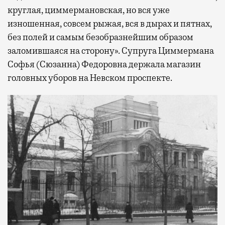
круглая, циммермановская, но вся уже
изношенная, совсем рыжая, вся в дырах и пятнах,
без полей и самым безобразнейшим образом
заломившаяся на сторону». Супруга Циммермана
Софья (Сюзанна) Федоровна держала магазин
головных уборов на Невском проспекте.