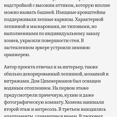
надстройкой с высоким аттиком, которую вполне
можно назвать башней. Изящные кронштейны
поддерживали лепные карнизы. Характерной
лепниной и маскаронами, не типовыми, но
выполненными по индивидуальному заказу
хозяев, украсили поверхности стен. В
застекленном эркере устроили зимнюю
оранжерею.
Автор проекта отвечал и за интерьер, также
обильно декорированный лепниной, мозаикой и
витражами. Дом Циммерманов был оснащен
водяным отоплением. На первом этаже
предусмотрели прачечную, кухню и даже
фотографическую комнату. Хозяева занимали
второй этаж и антресоль. В третьем находились
апартаменты, сдававшиеся внаем. В дворовых