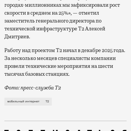
городах-миллионниках мы зафиксировали рост
скорости в среднем на 25%», — отметил
заместитель генерального директора по
технической инфраструктуре Т2 Алексей
Дмитриев.
Работу над проектом Т2 начал в декабре 2025 года.
За несколько месяцев специалисты компании
провели технические мероприятия на шести
тысячах базовых станциях.
Фото: пресс-служба Т2
Мобильный оператор Т2 завершил работы по увеличе
мобильный интернет
Т2