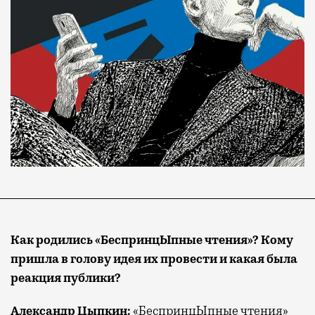
Как родились «БеспринцЫпные чтения»? Кому
пришла в голову идея их провести и какая была
реакция публики?
Александр Цыпкин:
«БеспринцЫпные чтения»