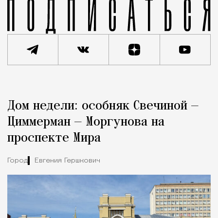
Реклама
Редакция Москвич Mag
Дом недели: особняк Свечиной —
Город
Циммерман — Моргунова на
проспекте Мира
Город
Евгения Гершкович