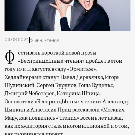
09.08.2024
5 мин. чтения
Фестиваль короткой новой прозы
«БеспринцЫпные чтения» пройдет в этом
году 10 и 11 августа в cаду «Эрмитаж».
Хедлайнерами станут Павел Деревянко, Игорь
Шулинский, Сергей Бурунов, Гоша Куценко,
Дмитрий Чеботарев, Катерина Шпица.
Основатели «БеспринцЫпных чтений» Александр
Цыпкин и Анастасия Приц рассказали «Москвич
Mag», как появились «Чтения» восемь лет назад,
как их аудитория стала многомиллионной и о том,
как развивается проект.