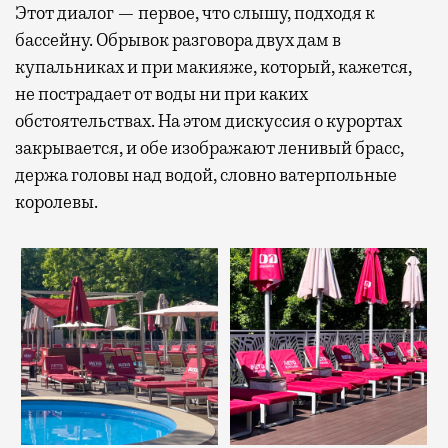
Этот диалог — первое, что слышу, подходя к
бассейну. Обрывок разговора двух дам в
купальниках и при макияже, который, кажется,
не пострадает от воды ни при каких
обстоятельствах. На этом дискуссия о курортах
закрывается, и обе изображают ленивый брасс,
держа головы над водой, словно ватерпольные
королевы.