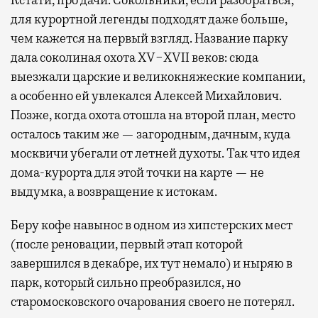
для курортной легенды подходят даже больше,
чем кажется на первый взгляд. Название парку
дала соколиная охота XV−XVII веков: сюда
выезжали царские и великокняжеские компании,
а особенно ей увлекался Алексей Михайлович.
Позже, когда охота отошла на второй план, место
осталось таким же — загородным, дачным, куда
москвичи убегали от летней духоты. Так что идея
дома-курорта для этой точки на карте — не
выдумка, а возвращение к истокам.
Беру кофе навынос в одном из хипстерских мест
(после реновации, первый этап которой
завершился в декабре, их тут немало) и ныряю в
парк, который сильно преобразился, но
старомосковского очарования своего не потерял.