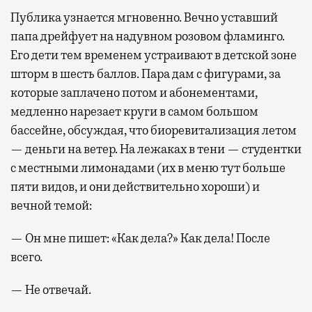
Публика узнается мгновенно. Вечно уставший
папа дрейфует на надувном розовом фламинго.
Его дети тем временем устраивают в детской зоне
шторм в шесть баллов. Пара дам с фигурами, за
которые заплачено потом и абонементами,
медленно нарезает круги в самом большом
бассейне, обсуждая, что биоревитализация летом
— деньги на ветер. На лежаках в тени — студентки
с местными лимонадами (их в меню тут больше
пяти видов, и они действительно хороши) и
вечной темой:
— Он мне пишет: «Как дела?» Как дела! После
всего.
— Не отвечай.