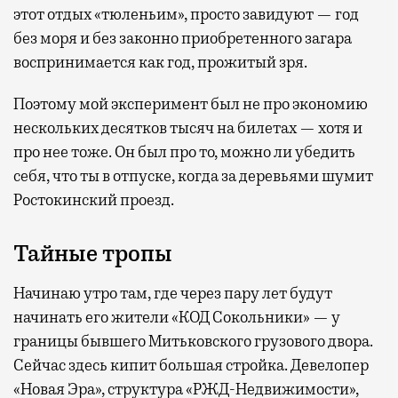
этот отдых «тюленьим», просто завидуют — год
без моря и без законно приобретенного загара
воспринимается как год, прожитый зря.
Поэтому мой эксперимент был не про экономию
нескольких десятков тысяч на билетах — хотя и
про нее тоже. Он был про то, можно ли убедить
себя, что ты в отпуске, когда за деревьями шумит
Ростокинский проезд.
Тайные тропы
Начинаю утро там, где через пару лет будут
начинать его жители «КОД Сокольники» — у
границы бывшего Митьковского грузового двора.
Сейчас здесь кипит большая стройка. Девелопер
«Новая Эра», структура «РЖД-Недвижимости»,