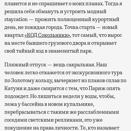
плавится и не спрашивает о моих планах. Тогда я
решила себя обмануть и устроить модный
staycation — прожить полноценный курортный
день, не покидая города. Точка старта — новый
квартал
«КОД Сокольники»
, тот самый, что вырос
на месте бывшего грузового двора и открывает
свой тайный ход в знаменитый парк.
Пляжный отпуск — вещь сакральная. Наш
человек легко откажется от экскурсионного тура
по Золотому кольцу, вычеркнет из планов сплав по
Катуни и даже смирится с тем, что Париж опять
подождет. Но лишиться недели у воды, чтобы,
лежа у бассейна в новом купальнике,
перебрасываться с такими же расслабленными
соседями светскими репликами, это уже
покушение на права личности. Те, кто называет