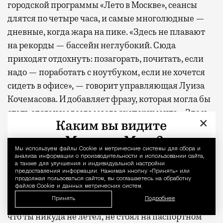
городской программы «Лето в Москве», сеансы
длятся по четыре часа, и самые многолюдные —
дневные, когда жара на пике. «Здесь не плавают
на рекорды — бассейн неглубокий. Сюда
приходят отдохнуть: позагорать, почитать, если
надо — поработать с ноутбуком, если не хочется
сидеть в офисе», — говорит управляющая Луиза
Кочемасова. И добавляет фразу, которая могла бы
стать слоганом всего моего эксперимента: «Здесь
×
ощущение, что ты не в Москве, хотя все еще в
городе».
Мы используем файлы Сookie и метрические системы для сбора и
Уведомление 
анализа информации о производительности и использовании сайта,
Проверяю сказанное на себе. Лежу в шезлонге,
а также для улучшения и индивидуальной настройки
предоставления информации. Нажимая кнопку «Принять» или
надо мной шумят липы, где-то далеко
продолжая пользоваться сайтом, вы соглашаетесь на обработку
файлов Cookie и данных метрических систем.
угадывается гул города — и этот гул, как ни
Принять
Подробнее
странно, добавляет удовольствия. Он напоминает,
что ты никуда не летел, не стоял на паспортном