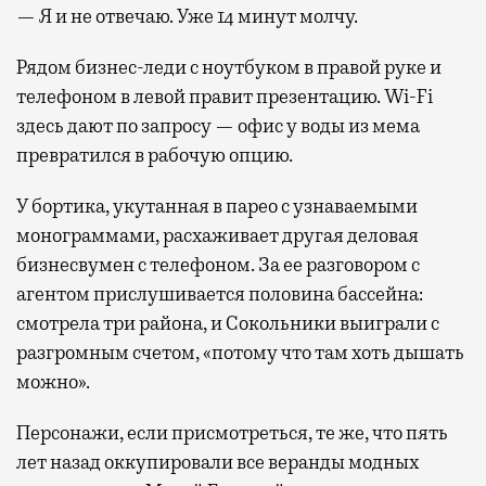
— Я и не отвечаю. Уже 14 минут молчу.
Рядом бизнес-леди с ноутбуком в правой руке и
телефоном в левой правит презентацию. Wi-Fi
здесь дают по запросу — офис у воды из мема
превратился в рабочую опцию.
У бортика, укутанная в парео с узнаваемыми
монограммами, расхаживает другая деловая
бизнесвумен с телефоном. За ее разговором с
агентом прислушивается половина бассейна:
смотрела три района, и Сокольники выиграли с
разгромным счетом, «потому что там хоть дышать
можно».
Персонажи, если присмотреться, те же, что пять
лет назад оккупировали все веранды модных