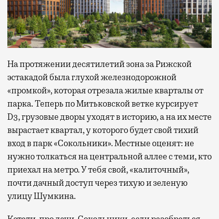
На протяжении десятилетий зона за Рижской
эстакадой была глухой железнодорожной
«промкой», которая отрезала жилые кварталы от
парка. Теперь по Митьковской ветке курсирует
D3, грузовые дворы уходят в историю, а на их месте
вырастает квартал, у которого будет свой тихий
вход в парк «Сокольники». Местные оценят: не
нужно толкаться на центральной аллее с теми, кто
приехал на метро. У тебя свой, «калиточный»,
почти дачный доступ через тихую и зеленую
улицу Шумкина.
Кстати, про дачи. Сокольники, если разобраться,