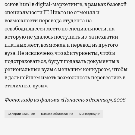
основ html в digital-маркетинге, в рамках базовой
специальности IT. Никто не отменял и
возможности перевода студента на
освободившееся место по специальности, на
которую не удалось поступить из-за нехватки
платных мест, возможен и перевод из другого
вуза. Не исключено, что абитуриенты, чтобы
подстраховаться, будут подавать документы в
региональные вузы с меньшим конкурсом, чтобы
в дальнейшем иметь возможность перевестись в
столичные вузы».
Фото: кадр из фильма «Попасть в десятку», 2006
С нового учебного года государственные и частные
Валерий Фальков
высшее образование
Минобрнауки