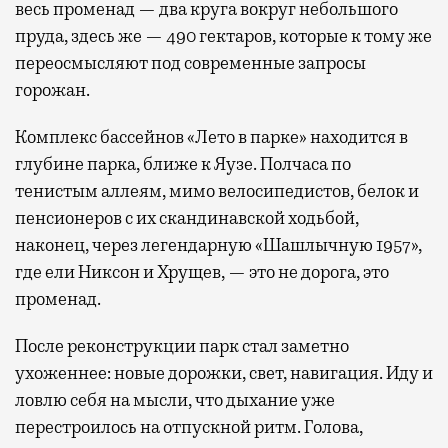
весь променад — два круга вокруг небольшого
пруда, здесь же — 490 гектаров, которые к тому же
переосмысляют под современные запросы
горожан.
Комплекс бассейнов «Лето в парке» находится в
глубине парка, ближе к Яузе. Полчаса по
тенистым аллеям, мимо велосипедистов, белок и
пенсионеров с их скандинавской ходьбой,
наконец, через легендарную «Шашлычную 1957»,
где ели Никсон и Хрущев, — это не дорога, это
променад.
После реконструкции парк стал заметно
ухоженнее: новые дорожки, свет, навигация. Иду и
ловлю себя на мысли, что дыхание уже
перестроилось на отпускной ритм. Голова,