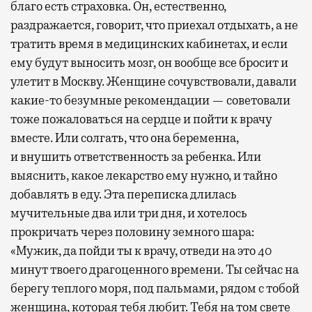
благо есть страховка. Он, естественно,
раздражается, говорит, что приехал отдыхать, а не
тратить время в медицинских кабинетах, и если
ему будут выносить мозг, он вообще все бросит и
улетит в Москву. Женщине сочувствовали, давали
какие-то безумные рекомендации — советовали
тоже пожаловаться на сердце и пойти к врачу
вместе. Или солгать, что она беременна,
и внушить ответственность за ребенка. Или
выяснить, какое лекарство ему нужно, и тайно
добавлять в еду. Эта переписка длилась
мучительные два или три дня, и хотелось
прокричать через половину земного шара:
«Мужик, да пойди ты к врачу, отведи на это 40
минут твоего драгоценного времени. Ты сейчас на
берегу теплого моря, под пальмами, рядом с тобой
женщина, которая тебя любит. Тебя на том свете