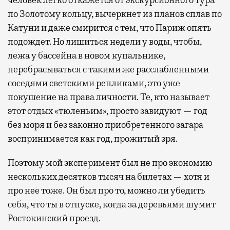
по Золотому кольцу, вычеркнет из планов сплав по
Катуни и даже смирится с тем, что Париж опять
подождет. Но лишиться недели у воды, чтобы,
лежа у бассейна в новом купальнике,
перебрасываться с такими же расслабленными
соседями светскими репликами, это уже
покушение на права личности. Те, кто называет
этот отдых «тюленьим», просто завидуют — год
без моря и без законно приобретенного загара
воспринимается как год, прожитый зря.
Поэтому мой эксперимент был не про экономию
нескольких десятков тысяч на билетах — хотя и
про нее тоже. Он был про то, можно ли убедить
себя, что ты в отпуске, когда за деревьями шумит
Ростокинский проезд.