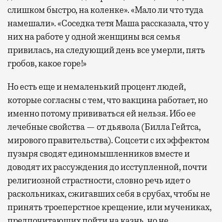
слишком быстро, на коленке». «Мало ли что туда
намешали». «Соседка тетя Маша рассказала, что у
них на работе у одной женщины вся семья
привилась, на следующий день все умерли, пять
гробов, какое горе!»
Но есть еще и немаленький процент людей,
которые согласны с тем, что вакцина работает, но
именно потому прививаться ей нельзя. Ибо ее
лечебные свойства — от дьявола (Билла Гейтса,
мирового правительства). Соцсети с их эффектом
пузыря сводят единомышленников вместе и
доводят их рассуждения до исступленной, почти
религиозной страстности, словно речь идет о
раскольниках, сжигавших себя в срубах, чтобы не
принять троеперстное крещение, или мучениках,
предпочитающих пойти на казнь, но не