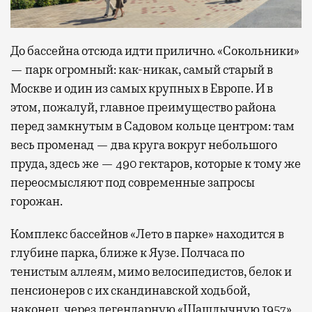
До бассейна отсюда идти прилично. «Сокольники»
— парк огромный: как-никак, самый старый в
Москве и один из самых крупных в Европе. И в
этом, пожалуй, главное преимущество района
перед замкнутым в Садовом кольце центром: там
весь променад — два круга вокруг небольшого
пруда, здесь же — 490 гектаров, которые к тому же
переосмысляют под современные запросы
горожан.
Комплекс бассейнов «Лето в парке» находится в
глубине парка, ближе к Яузе. Полчаса по
тенистым аллеям, мимо велосипедистов, белок и
пенсионеров с их скандинавской ходьбой,
наконец, через легендарную «Шашлычную 1957»,