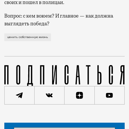
своих и пошел в полицаи.
Вопрос: с кем воюем? И главное — как должна
выглядеть победа?
Недавно пришлось следить за трагедией, которая раз
ценить собственную жизнь
Статья
Екатерина Шерга
Люди