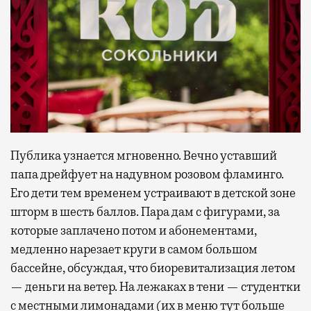
Публика узнается мгновенно. Вечно уставший
папа дрейфует на надувном розовом фламинго.
Его дети тем временем устраивают в детской зоне
шторм в шесть баллов. Пара дам с фигурами, за
которые заплачено потом и абонементами,
медленно нарезает круги в самом большом
бассейне, обсуждая, что биоревитализация летом
— деньги на ветер. На лежаках в тени — студентки
с местными лимонадами (их в меню тут больше