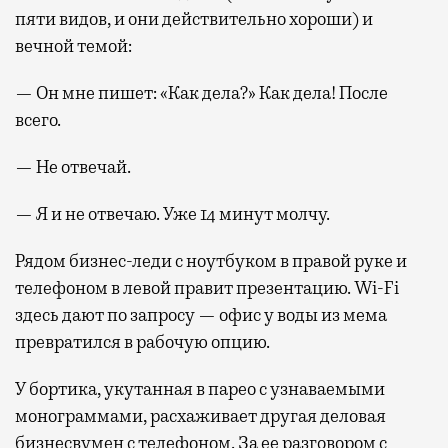
пяти видов, и они действительно хороши) и
вечной темой:
— Он мне пишет: «Как дела?» Как дела! После
всего.
— Не отвечай.
— Я и не отвечаю. Уже 14 минут молчу.
Рядом бизнес-леди с ноутбуком в правой руке и
телефоном в левой правит презентацию. Wi-Fi
здесь дают по запросу — офис у воды из мема
превратился в рабочую опцию.
У бортика, укутанная в парео с узнаваемыми
монограммами, расхаживает другая деловая
бизнесвумен с телефоном. За ее разговором с