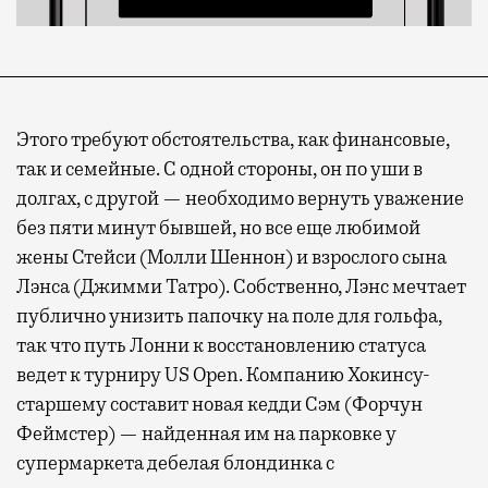
Этого требуют обстоятельства, как финансовые,
так и семейные. С одной стороны, он по уши в
долгах, с другой — необходимо вернуть уважение
без пяти минут бывшей, но все еще любимой
жены Стейси (Молли Шеннон) и взрослого сына
Лэнса (Джимми Татро). Собственно, Лэнс мечтает
публично унизить папочку на поле для гольфа,
так что путь Лонни к восстановлению статуса
ведет к турниру US Open. Компанию Хокинсу-
старшему составит новая кедди Сэм (Форчун
Феймстер) — найденная им на парковке у
супермаркета дебелая блондинка с