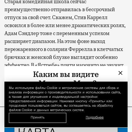
Старая комедийная школа сейчас
преимущественно отправилась в бессрочный
отпуск за свой счет. Скажем, Стив Каррелл
освоился в более или менее драматических ролях,
Адам Сэндлер тоже с переменным успехом
расширяет диапазон. На этом фоне выход
пережаренного в солярии Феррелла в клетчатых
брючках и женской блузке выглядит особенно
эффектно. В «Ястребе» почти нарочито не звучит
×
ни одна повесточная тема, однако герой слишком
уж похож на действующего президента США,
чтобы записать авторов в эскаписты.
Мы используем файлы Сookie и метрические системы для сбора и
Уведомление 
анализа информации о производительности и использовании сайта,
а также для улучшения и индивидуальной настройки
предоставления информации. Нажимая кнопку «Принять» или
продолжая пользоваться сайтом, вы соглашаетесь на обработку
ПРОДОЛЖЕНИЕ НИЖЕ
файлов Cookie и данных метрических систем.
Принять
Подробнее