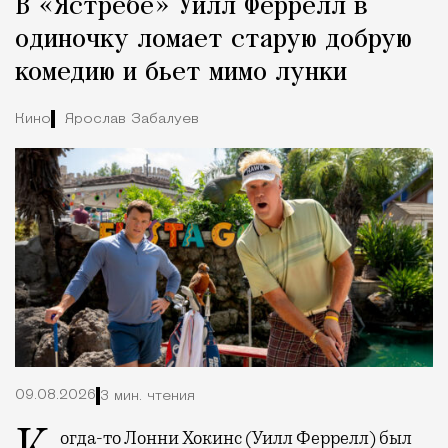
В «Ястребе» Уилл Феррелл в
Город
одиночку ломает старую добрую
комедию и бьет мимо лунки
Кино
Ярослав Забалуев
09.08.2026
3 мин. чтения