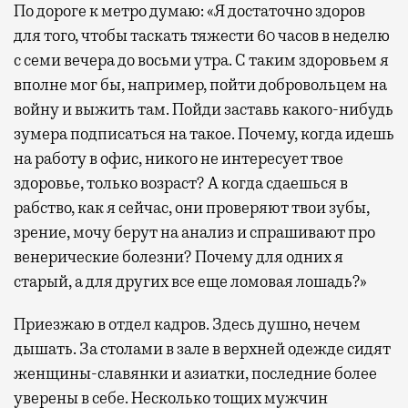
По дороге к метро думаю: «Я достаточно здоров
для того, чтобы таскать тяжести 60 часов в неделю
с семи вечера до восьми утра. С таким здоровьем я
вполне мог бы, например, пойти добровольцем на
войну и выжить там. Пойди заставь какого-нибудь
зумера подписаться на такое. Почему, когда идешь
на работу в офис, никого не интересует твое
здоровье, только возраст? А когда сдаешься в
рабство, как я сейчас, они проверяют твои зубы,
зрение, мочу берут на анализ и спрашивают про
венерические болезни? Почему для одних я
старый, а для других все еще ломовая лошадь?»
Приезжаю в отдел кадров. Здесь душно, нечем
дышать. За столами в зале в верхней одежде сидят
женщины-славянки и азиатки, последние более
уверены в себе. Несколько тощих мужчин