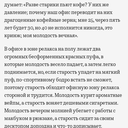
думает: «Разве старики пьют кофе? У них же
давление; почему наш офис переводит на них
драгоценные кофейные зерна; мне 25, через пять
лет будет 30, но 40 не исполнится никогда, это
кринж; моя молодость вечная».
В офисе в зоне релакса на полу лежат два
огромных бесформенных красных пуфа, в
которые молодость весело падает, а затем легко
поднимается, но, если старость упадет на мягкий
пуф, по-спортивному бодро встать не сможет,
поэтому старость обходит офисную зону релакса
стороной и трудится. Молодость курит ароматные
вейпы, а старость воняет дешевыми сигаретами.
Молодость вечером молнией убегает с работы с
макбуком в рюкзаке, а старость сидит за своим
десктопом допоздна и что-то дописывает.