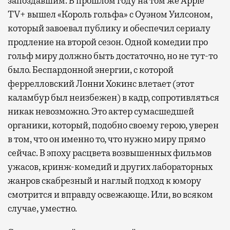
запоздавшим. В прошлом году на том же Apple
TV+ вышел «Король гольфа» с Оуэном Уилсоном,
который завоевал публику и обеспечил сериалу
продление на второй сезон. Одной комедии про
гольф миру должно быть достаточно, но не тут-то
было. Беспардонной энергии, с которой
феррелловский Лонни Хокинс влетает (этот
каламбур был неизбежен) в кадр, сопротивляться
никак невозможно. Это актер сумасшедшей
органики, который, подобно своему герою, уверен
в том, что он именно то, что нужно миру прямо
сейчас. В эпоху расцвета возвышенных фильмов
ужасов, кринж-комедий и других лабораторных
жанров скабрезный и наглый подход к юмору
смотрится и вправду освежающе. Или, во всяком
случае, уместно.