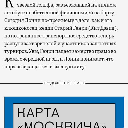
Когда-то Лонни Хокинс (Уилл Феррелл) был
звездой гольфа, разъезжавшей на личном
автобусе с собственной физиономией на борту.
Сегодня Лонни по-прежнему в деле, как и его
клюшконосец-кедди Старый Генри (Кит Дэвид),
но потрепанное транспортное средство теперь
распугивает зрителей и участников заштатных
турниров. Увы, Генри падает замертво прямо во
время очередной игры, и Лонни понимает, что
пора возвращаться в высшую лигу.
ПРОДОЛЖЕНИЕ НИЖЕ