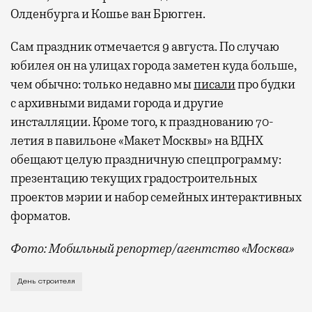
Олденбурга и Кошье ван Брюгген.
Сам праздник отмечается 9 августа. По случаю
юбилея он на улицах города заметен куда больше,
чем обычно: только недавно мы
писали
про будки
с архивными видами города и другие
инсталляции. Кроме того, к празднованию 70-
летия в павильоне «Макет Москвы» на ВДНХ
обещают целую праздничную спецпрограмму:
презентацию текущих градостроительных
проектов мэрии и набор семейных интерактивных
форматов.
Фото: Мобильный репортер/агентство «Москва»
Это каска в фирменных цветах департамента строит
День строителя