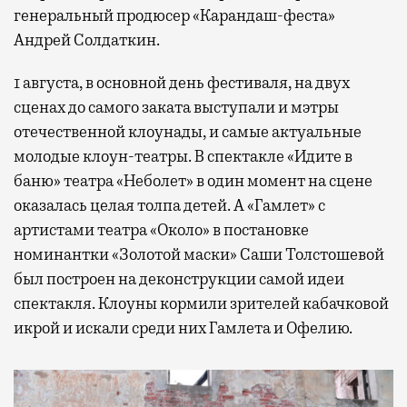
генеральный продюсер «Карандаш-феста»
Андрей Солдаткин.
1 августа, в основной день фестиваля, на двух
сценах до самого заката выступали и мэтры
отечественной клоунады, и самые актуальные
молодые клоун-театры. В спектакле «Идите в
баню» театра «Неболет» в один момент на сцене
оказалась целая толпа детей. А «Гамлет» с
артистами театра «Около» в постановке
номинантки «Золотой маски» Саши Толстошевой
был построен на деконструкции самой идеи
спектакля. Клоуны кормили зрителей кабачковой
икрой и искали среди них Гамлета и Офелию.