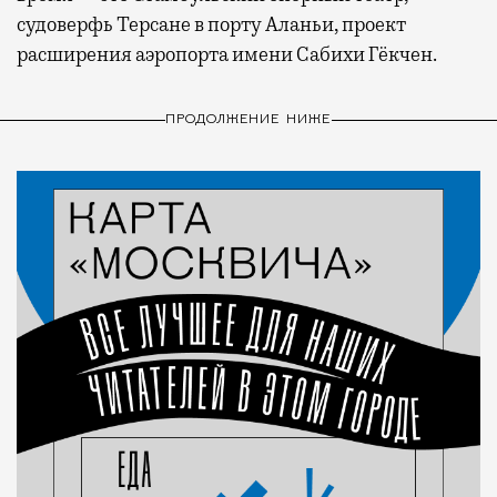
судоверфь Терсане в порту Аланьи, проект
расширения аэропорта имени Сабихи Гёкчен.
ПРОДОЛЖЕНИЕ НИЖЕ