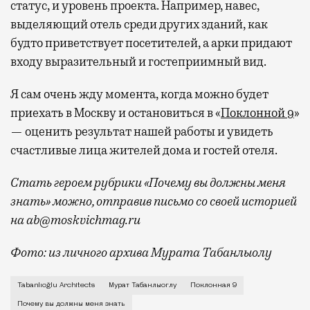
статус, и уровень проекта. Например, навес,
выделяющий отель среди других зданий, как
будто приветствует посетителей, а арки придают
входу выразительный и гостеприимный вид.
Я сам очень жду момента, когда можно будет
приехать в Москву и остановиться в «
Поклонной 9
»
— оценить результат нашей работы и увидеть
счастливые лица жителей дома и гостей отеля.
Стать героем рубрики «Почему вы должны меня
знать» можно, отправив письмо со своей историей
на ab@moskvichmag.ru
Фото: из личного архива Мурата Табанлыолу
Я родился в Стамбуле. Мои родители тогда жили в д
Tabanlıoğlu Architects
Мурат Табанлыоглу
Поклонная 9
Почему вы должны меня знать