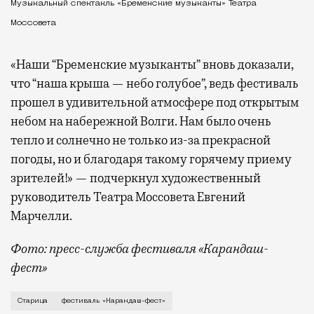
Музыкальный спектакль «Бременские музыканты» Театра
Моссовета
«Наши “Бременские музыканты” вновь доказали,
что “наша крыша — небо голубое”, ведь фестиваль
прошел в удивительной атмосфере под открытым
небом на набережной Волги. Нам было очень
тепло и солнечно не только из-за прекрасной
погоды, но и благодаря такому горячему приему
зрителей!» — подчеркнул художественный
руководитель Театра Моссовета Евгений
Марчелли.
Фото: пресс-служба фестиваля «Карандаш-
фест»
В минувший уикенд маленькая Старица в Тверской об
Старица
фестиваль «Карандаш-фест»