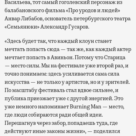
Васильева, тот самый гоголевский персонаж из
балабановского фильма «Про уродов и людей»
Анвар Либабов, основатель петербургского театра
«Семьянюки» Александр Гусаров.
«Здесь будет так, что каждый клоун станет
мечтать попасть сюда — так же, как каждый актер
мечтает попасть в Авиньон. Потому что Старица
— место силы. Мы на фестивале уже второй раз, и
точно понимаем: здесь усиливается сама сила
искусства — не только у артистов, но и у зрителей.
По масштабу фестиваль стал вдвое сильнее, и
публика приезжает уже с другой энергией. Это
уже немного напоминает Burning Man — место,
где люди собираются ради общей идеи.
Перешагнув через забор, попадаешь туда, где
действуют иные законы жизни», — поделился