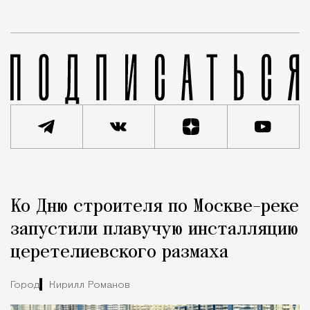
Реклама
Редакция Москвич Mag
Ко Дню строителя по Москве-реке
Город
запустили плавучую инсталляцию
церетелиевского размаха
Город
Кирилл Романов