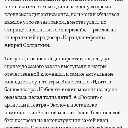
не только вместе выходили на сцену во время
клоунского дивертисмента, но и могли общаться
каждое утро за завтраком, вместе гулять по
Старице, заряжаться ее энергией», — рассказал
генеральный продюсер «Карандаш-феста»
Андрей Солдаткин.
1 августа, в основной день фестиваля, на двух
сценах до самого заката выступали и мэтры
отечественной клоунады, и самые актуальные
молодые клоун-театры. В спектакле «Идите в
баню» театра «Неболет» в один момент на сцене
оказалась целая толпа детей. А «Гамлет» с
артистами театра «Около» в постановке
номинантки «Золотой маски» Саши Толстошевой
был построен на деконструкции самой идеи
спектакля. Клоуны кормили зрителей кабачковой