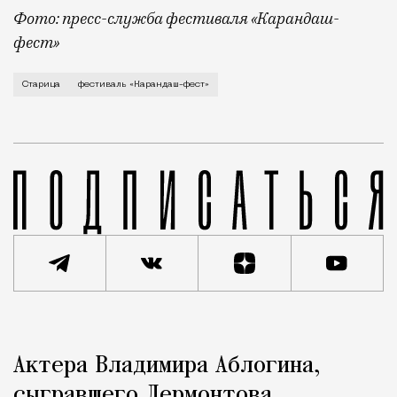
Фото: пресс-служба фестиваля «Карандаш-
фест»
В минувший уикенд маленькая Старица в Тверской об
Старица
фестиваль «Карандаш-фест»
Реклама
Редакция Москвич Mag
Актера Владимира Аблогина,
Город
сыгравшего Лермонтова,