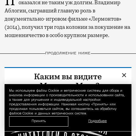
Путь от литературной классики до уголовной
оказался не таким уж долгим. Владимир
Аблогин, сыгравший главную роль в
документально-игровом фильме «Лермонтов»
(2014), получил три года колонии за покушение на
мошенничество в особо крупном размере.
ПРОДОЛЖЕНИЕ НИЖЕ
×
Мы используем файлы Сookie и метрические системы для сбора и
Уведомление 
анализа информации о производительности и использовании сайта,
а также для улучшения и индивидуальной настройки
предоставления информации. Нажимая кнопку «Принять» или
продолжая пользоваться сайтом, вы соглашаетесь на обработку
файлов Cookie и данных метрических систем.
Принять
Подробнее