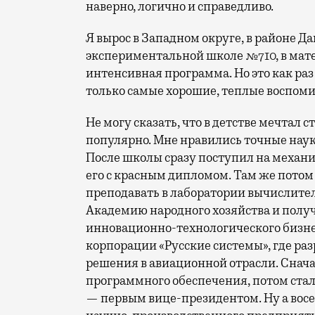
наверно, логично и справедливо.
Я вырос в Западном округе, в районе Д
экспериментальной школе №710, в мате
интенсивная программа. Но это как раз
только самые хорошие, теплые воспом
Не могу сказать, что в детстве мечтал 
популярно. Мне нравились точные наук
После школы сразу поступил на механ
его с красным дипломом. Там же пото
преподавать в лаборатории вычислител
Академию народного хозяйства и получ
инновационно-технологического бизнес
корпорации «Русские системы», где р
решения в авиационной отрасли. Снача
программного обеспечения, потом стал
— первым вице-президентом. Ну а восе