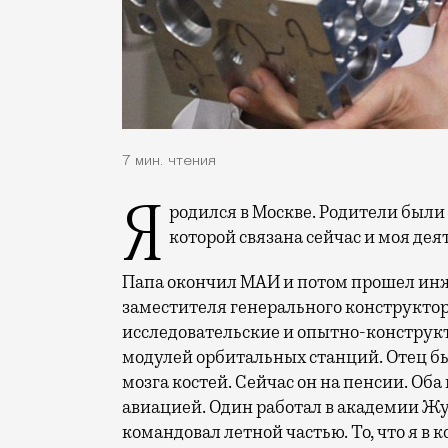
7 мин. чтения
Я родился в Москве. Родители были инженеры и работали как раз в той сфере, с
которой связана сейчас и моя дея
Папа окончил МАИ и потом прошел ин
заместителя генерального конструктор
исследовательские и опытно-конструкт
модулей орбитальных станций. Отец бы
мозга костей. Сейчас он на пенсии. Об
авиацией. Один работал в академии Жу
командовал летной частью. То, что я в 