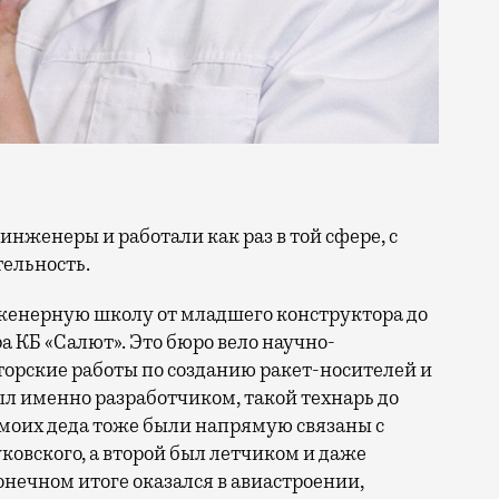
тельность.
женерную школу от младшего конструктора до
а КБ «Салют». Это бюро вело научно-
орские работы по созданию ракет-носителей и
л именно разработчиком, такой технарь до
а моих деда тоже были напрямую связаны с
ковского, а второй был летчиком и даже
конечном итоге оказался в авиастроении,