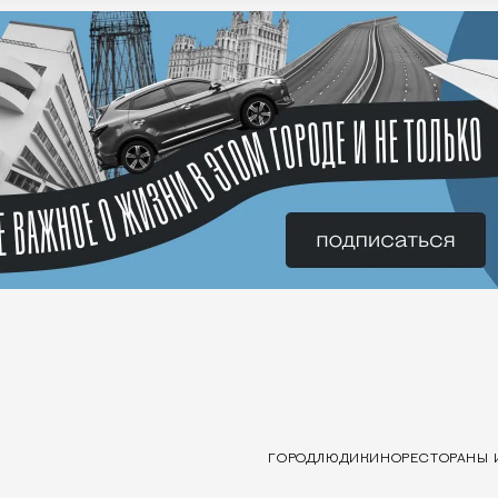
ГОРОД
ЛЮДИ
КИНО
РЕСТОРАНЫ 