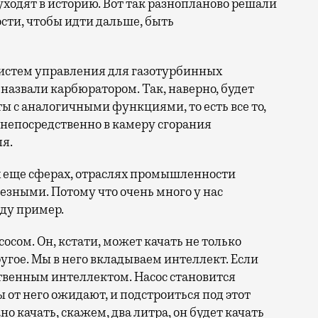
уходят в историю. Вот так разнопланово решали
сти, чтобы идти дальше, быть
истем управления для газотурбинных
 назвали карбюратором. Так, наверно, будет
ы с аналогичными функциями, то есть все то,
 непосредственно в камеру сгорания
я.
их еще сферах, отраслях промышленности
зными. Потому что очень много у нас
еду пример.
сом. Он, кстати, может качать не только
другое. Мы в него вкладываем интеллект. Если
ственным интеллектом. Насос становится
 от него ожидают, и подстроиться под этот
о качать, скажем, два литра, он будет качать