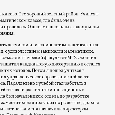
авыдково. Это хороший зеленый район. Учился в
матическом классе, где была очень
 и нравилось. О школе и школьных годах у меня
инания.
стать летчиком или космонавтом, как тогда было
и, с удовольствием занимался математикой.
ико-математический факультет МГУ. Окончил
м защитил кандидатскую диссертацию и остался
ьных методов. Потом я пошел учиться в
ил управленческое образование в области
а. Параллельно с учебой стал работать в
азрабатывали различные инновационные
ла был начальником отдела по разработке
 заместителем директора по развитию, дальше
мь лет назад меня назначили директором