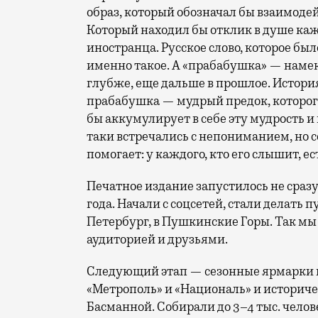
образ, который обозначал бы взаимод
Который находил бы отклик в душе кажд
иностранца. Русское слово, которое бы
именно такое. А «прабабушка» — намек
глубже, еще дальше в прошлое. История
прабабушка — мудрый предок, которого
бы аккумулирует в себе эту мудрость и 
таки встречались с непониманием, но се
помогает: у каждого, кто его слышит, ес
Печатное издание запустилось не сраз
года. Начали с соцсетей, стали делать
Петербург, в Пушкинские Горы. Так мы
аудиторией и друзьями.
Следующий этап — сезонные ярмарки п
«Метрополь» и «Националь» и историче
Басманной. Собирали до 3–4 тыс. чело