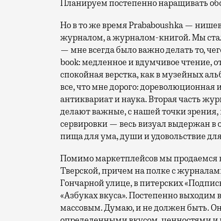
Планируем постепенно наращивать об
Но в то же время Prababoushka — нишев
журналом, а журналом-книгой. Мы ста
— мне всегда было важно делать то, чего
book: медленное и вдумчивое чтение, 
спокойная верстка, как в музейных альб
все, что мне дорого: дореволюционная 
антиквариат и наука. Вторая часть жу
делают важные, с нашей точки зрения,
сервировки — весь визуал выдержан в 
пища для ума, души и удовольствие для
Помимо маркетплейсов мы продаемся в
Тверской, причем на полке с журналам
Гончарной улице, в питерских «Подпис
«Азбуках вкуса». Постепенно выходим в
массовым. Думаю, и не должен быть. О
определенными вкусом, ценностями и и