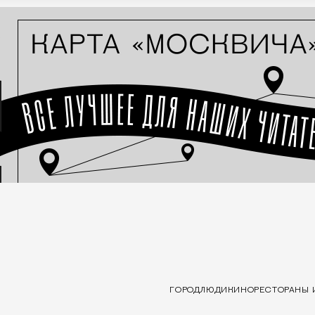
ГОРОД
ЛЮДИ
КИНО
РЕСТОРАНЫ 