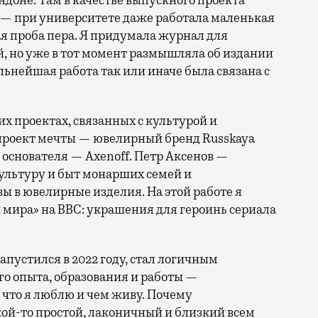
Лондоне. Там в качестве выпускного проекта
— при университете даже работала маленькая
ая проба пера. Я придумала журнал для
, но уже в тот момент размышляла об издании
альнейшая работа так или иначе была связана с
их проектах, связанных с культурой и
 проект мечты — ювелирный бренд Russkaya
я основателя — Axenoff. Петр Аксенов —
ультуру и быт монарших семей и
ы в ювелирные изделия. На этой работе я
 мира» на BBC: украшения для героинь сериала
пустился в 2022 году, стал логичным
о опыта, образования и работы —
 что я люблю и чем живу. Почему
ой-то простой, лаконичный и близкий всем