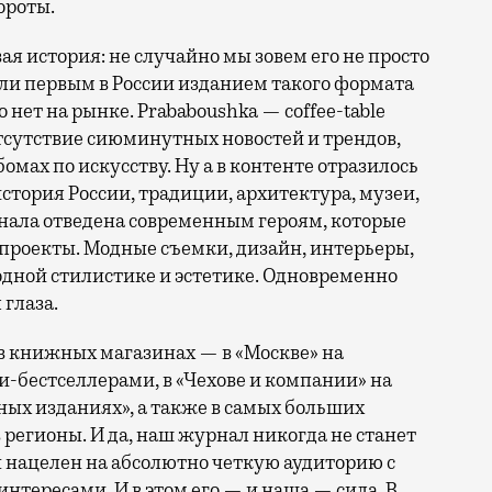
ороты.
ая история: не случайно мы зовем его не просто
ли первым в России изданием такого формата
 нет на рынке. Prababoushka — coffee-table
отсутствие сиюминутных новостей и трендов,
омах по искусству. Ну а в контенте отразилось
история России, традиции, архитектура, музеи,
рнала отведена современным героям, которые
 проекты. Модные съемки, дизайн, интерьеры,
одной стилистике и эстетике. Одновременно
 глаза.
 книжных магазинах — в «Москве» на
и-бестселлерами, в «Чехове и компании» на
ных изданиях», а также в самых больших
 регионы. И да, наш журнал никогда не станет
н нацелен на абсолютно четкую аудиторию с
нтересами. И в этом его — и наша — сила. В