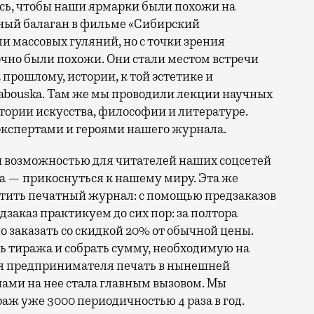
ись, чтобы наши ярмарки были похожи на
ый балаган в фильме «Сибирский
и массовых гуляний, но с точки зрения
но были похожи. Они стали местом встречи
рошлому, истории, к той эстетике и
abouska. Там же мы проводили лекции научных
стории искусства, философии и литературе.
 экспертами и героями нашего журнала.
и возможностью для читателей наших соцсетей
 — прикоснуться к нашему миру. Эта же
стить печатный журнал: с помощью предзаказов
дзаказ практикуем до сих пор: за полтора
 заказать со скидкой 20% от обычной цены.
ь тиража и собрать сумму, необходимую на
ля предпринимателя печать в нынешней
нами на нее стала главным вызовом. Мы
раж уже 3000 периодичностью 4 раза в год.