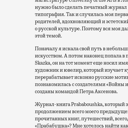
магистратуре University of the Arts в 
нужно было сделать печатный журнал 
типография. Так и случилась моя перв
родителей, вдохновляющий и эстетский
о русской культуре. Поэтому вся моя д
этой темой.
Поначалу я искала свой путь в небольш
искусством. А потом наконец попала в
Skazka, он на тот момент еще носил им
художник и ювелир, который изучает к
перерабатывает исконно русские мотив
познакомилась с создателями «Войны и
созданы командой Петра Аксенова.
Журнал-книга Prababoushka, который за
продолжением всего моего предыдущег
прочитанных книг, путешествий, всего,
«Прабабушка»? Мне хотелось найти как