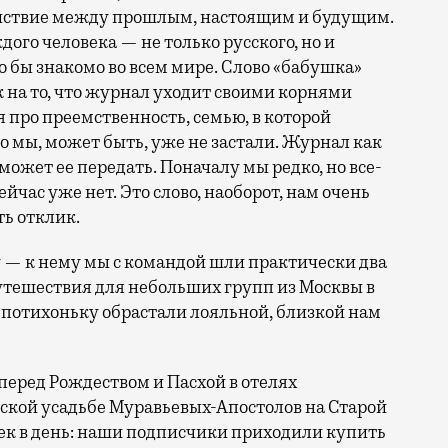
ействие между прошлым, настоящим и будущим.
ого человека — не только русского, но и
ло бы знакомо во всем мире. Слово «бабушка»
 на то, что журнал уходит своими корнями
 про преемственность, семью, в которой
 мы, может быть, уже не застали. Журнал как
может ее передать. Поначалу мы редко, но все-
йчас уже нет. Это слово, наоборот, нам очень
ть отклик.
у — к нему мы с командой шли практически два
 путешествия для небольших групп из Москвы в
 потихоньку обрастали лояльной, близкой нам
еред Рождеством и Пасхой в отелях
ской усадьбе Муравьевых-Апостолов на Старой
век в день: наши подписчики приходили купить