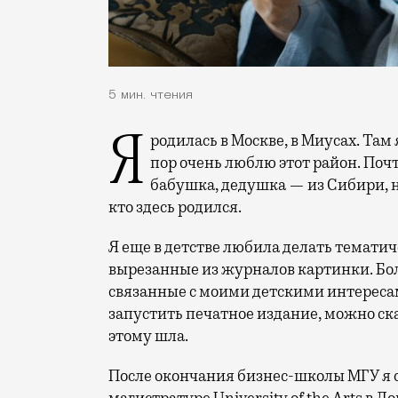
5 мин. чтения
Я родилась в Москве, в Миусах. Там я провела самые первые годы жизни и до сих
пор очень люблю этот район. Поч
бабушка, дедушка — из Сибири, но
кто здесь родился.
Я еще в детстве любила делать тематич
вырезанные из журналов картинки. Бол
связанные с моими детскими интересам
запустить печатное издание, можно сказ
этому шла.
После окончания бизнес-школы МГУ я о