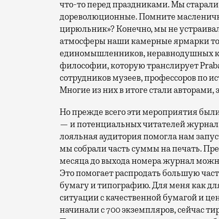
что-то перед праздниками. Мы старал
дореволюционные. Помните масленичн
цирюльник»? Конечно, мы не устраивал
атмосферы наши камерные ярмарки точ
единомышленников, неравнодушных к п
философии, которую транслирует Prab
сотрудников музеев, профессоров по и
Многие из них в итоге стали авторами,
Но прежде всего эти мероприятия был
— и потенциальных читателей журнала
лояльная аудитория помогла нам запу
мы собрали часть суммы на печать. Пре
месяца до выхода номера журнал можно
Это помогает распродать большую част
бумагу и типографию. Для меня как д
ситуации с качественной бумагой и це
начинали с 700 экземпляров, сейчас ти