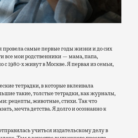
ти все мои родственники — мама, папа,
 с 1980-х живут в Москве. Я первая из семьи,
еские тетрадки, в которые вклеивала
ьшие такие, толстые тетрадки, как журналы,
и: рецепты, животные, стихи. Так что
ать, мечта детства. Я долго и осознанно к
тправилась учиться издательскому делу в