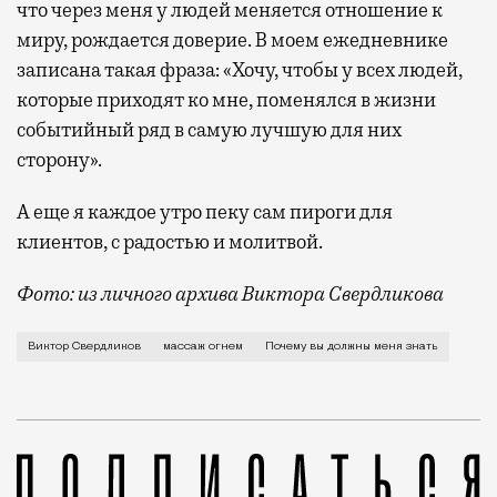
что через меня у людей меняется отношение к
миру, рождается доверие. В моем ежедневнике
записана такая фраза: «Хочу, чтобы у всех людей,
которые приходят ко мне, поменялся в жизни
событийный ряд в самую лучшую для них
сторону».
А еще я каждое утро пеку сам пироги для
клиентов, с радостью и молитвой.
Фото: из личного архива Виктора Свердликова
Сам я родом из станицы Новосергеевская в Краснодар
Виктор Свердликов
массаж огнем
Почему вы должны меня знать