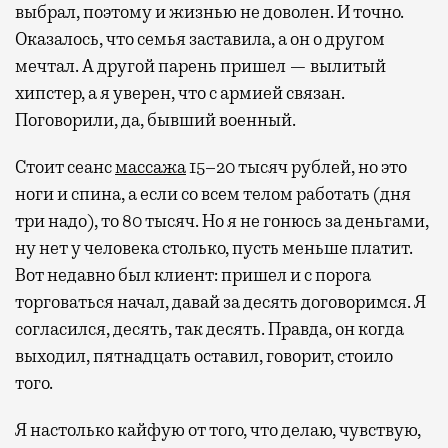
выбрал, поэтому и жизнью не доволен. И точно.
Оказалось, что семья заставила, а он о другом
мечтал. А другой парень пришел — вылитый
хипстер, а я уверен, что с армией связан.
Поговорили, да, бывший военный.
Стоит сеанс
массажа
15–20 тысяч рублей, но это
ноги и спина, а если со всем телом работать (дня
три надо), то 80 тысяч. Но я не гонюсь за деньгами,
ну нет у человека столько, пусть меньше платит.
Вот недавно был клиент: пришел и с порога
торговаться начал, давай за десять договоримся. Я
согласился, десять, так десять. Правда, он когда
выходил, пятнадцать оставил, говорит, стоило
того.
Я настолько кайфую от того, что делаю, чувствую,