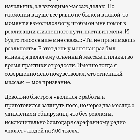
начальник, а в выходные массаж делаю. Но
гармонии в душе все равно не было, и в какой-то
момент я взмолился богу, чтобы он мне помог в
реализации жизненного пути, наставил меня. И
будто голос свыше мне сказал: «Ты не принимаешь
реальность». В этот день у меня как раз был
клиент, я делал ему огненный массаж и плакал во
время практики от радости. Именно тогда я
совершенно ясно почувствовал, что огненный
массаж — мое призвание.
Довольно быстро я уволился с работы и
приготовился затянуть пояс, но через два месяца с
удивлением обнаружил, что без рекламы,
исключительно благодаря сарафанному радио,
«нажег» людей на 360 тысяч.