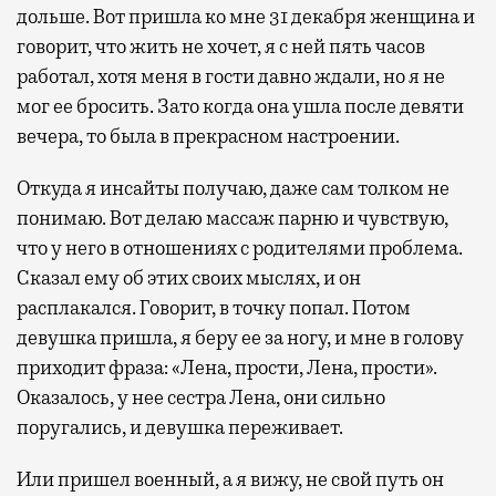
дольше. Вот пришла ко мне 31 декабря женщина и
говорит, что жить не хочет, я с ней пять часов
работал, хотя меня в гости давно ждали, но я не
мог ее бросить. Зато когда она ушла после девяти
вечера, то была в прекрасном настроении.
Откуда я инсайты получаю, даже сам толком не
понимаю. Вот делаю массаж парню и чувствую,
что у него в отношениях с родителями проблема.
Сказал ему об этих своих мыслях, и он
расплакался. Говорит, в точку попал. Потом
девушка пришла, я беру ее за ногу, и мне в голову
приходит фраза: «Лена, прости, Лена, прости».
Оказалось, у нее сестра Лена, они сильно
поругались, и девушка переживает.
Или пришел военный, а я вижу, не свой путь он